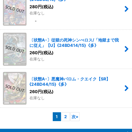
280
円
(税込)
在庫なし
-
〔状態A-〕従獄の死神シンべロス/「地獄まで我
に従え」【U】{24BD414/15}《多》
260
円
(税込)
在庫なし
〔状態A-〕悪魔神バロム・クエイク【SR】
{24BD44/15}《多》
260
円
(税込)
在庫なし
1
2
次
»