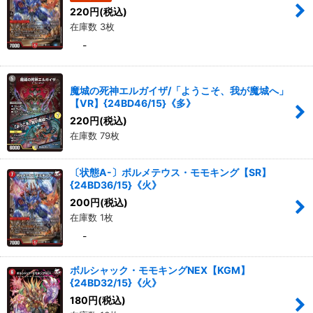
220
円
(税込)
在庫数 3枚
-
魔城の死神エルガイザ/「ようこそ、我が魔城へ」
【VR】{24BD46/15}《多》
220
円
(税込)
在庫数 79枚
〔状態A-〕ボルメテウス・モモキング【SR】
{24BD36/15}《火》
200
円
(税込)
在庫数 1枚
-
ボルシャック・モモキングNEX【KGM】
{24BD32/15}《火》
180
円
(税込)