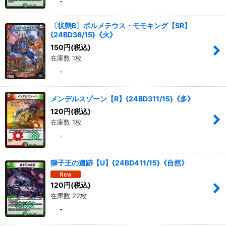
-
〔状態B〕ボルメテウス・モモキング【SR】
{24BD36/15}《火》
150
円
(税込)
在庫数 1枚
-
メンデルスゾーン【R】{24BD311/15}《多》
120
円
(税込)
在庫数 1枚
-
獅子王の遺跡【U】{24BD411/15}《自然》
120
円
(税込)
在庫数 22枚
-