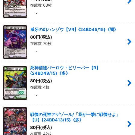
在庫数 63枚
-
威牙の幻ハンゾウ【VR】{24BD45/15}《闇》
80
円
(税込)
在庫数 70枚
-
死神信徒バーロウ・ビリーバー【R】
{24BD49/15}《多》
80
円
(税込)
在庫数 4枚
-
戦慄の死神アゲゾール/「我が一撃に戦慄せよ」
【U】{24BD413/15}《多》
80
円
(税込)
在庫数 42枚