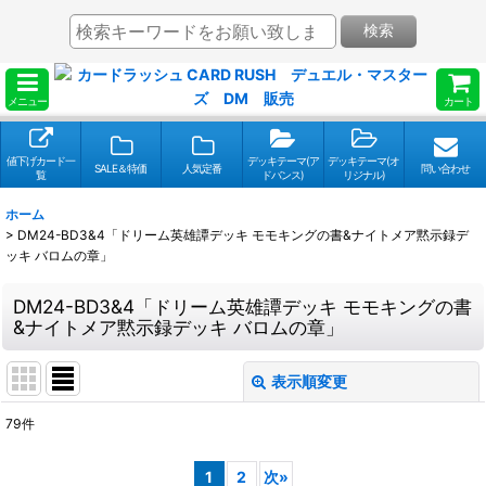
検索
メニュー
カート
値下げカード一
デッキテーマ(ア
デッキテーマ(オ
SALE＆特価
人気定番
問い合わせ
覧
ドバンス)
リジナル)
ホーム
>
DM24-BD3&4「ドリーム英雄譚デッキ モモキングの書&ナイトメア黙示録デ
ッキ バロムの章」
DM24-BD3&4「ドリーム英雄譚デッキ モモキングの書
&ナイトメア黙示録デッキ バロムの章」
表示順変更
閉じる
79
件
表示数
:
1
2
次
»