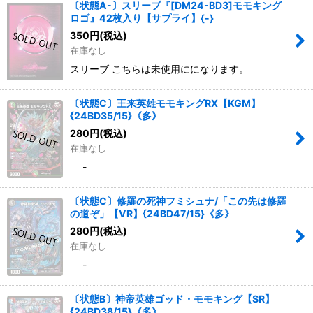
〔状態A-〕スリーブ『[DM24-BD3]モモキング
ロゴ』42枚入り【サプライ】{-}
350
円
(税込)
在庫なし
スリーブ こちらは未使用にになります。
〔状態C〕王来英雄モモキングRX【KGM】
{24BD35/15}《多》
280
円
(税込)
在庫なし
-
〔状態C〕修羅の死神フミシュナ/「この先は修羅
の道ぞ」【VR】{24BD47/15}《多》
280
円
(税込)
在庫なし
-
〔状態B〕神帝英雄ゴッド・モモキング【SR】
{24BD38/15}《多》