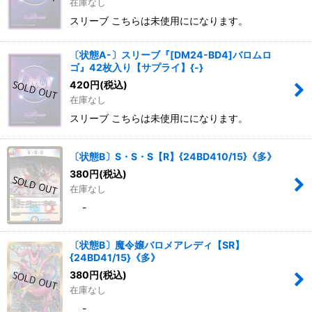
在庫なし
スリーブ こちらは未使用にになります。
〔状態A-〕スリーブ『[DM24-BD4]バロムロ
ゴ』42枚入り【サプライ】{-}
420
円
(税込)
在庫なし
スリーブ こちらは未使用にになります。
〔状態B〕S・S・S【R】{24BD410/15}《多》
380
円
(税込)
在庫なし
-
〔状態B〕魔令嬢バロメアレディ【SR】
{24BD41/15}《多》
380
円
(税込)
在庫なし
-