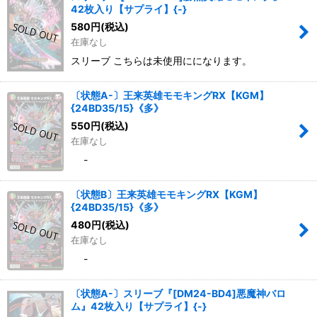
42枚入り【サプライ】{-}
580
円
(税込)
在庫なし
スリーブ こちらは未使用にになります。
〔状態A-〕王来英雄モモキングRX【KGM】
{24BD35/15}《多》
550
円
(税込)
在庫なし
-
〔状態B〕王来英雄モモキングRX【KGM】
{24BD35/15}《多》
480
円
(税込)
在庫なし
-
〔状態A-〕スリーブ『[DM24-BD4]悪魔神バロ
ム』42枚入り【サプライ】{-}