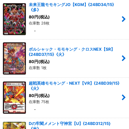
未来王龍モモキングJO【KGM】{24BD34/15}
《多》
80
円
(税込)
在庫数 28枚
-
ボルシャック・モモキング・クロスNEX【SR】
{24BD37/15}《火》
80
円
(税込)
在庫数 1枚
超戦英雄モモキング・NEXT【VR】{24BD39/15}
《火》
80
円
(税込)
在庫数 75枚
-
Dの牢閣メメント守神宮【U】{24BD312/15}
《光》