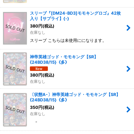
スリーブ『[DM24-BD3]モモキングロゴ』42枚
入り【サプライ】{-}
380
円
(税込)
在庫なし
スリーブ こちらは未使用にになります。
神帝英雄ゴッド・モモキング【SR】
{24BD38/15}《多》
380
円
(税込)
在庫なし
〔状態A-〕神帝英雄ゴッド・モモキング【SR】
{24BD38/15}《多》
350
円
(税込)
在庫なし
-