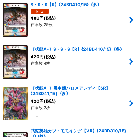
S・S・S【R】{24BD410/15}《多》
480
円
(税込)
在庫数 29枚
-
〔状態A-〕S・S・S【R】{24BD410/15}《多》
420
円
(税込)
在庫数 4枚
-
〔状態A-〕魔令嬢バロメアレディ【SR】
{24BD41/15}《多》
420
円
(税込)
在庫数 2枚
-
武闘英雄カツ・モモキング【VR】{24BD310/15}
《自然》