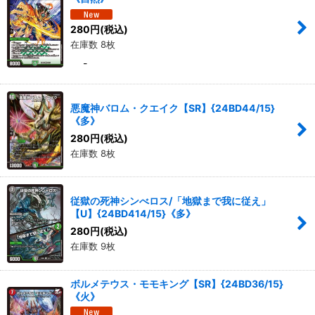
280
円
(税込)
在庫数 8枚
-
悪魔神バロム・クエイク【SR】{24BD44/15}
《多》
280
円
(税込)
在庫数 8枚
従獄の死神シンべロス/「地獄まで我に従え」
【U】{24BD414/15}《多》
280
円
(税込)
在庫数 9枚
ボルメテウス・モモキング【SR】{24BD36/15}
《火》