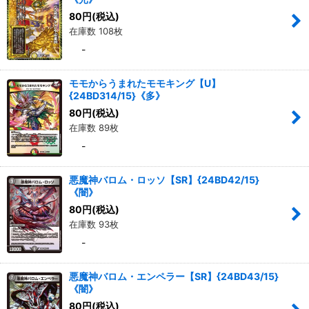
80
円
(税込)
在庫数 108枚
-
モモからうまれたモモキング【U】
{24BD314/15}《多》
80
円
(税込)
在庫数 89枚
-
悪魔神バロム・ロッソ【SR】{24BD42/15}
《闇》
80
円
(税込)
在庫数 93枚
-
悪魔神バロム・エンペラー【SR】{24BD43/15}
《闇》
80
円
(税込)