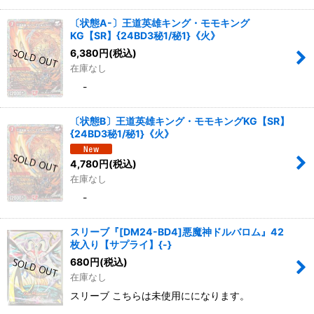
〔状態A-〕王道英雄キング・モモキング
KG【SR】{24BD3秘1/秘1}《火》
6,380
円
(税込)
在庫なし
-
〔状態B〕王道英雄キング・モモキングKG【SR】
{24BD3秘1/秘1}《火》
4,780
円
(税込)
在庫なし
-
スリーブ『[DM24-BD4]悪魔神ドルバロム』42
枚入り【サプライ】{-}
680
円
(税込)
在庫なし
スリーブ こちらは未使用にになります。