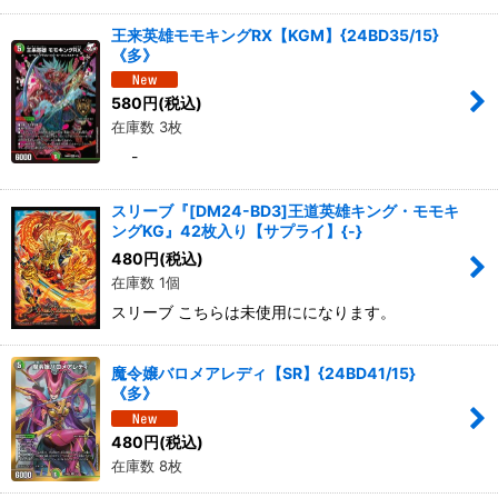
王来英雄モモキングRX【KGM】{24BD35/15}
《多》
580
円
(税込)
在庫数 3枚
-
スリーブ『[DM24-BD3]王道英雄キング・モモキ
ングKG』42枚入り【サプライ】{-}
480
円
(税込)
在庫数 1個
スリーブ こちらは未使用にになります。
魔令嬢バロメアレディ【SR】{24BD41/15}
《多》
480
円
(税込)
在庫数 8枚