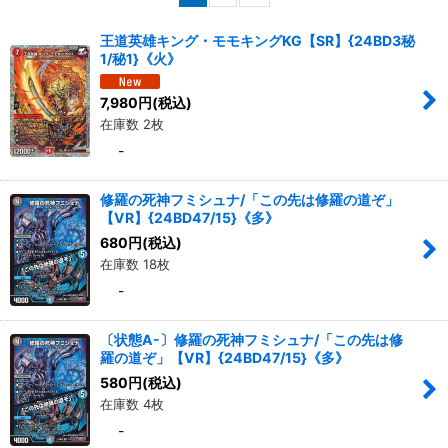
並び順
:
王道英雄キング・モモキングKG【SR】{24BD3秘
1/秘1}《火》
絞り込む
7,980
円
(税込)
在庫数 2枚
-
修羅の死神フミシュナ/「この先は修羅の道ぞ」
【VR】{24BD47/15}《多》
680
円
(税込)
在庫数 18枚
-
〔状態A-〕修羅の死神フミシュナ/「この先は修
羅の道ぞ」【VR】{24BD47/15}《多》
580
円
(税込)
在庫数 4枚
-