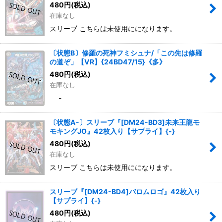
480
円
(税込)
在庫なし
スリーブ こちらは未使用にになります。
〔状態B〕修羅の死神フミシュナ/「この先は修羅
の道ぞ」【VR】{24BD47/15}《多》
480
円
(税込)
在庫なし
-
〔状態A-〕スリーブ『[DM24-BD3]未来王龍モ
モキングJO』42枚入り【サプライ】{-}
480
円
(税込)
在庫なし
スリーブ こちらは未使用にになります。
スリーブ『[DM24-BD4]バロムロゴ』42枚入り
【サプライ】{-}
480
円
(税込)