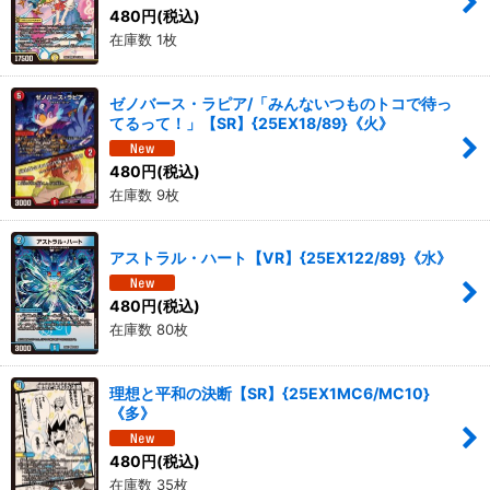
480
円
(税込)
在庫数 1枚
ゼノバース・ラピア/「みんないつものトコで待っ
てるって！」【SR】{25EX18/89}《火》
480
円
(税込)
在庫数 9枚
アストラル・ハート【VR】{25EX122/89}《水》
480
円
(税込)
在庫数 80枚
理想と平和の決断【SR】{25EX1MC6/MC10}
《多》
480
円
(税込)
在庫数 35枚