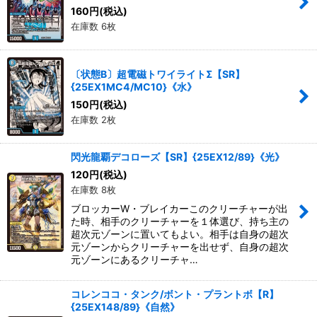
160
円
(税込)
在庫数 6枚
〔状態B〕超電磁トワイライトΣ【SR】
{25EX1MC4/MC10}《水》
150
円
(税込)
在庫数 2枚
閃光龍覇デコローズ【SR】{25EX12/89}《光》
120
円
(税込)
在庫数 8枚
ブロッカーW・ブレイカーこのクリーチャーが出
た時、相手のクリーチャーを１体選び、持ち主の
超次元ゾーンに置いてもよい。相手は自身の超次
元ゾーンからクリーチャーを出せず、自身の超次
元ゾーンにあるクリーチャ…
コレンココ・タンク/ボント・プラントボ【R】
{25EX148/89}《自然》