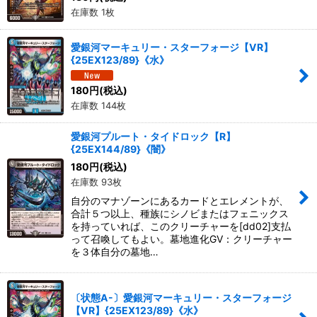
在庫数 1枚
愛銀河マーキュリー・スターフォージ【VR】
{25EX123/89}《水》
180
円
(税込)
在庫数 144枚
愛銀河プルート・タイドロック【R】
{25EX144/89}《闇》
180
円
(税込)
在庫数 93枚
自分のマナゾーンにあるカードとエレメントが、
合計５つ以上、種族にシノビまたはフェニックス
を持っていれば、このクリーチャーを[dd02]支払
って召喚してもよい。墓地進化GV：クリーチャー
を３体自分の墓地…
〔状態A-〕愛銀河マーキュリー・スターフォージ
【VR】{25EX123/89}《水》