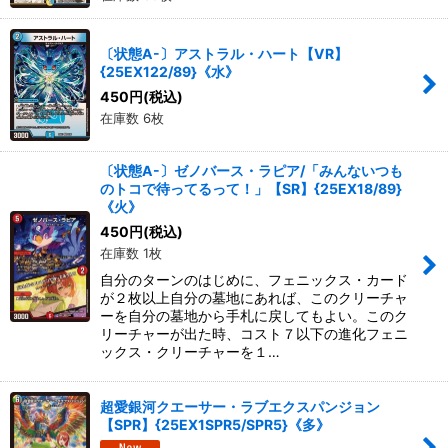
〔状態A-〕アストラル・ハート【VR】
{25EX122/89}《水》
450
円
(税込)
在庫数 6枚
〔状態A-〕ゼノバース・ラピア/「みんないつも
のトコで待ってるって！」【SR】{25EX18/89}
《火》
450
円
(税込)
在庫数 1枚
自分のターンのはじめに、フェニックス・カード
が２枚以上自分の墓地にあれば、このクリーチャ
ーを自分の墓地から手札に戻してもよい。このク
リーチャーが出た時、コスト７以下の進化フェニ
ックス・クリーチャーを１…
超愛銀河クエーサー・ラブエクスパンジョン
【SPR】{25EX1SPR5/SPR5}《多》