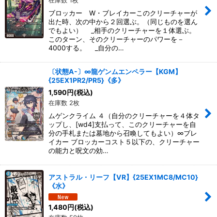
在庫数 1枚
ブロッカー W・ブレイカーこのクリーチャーが
出た時、次の中から２回選ぶ。（同じものを選ん
でもよい） _相手のクリーチャーを１体選ぶ。
このターン、そのクリーチャーのパワーを－
4000する。 _自分の…
〔状態A-〕∞龍ゲンムエンペラー【KGM】
{25EX1PR2/PR5}《多》
1,590
円
(税込)
在庫数 2枚
ムゲンクライム ４（自分のクリーチャーを４体タ
ップし、[wd4]支払って、このクリーチャーを自
分の手札または墓地から召喚してもよい）∞ブレ
イカー ブロッカーコスト５以下の、クリーチャー
の能力と呪文の効…
アストラル・リーフ【VR】{25EX1MC8/MC10}
《水》
1,480
円
(税込)