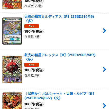
180
円
(税込)
在庫数 20枚
天彩の精霊ミルディアス【R】{25BD214/16}
《多》
180
円
(税込)
在庫数 4枚
叡光の精霊アレックス【R】{25BD2SP5/SP7}
《多》
180
円
(税込)
在庫数 1枚
〔状態A-〕ボルシャック・太陽・ルピア【R】
{25BD1SP6/SP7}《火》
160
円
(税込)