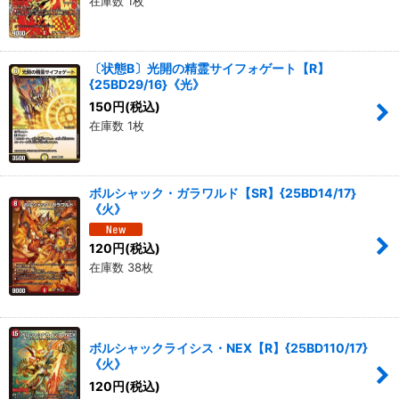
在庫数 1枚
〔状態B〕光開の精霊サイフォゲート【R】
{25BD29/16}《光》
150
円
(税込)
在庫数 1枚
ボルシャック・ガラワルド【SR】{25BD14/17}
《火》
120
円
(税込)
在庫数 38枚
ボルシャックライシス・NEX【R】{25BD110/17}
《火》
120
円
(税込)