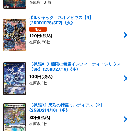
在庫数 131枚
ボルシャック・ネオメビウス【R】
{25BD1SP5/SP7}《火》
120
円
(税込)
在庫数 86枚
〔状態A-〕極限の精霊インフィニティ・シリウス
【SR】{25BD27/16}《多》
100
円
(税込)
在庫数 1枚
〔状態B〕天彩の精霊ミルディアス【R】
{25BD214/16}《多》
80
円
(税込)
在庫数 1枚