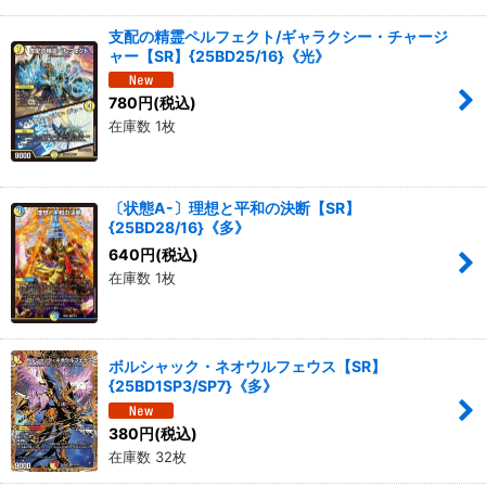
支配の精霊ペルフェクト/ギャラクシー・チャージ
ャー【SR】{25BD25/16}《光》
780
円
(税込)
在庫数 1枚
〔状態A-〕理想と平和の決断【SR】
{25BD28/16}《多》
640
円
(税込)
在庫数 1枚
ボルシャック・ネオウルフェウス【SR】
{25BD1SP3/SP7}《多》
380
円
(税込)
在庫数 32枚