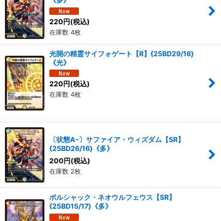
220
円
(税込)
在庫数 4枚
光開の精霊サイフォゲート【R】{25BD29/16}
《光》
220
円
(税込)
在庫数 4枚
〔状態A-〕サファイア・ウィズダム【SR】
{25BD26/16}《多》
200
円
(税込)
在庫数 2枚
ボルシャック・ネオウルフェウス【SR】
{25BD15/17}《多》