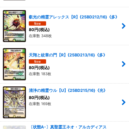
叡光の精霊アレックス【R】{25BD212/16}《多》
80
円
(税込)
在庫数 348枚
天翔と紋章の門【R】{25BD213/16}《多》
80
円
(税込)
在庫数 183枚
清浄の精霊ウル【U】{25BD215/16}《光》
80
円
(税込)
在庫数 169枚
〔状態A-〕真聖霊王ネオ・アルカディアス