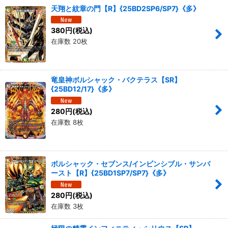
天翔と紋章の門【R】{25BD2SP6/SP7}《多》
380
円
(税込)
在庫数 20枚
竜皇神ボルシャック・バクテラス【SR】
{25BD12/17}《多》
280
円
(税込)
在庫数 8枚
ボルシャック・セブンス/インビンシブル・サンバ
ースト【R】{25BD1SP7/SP7}《多》
280
円
(税込)
在庫数 3枚