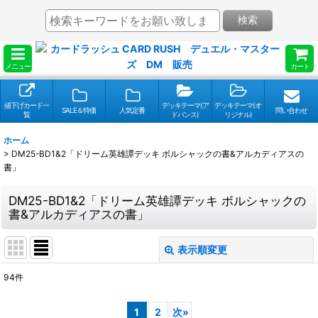
検索
メニュー
カート
値下げカード一
デッキテーマ(ア
デッキテーマ(オ
SALE＆特価
人気定番
問い合わせ
覧
ドバンス)
リジナル)
ホーム
>
DM25-BD1&2「ドリーム英雄譚デッキ ボルシャックの書&アルカディアスの
書」
DM25-BD1&2「ドリーム英雄譚デッキ ボルシャックの
書&アルカディアスの書」
表示順変更
閉じる
94
件
表示数
:
1
2
次
»