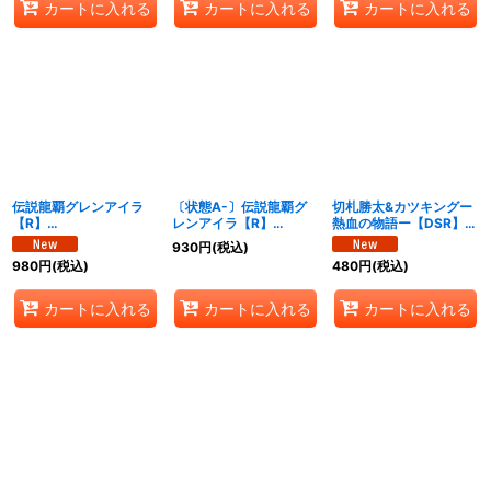
カートに入れる
カートに入れる
カートに入れる
伝説龍覇グレンアイラ
〔状態A-〕伝説龍覇グ
切札勝太&カツキングー
【R】
レンアイラ【R】
熱血の物語ー【DSR】
{25BD3SP8/SP8}
{25BD3SP8/SP8}
{25BD311/20}《多》
930
円
(税込)
《多》
《多》
980
円
(税込)
480
円
(税込)
カートに入れる
カートに入れる
カートに入れる