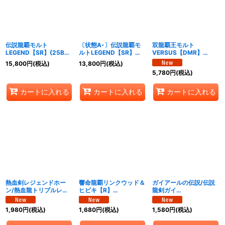
絞り込む
伝説龍覇モルト
〔状態A-〕伝説龍覇モ
双龍覇王モルト
LEGEND【SR】{25BD3
ルトLEGEND【SR】
VERSUS【DMR】
秘1/秘1}《多》
{25BD3秘1/秘1}《多》
{25BD3SP1/SP8}
15,800
円
(税込)
13,800
円
(税込)
《多》
5,780
円
(税込)
カートに入れる
カートに入れる
カートに入れる
熱血剣レジェンドホー
響命龍覇リンクウッド＆
ガイアールの伝説/伝説
ン/熱血龍トリプルレジ
ヒビキ【R】
龍剣ガイ
ェンド【VR】
{25BD3SP7/SP8}
LEGEND【VIC】
{25BD3SP6b/SP8/SP
《多》
{25BD3SP2b/SP8/SP
1,980
円
(税込)
1,680
円
(税込)
1,580
円
(税込)
6a/SP8}《超次元》
2a/SP8}《超次元》