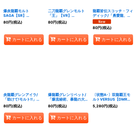
爆炎龍覇モルト
二刀龍覇グレンモルト
龍覇皆伝スコッチ・フィ
SAGA【SR】
「王」【VR】
ディック/「勇愛龍、こ
{25BD313/20}《火》
{25BD314/20}《火》
れぞ爆流の神髄なり」
80
円
(税込)
80
円
(税込)
【VR】{25BD315/20}
80
円
(税込)
《自然》
カートに入れる
カートに入れる
カートに入れる
炎龍覇グレンアイラ/
爆龍覇グレンリベット/
〔状態A-〕双龍覇王モ
「助けて!モルト!!」
「爆流秘術、暴龍の大
ルトVERSUS【DMR】
【R】{25BD316/20}
地！」【R】
{25BD3SP1/SP8}
80
円
(税込)
80
円
(税込)
5,280
円
(税込)
《火》
{25BD318/20}《多》
《多》
カートに入れる
カートに入れる