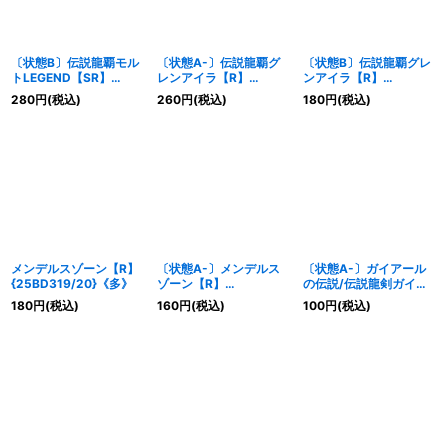
〔状態B〕伝説龍覇モル
〔状態A-〕伝説龍覇グ
〔状態B〕伝説龍覇グレ
トLEGEND【SR】
レンアイラ【R】
ンアイラ【R】
{25BD3SP4/SP8}
{25BD320/20}《多》
{25BD320/20}《多》
280
円
(税込)
260
円
(税込)
180
円
(税込)
《多》
メンデルスゾーン【R】
〔状態A-〕メンデルス
〔状態A-〕ガイアール
{25BD319/20}《多》
ゾーン【R】
の伝説/伝説龍剣ガイ
{25BD319/20}《多》
LEGEND【VIC】
180
円
(税込)
160
円
(税込)
100
円
(税込)
{25BD36b/20/6a/20}
《超次元》