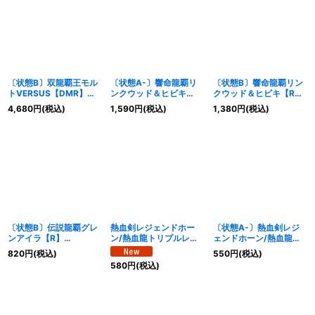
〔状態B〕双龍覇王モル
〔状態A-〕響命龍覇リ
〔状態B〕響命龍覇リン
トVERSUS【DMR】
ンクウッド＆ヒビキ
クウッド＆ヒビキ【R】
{25BD3SP1/SP8}
【R】
{25BD3SP7/SP8}
4,680
円
(税込)
1,590
円
(税込)
1,380
円
(税込)
《多》
{25BD3SP7/SP8}
《多》
《多》
〔状態B〕伝説龍覇グレ
熱血剣レジェンドホー
〔状態A-〕熱血剣レジ
ンアイラ【R】
ン/熱血龍トリプルレジ
ェンドホーン/熱血龍ト
{25BD3SP8/SP8}
ェンド【VR】
リプルレジェンド
820
円
(税込)
550
円
(税込)
《多》
{25BD38b/20/8a/20}
【VR】
580
円
(税込)
《超次元》
{25BD38b/20/8a/20}
《超次元》