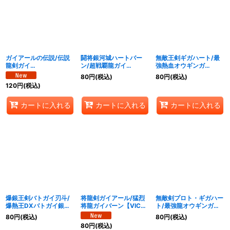
ガイアールの伝説/伝説
闘将銀河城ハートバー
無敵王剣ギガハート/最
龍剣ガイ
ン/超戦覇龍ガイ
強熱血オウギンガ
LEGEND【VIC】
NEXT【VV】
【VV】
80
円
(税込)
80
円
(税込)
{25BD36b/20/6a/20}
{25BD31b/20/1a/20}
{25BD32b/20/2a/20}
120
円
(税込)
《超次元》
《超次元》
《超次元》
カートに入れる
カートに入れる
カートに入れる
爆銀王剣バトガイ刃斗/
将龍剣ガイアール/猛烈
無敵剣プロト・ギガハー
爆熱王DXバトガイ銀河
将龍ガイバーン【VIC】
ト/最強龍オウギンガ・
【VIC】
{25BD35b/20/5a/20}
ゼロ【VR】
80
円
(税込)
80
円
(税込)
{25BD34b/20/4a/20}
《超次元》
{25BD37b/20/7a/20}
80
円
(税込)
《超次元》
《超次元》