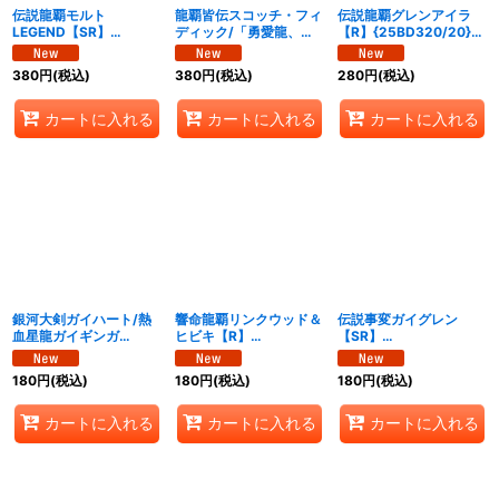
伝説龍覇モルト
龍覇皆伝スコッチ・フィ
伝説龍覇グレンアイラ
LEGEND【SR】
ディック/「勇愛龍、こ
【R】{25BD320/20}
{25BD3SP4/SP8}
れぞ爆流の神髄なり」
《多》
《多》
【VR】
380
円
(税込)
380
円
(税込)
280
円
(税込)
{25BD3SP5/SP8}《自
然》
カートに入れる
カートに入れる
カートに入れる
銀河大剣ガイハート/熱
響命龍覇リンクウッド＆
伝説事変ガイグレン
血星龍ガイギンガ
ヒビキ【R】
【SR】
【VV】
{25BD317/20}《多》
{25BD3SP3/SP8}
{25BD33b/20/3a/20}
《火》
180
円
(税込)
180
円
(税込)
180
円
(税込)
《超次元》
カートに入れる
カートに入れる
カートに入れる