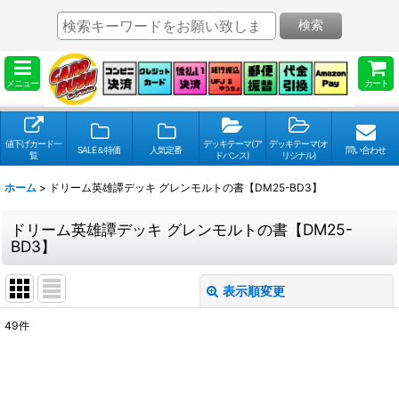
検索
メニュー
カート
値下げカード一
デッキテーマ(ア
デッキテーマ(オ
SALE＆特価
人気定番
問い合わせ
覧
ドバンス)
リジナル)
ホーム
>
ドリーム英雄譚デッキ グレンモルトの書【DM25-BD3】
ドリーム英雄譚デッキ グレンモルトの書【DM25-
BD3】
表示順変更
閉じる
49
件
表示数
:
並び順
: