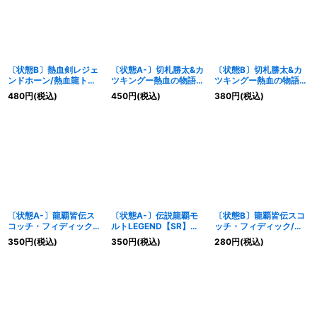
〔状態B〕熱血剣レジェ
〔状態A-〕切札勝太&カ
〔状態B〕切札勝太&カ
ンドホーン/熱血龍トリ
ツキングー熱血の物語ー
ツキングー熱血の物語ー
プルレジェンド【VR】
【DSR】{25BD311/20}
【DSR】{25BD311/20}
480
円
(税込)
450
円
(税込)
380
円
(税込)
{25BD38b/20/8a/20}
《多》
《多》
《超次元》
〔状態A-〕龍覇皆伝ス
〔状態A-〕伝説龍覇モ
〔状態B〕龍覇皆伝スコ
コッチ・フィディック/
ルトLEGEND【SR】
ッチ・フィディック/
「勇愛龍、これぞ爆流の
{25BD3SP4/SP8}
「勇愛龍、これぞ爆流の
350
円
(税込)
350
円
(税込)
280
円
(税込)
神髄なり」【VR】
《多》
神髄なり」【VR】
{25BD3SP5/SP8}《自
{25BD3SP5/SP8}《自
然》
然》