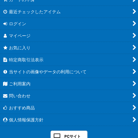
悪感謝祭カリスマBEST【DM26-EX2】
最近チェックしたアイテム
逆札篇第2弾燃えろ禁断!逆転のドギラゴン革命!!【DM26-RP2】
ログイン
ますますつよいパック25の援軍【DM26-EX1】
マイページ
逆札篇第1弾逆転神VS切札竜【DM26-RP1】
お気に入り
特定商取引法表示
ドキドキつよいデッキ25の王道【DM26-SD1】
当サイトの画像やデータの利用について
エピソード4パンドラ・ウォーズ【DM25-EX4】
ご利用案内
邪神爆発デュエナマイトパック「王道W」【DM25-EX3】
問い合わせ
王道W 第4弾 終淵 〜LOVE＆ABYSS〜【DM25-RP4】
おすすめ商品
ドリーム英雄譚デッキ グレンモルトの書【DM25-BD3】
個人情報保護方針
王道vs邪道 デュエキングWDreaM 2025【DM25-EX2】
PCサイト