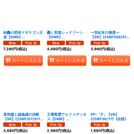
並び順
:
絞り込む
剣轟の団長ドギラゴン王
轟く邪道レッドゾーン
〜世紀末の善悪〜
道【DMR】
【DMR】
【SR】{25RP3S6/S11}
{25RP4DM1/DM1}
{25RP3DM1/DM1}
《多》
《多》
《火》
7,280
円
(税込)
4,680
円
(税込)
3,980
円
(税込)
カートに入れる
カートに入れる
カートに入れる
真気楼と誠偽感の決断
王導聖霊アルファディオ
PP-「P」【VR】
【SR】{25RP1S7/S11}
ス【DMR】
{25RP36/77}《自然》
《多》
{25RP2DM1/DM1}
《多》
3,680
円
(税込)
2,980
円
(税込)
1,680
円
(税込)