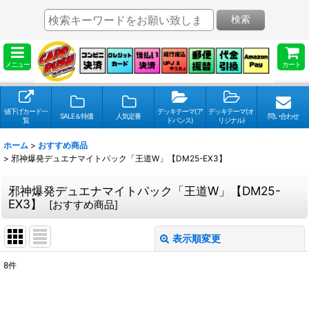
検索
メニュー
カート
値下げカード一
デッキテーマ(ア
デッキテーマ(オ
SALE＆特価
人気定番
問い合わせ
覧
ドバンス)
リジナル)
ホーム
>
おすすめ商品
>
邪神爆発デュエナマイトパック「王道W」【DM25-EX3】
邪神爆発デュエナマイトパック「王道W」【DM25-
EX3】
[
おすすめ商品
]
表示順変更
閉じる
8
件
表示数
: