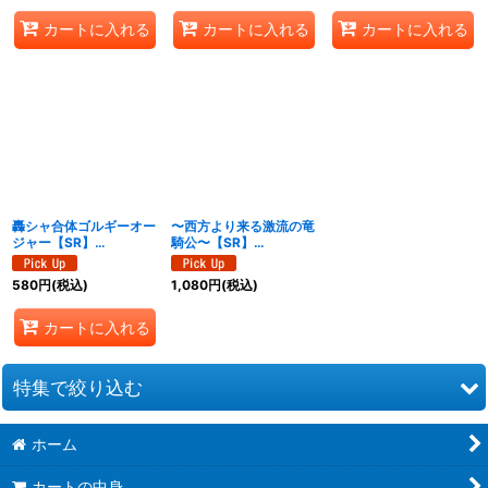
カートに入れる
カートに入れる
カートに入れる
轟シャ合体ゴルギーオー
〜西方より来る激流の竜
ジャー【SR】
騎公〜【SR】
{25RP2S7/S11}《多》
{25RP1S2/S11}《水》
580
円
(税込)
1,080
円
(税込)
カートに入れる
特集で絞り込む
ホーム
ドラゴン娘になりたくないっ！ 文化祭だョ！全員集合!!ドラ娘
100％パック【DM26-EX3】
カートの中身