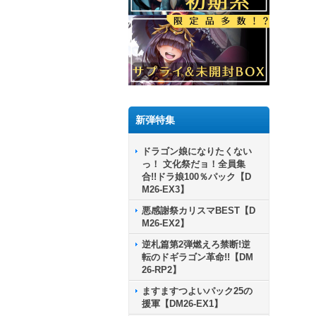
新弾特集
ドラゴン娘になりたくない
っ！ 文化祭だョ！全員集
合!!ドラ娘100％パック【D
M26-EX3】
悪感謝祭カリスマBEST【D
M26-EX2】
逆札篇第2弾燃えろ禁断!逆
転のドギラゴン革命!!【DM
26-RP2】
ますますつよいパック25の
援軍【DM26-EX1】