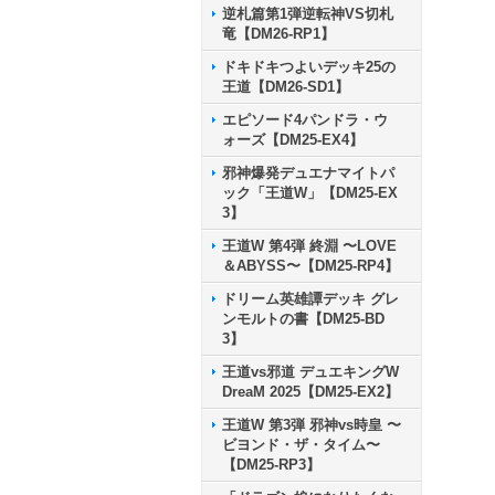
逆札篇第1弾逆転神VS切札
竜【DM26-RP1】
ドキドキつよいデッキ25の
王道【DM26-SD1】
エピソード4パンドラ・ウ
ォーズ【DM25-EX4】
邪神爆発デュエナマイトパ
ック「王道W」【DM25-EX
3】
王道W 第4弾 終淵 〜LOVE
＆ABYSS〜【DM25-RP4】
ドリーム英雄譚デッキ グレ
ンモルトの書【DM25-BD
3】
王道vs邪道 デュエキングW
DreaM 2025【DM25-EX2】
王道W 第3弾 邪神vs時皇 〜
ビヨンド・ザ・タイム〜
【DM25-RP3】