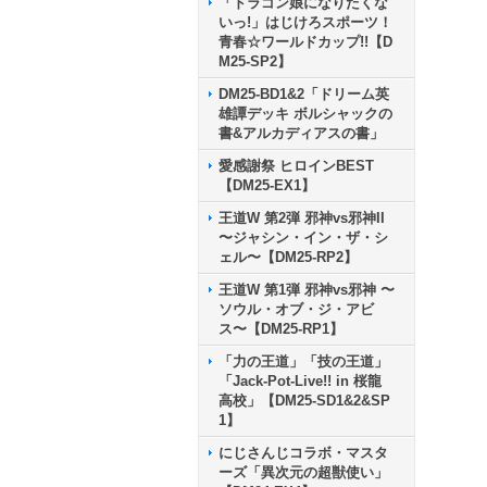
「ドラゴン娘になりたくな
いっ!」はじけろスポーツ！
青春☆ワールドカップ!!【D
M25-SP2】
DM25-BD1&2「ドリーム英
雄譚デッキ ボルシャックの
書&アルカディアスの書」
愛感謝祭 ヒロインBEST
【DM25-EX1】
王道W 第2弾 邪神vs邪神II
〜ジャシン・イン・ザ・シ
ェル〜【DM25-RP2】
王道W 第1弾 邪神vs邪神 〜
ソウル・オブ・ジ・アビ
ス〜【DM25-RP1】
「力の王道」「技の王道」
「Jack-Pot-Live!! in 桜龍
高校」【DM25-SD1&2&SP
1】
にじさんじコラボ・マスタ
ーズ「異次元の超獣使い」