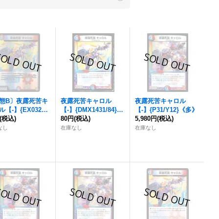
態B〕
夜露死苦キ
夜露死苦キャロル
夜露死苦キャロル
ル
【-】{EX0329/6
【-】{DMX1431/84}
【-】{P31/Y12}《多》
《多》
(税込)
《多》
80円
(税込)
5,980円
(税込)
なし
在庫なし
在庫なし