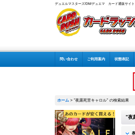
デュエルマスターズ/DM/デュエマ カード通販サイト
問い合わせ
ご利用案内
状態表記
ホーム
>
"夜露死苦キャロル"
の
検索結果
"夜