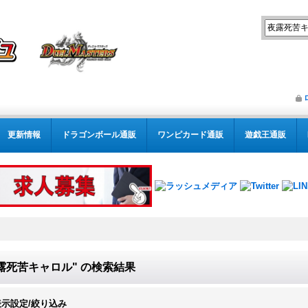
更新情報
ドラゴンボール通販
ワンピカード通販
遊戯王通販
露死苦キャロル"
の
検索結果
表示設定/絞り込み