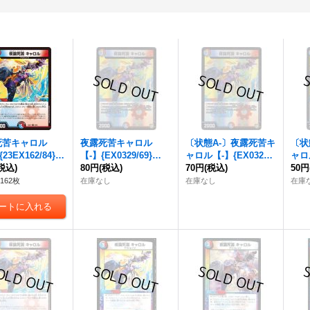
死苦キャロル
夜露死苦キャロル
〔状態A-〕
夜露死苦キ
〔状
23EX162/84}
【-】{EX0329/69}
ャロル
【-】{EX0329/6
ャロ
》
税込)
《多》
80円
(税込)
9}《多》
70円
(税込)
9}
50円
162枚
在庫なし
在庫なし
在庫