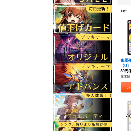
14
件
夜露
【U】{
《多
80円
(
在庫数 