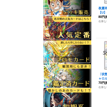
夜露
【U】{
《多
80円
(
在庫な
〔状態
ャロ
2/84
70円
(
在庫な