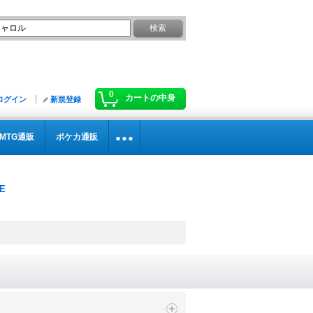
0
カートの中身
ログイン
新規登録
MTG通販
ポケカ通販