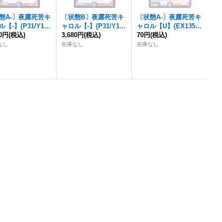
態A-〕
夜露死苦キ
〔状態B〕
夜露死苦キ
〔状態A-〕
夜露死苦キ
ル
【-】{P31/Y12}
ャロル
【-】{P31/Y12}
ャロル
【U】{EX1356/
》
80円
(税込)
《多》
3,680円
(税込)
84}《多》
70円
(税込)
なし
在庫なし
在庫なし