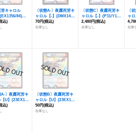
死苦キャロル
〔状態A-〕
夜露死苦キ
〔状態C〕
夜露死苦キ
〔状
EX1356/84}
ャロル
【-】{DMX143
ャロル
【-】{P31/Y12}
ャロ
》
税込)
1/84}《多》
70円
(税込)
《多》
2,480円
(税込)
《多
4,7
し
在庫なし
在庫なし
在庫
A-〕
夜露死苦キ
〔状態B〕
夜露死苦キ
ル
【U】{23EX16
ャロル
【U】{23EX16
}《多》
税込)
2/84}《多》
50円
(税込)
し
在庫なし