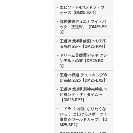
エピソード4パンドラ・ウ
ォーズ【DM25-EX4】
邪神爆発デュエナマイトパ
ック「王道W」【DM25-EX
3】
王道W 第4弾 終淵 〜LOVE
＆ABYSS〜【DM25-RP4】
ドリーム英雄譚デッキ グレ
ンモルトの書【DM25-BD
3】
王道vs邪道 デュエキングW
DreaM 2025【DM25-EX2】
王道W 第3弾 邪神vs時皇 〜
ビヨンド・ザ・タイム〜
【DM25-RP3】
「ドラゴン娘になりたくな
いっ!」はじけろスポーツ！
青春☆ワールドカップ!!【D
M25-SP2】