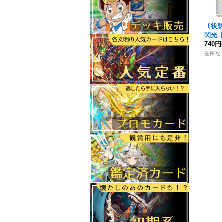
〔状態
閃光
【
《光
740円
在庫な