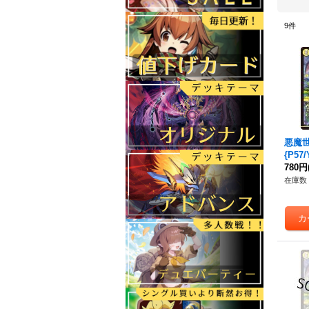
9
件
悪魔
{P57
780円
在庫数 