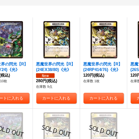
世界の閃光
【R】
悪魔世界の閃光
【R】
悪魔世界の閃光
【R】
悪魔
/Y24}《光》
{24EX38/80}《光》
{24RP414/76}《光》
{26
(税込)
120円
(税込)
120
280円
(税込)
10枚
在庫数 1枚
在庫数
在庫数 9点