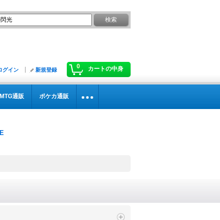
0
カートの中身
ログイン
新規登録
MTG通販
ポケカ通販