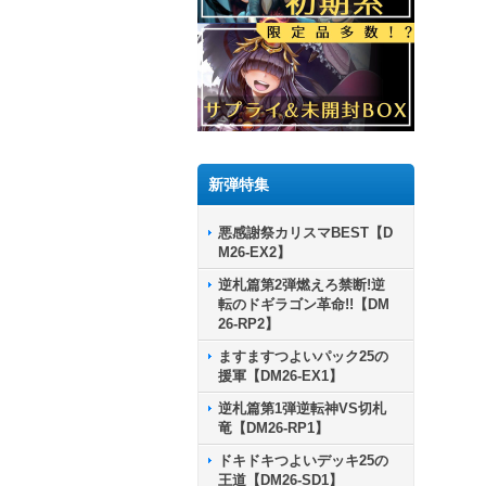
新弾特集
悪感謝祭カリスマBEST【D
M26-EX2】
逆札篇第2弾燃えろ禁断!逆
転のドギラゴン革命!!【DM
26-RP2】
ますますつよいパック25の
援軍【DM26-EX1】
逆札篇第1弾逆転神VS切札
竜【DM26-RP1】
ドキドキつよいデッキ25の
王道【DM26-SD1】