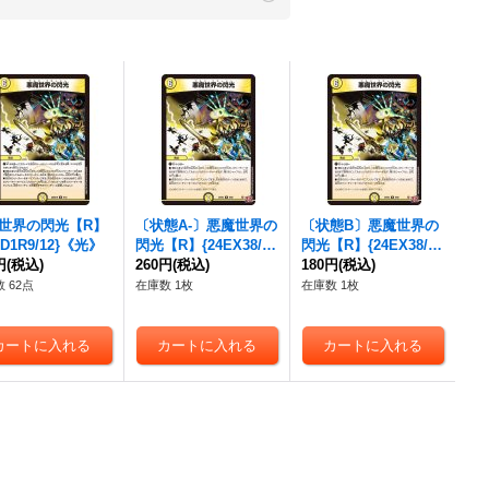
世界の閃光
【R】
〔状態A-〕
悪魔世界の
〔状態B〕
悪魔世界の
SD1R9/12}《光》
閃光
【R】{24EX38/8
閃光
【R】{24EX38/8
円
(税込)
0}《光》
260円
(税込)
0}《光》
180円
(税込)
 62点
在庫数 1枚
在庫数 1枚