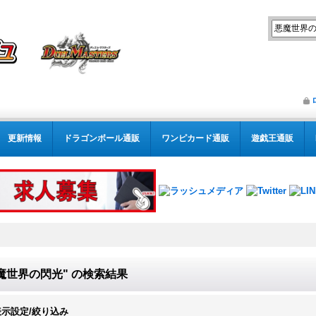
更新情報
ドラゴンボール通販
ワンピカード通販
遊戯王通販
魔世界の閃光"
の
検索結果
表示設定/絞り込み