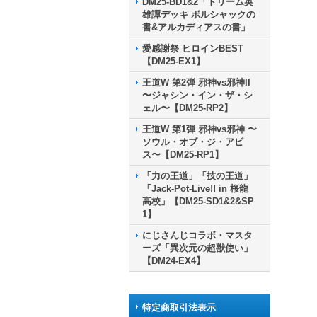
DM25-BD1&2「ドリーム英
雄譚デッキ ボルシャックの
書&アルカディアスの書」
愛感謝祭 ヒロインBEST
【DM25-EX1】
王道W 第2弾 邪神vs邪神II
〜ジャシン・イン・ザ・シ
ェル〜【DM25-RP2】
王道W 第1弾 邪神vs邪神 〜
ソウル・オブ・ジ・アビ
ス〜【DM25-RP1】
「力の王道」「技の王道」
「Jack-Pot-Live!! in 桜龍
高校」【DM25-SD1&2&SP
1】
にじさんじコラボ・マスタ
ーズ「異次元の超獣使い」
【DM24-EX4】
特定商取引法表示