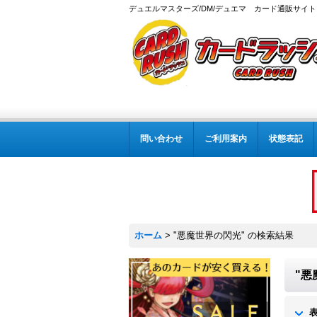
デュエルマスターズ/DM/デュエマ カード通販サイト
問い合わせ
ご利用案内
状態表記
ホーム
>
"悪魔世界の閃光"
の
検索結果
"悪