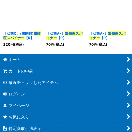
〔状態C〕(未開封)
撃髄
〔状態A-〕
撃髄医スパ
〔状態A-〕
撃髄医スパ
医スパイナー
【R】
イナー
【R】
イナー
【R】
{ART174/5}《闇》
{22RP1TF10/TF20}
{22RP2TF8/TF20}
220
円
(税込)
70
円
(税込)
70
円
(税込)
《闇》
《闇》
ホーム
カートの中身
最近チェックしたアイテム
ログイン
マイページ
お気に入り
特定商取引法表示