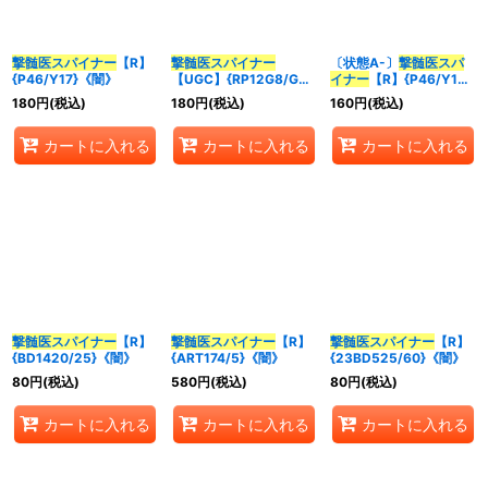
並び順
:
撃髄医スパイナー
【R】
撃髄医スパイナー
〔状態A-〕
撃髄医スパ
{P46/Y17}《闇》
【UGC】{RP12G8/G8}
イナー
【R】{P46/Y17}
カテゴリ
:
《闇》
《闇》
180
円
(税込)
180
円
(税込)
160
円
(税込)
特集
:
カートに入れる
カートに入れる
カートに入れる
絞り込む
撃髄医スパイナー
【R】
撃髄医スパイナー
【R】
撃髄医スパイナー
【R】
{BD1420/25}《闇》
{ART174/5}《闇》
{23BD525/60}《闇》
80
円
(税込)
580
円
(税込)
80
円
(税込)
カートに入れる
カートに入れる
カートに入れる