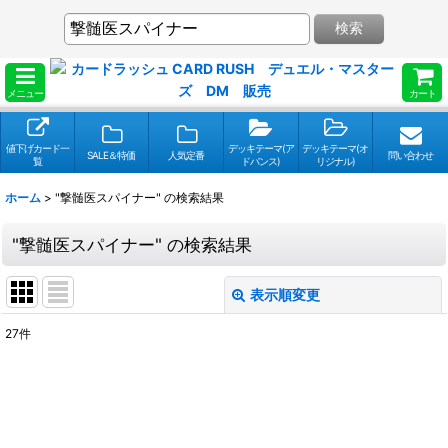
検索
メニュー
カート
値下げカード一
デッキテーマ(ア
デッキテーマ(オ
SALE＆特価
人気定番
問い合わせ
覧
ドバンス)
リジナル)
ホーム
>
"撃髄医スパイナー"
の
検索結果
"撃髄医スパイナー"
の
検索結果
表示順変更
閉じる
27
件
検索キーワードをお願い致します
:
表示数
: