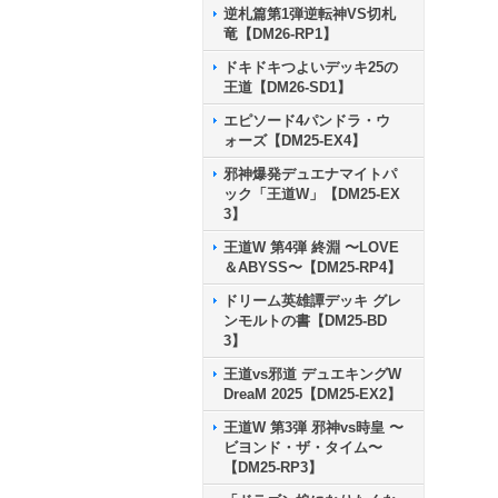
逆札篇第1弾逆転神VS切札
竜【DM26-RP1】
ドキドキつよいデッキ25の
王道【DM26-SD1】
エピソード4パンドラ・ウ
ォーズ【DM25-EX4】
邪神爆発デュエナマイトパ
ック「王道W」【DM25-EX
3】
王道W 第4弾 終淵 〜LOVE
＆ABYSS〜【DM25-RP4】
ドリーム英雄譚デッキ グレ
ンモルトの書【DM25-BD
3】
王道vs邪道 デュエキングW
DreaM 2025【DM25-EX2】
王道W 第3弾 邪神vs時皇 〜
ビヨンド・ザ・タイム〜
【DM25-RP3】