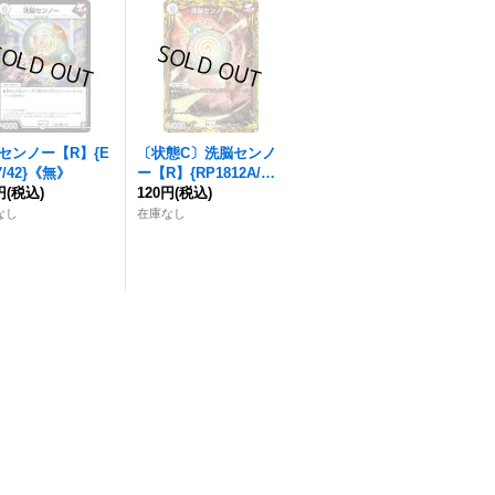
センノー
【R】{E
〔状態C〕
洗脳センノ
7/42}《無》
ー
【R】{RP1812A/20}
円
(税込)
《無》
120円
(税込)
なし
在庫なし