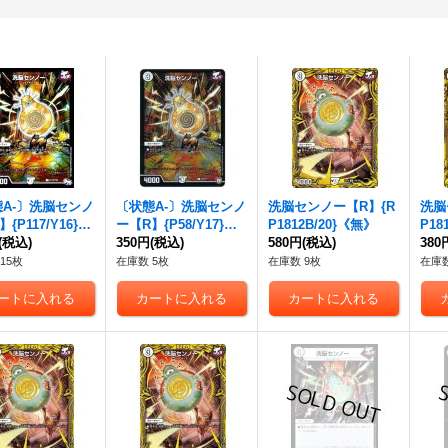
A-〕
洗脳センノ
〔状態A-〕
洗脳センノ
洗脳センノー
【R】{R
洗脳
】{P117/Y16}
ー
【R】{P58/Y17}
P1812B/20}《無》
P18
》
(税込)
《無》
350円
(税込)
580円
(税込)
380
15枚
在庫数 5枚
在庫数 9枚
在庫数