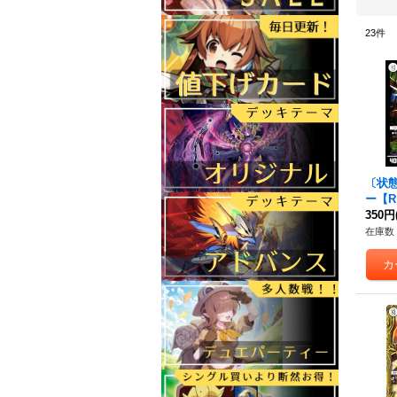
23
件
〔状態
ー
【R
《無
350円
在庫数 