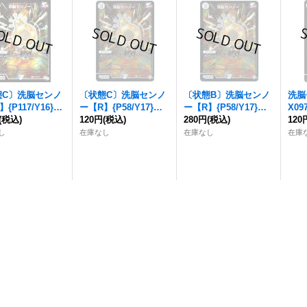
態C〕
洗脳センノ
〔状態C〕
洗脳センノ
〔状態B〕
洗脳センノ
洗脳
】{P117/Y16}
ー
【R】{P58/Y17}
ー
【R】{P58/Y17}
X09
》
(税込)
《無》
120円
(税込)
《無》
280円
(税込)
120
し
在庫なし
在庫なし
在庫