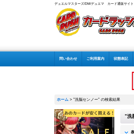
デュエルマスターズ/DM/デュエマ カード通販サイト
問い合わせ
ご利用案内
状態表記
ホーム
>
"洗脳センノー"
の
検索結果
"洗