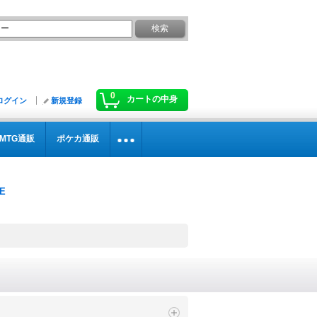
0
カートの中身
ログイン
新規登録
MTG通販
ポケカ通販