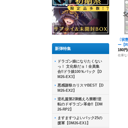
〔状
ー
【R
新弾特集
《無
180円
在庫な
ドラゴン娘になりたくない
っ！ 文化祭だョ！全員集
合!!ドラ娘100％パック【D
M26-EX3】
悪感謝祭カリスマBEST【D
M26-EX2】
逆札篇第2弾燃えろ禁断!逆
転のドギラゴン革命!!【DM
26-RP2】
ますますつよいパック25の
援軍【DM26-EX1】