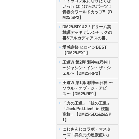
「ドラゴン娘になりたくな
いっ!」はじけろスポーツ！
青春☆ワールドカップ!!【D
M25-SP2】
DM25-BD1&2「ドリーム英
雄譚デッキ ボルシャックの
書&アルカディアスの書」
愛感謝祭 ヒロインBEST
【DM25-EX1】
王道W 第2弾 邪神vs邪神II
〜ジャシン・イン・ザ・シ
ェル〜【DM25-RP2】
王道W 第1弾 邪神vs邪神 〜
ソウル・オブ・ジ・アビ
ス〜【DM25-RP1】
「力の王道」「技の王道」
「Jack-Pot-Live!! in 桜龍
高校」【DM25-SD1&2&SP
1】
にじさんじコラボ・マスタ
ーズ「異次元の超獣使い」