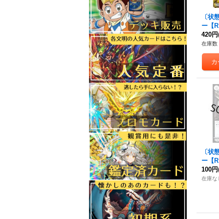
〔状
ー
【R
《無
420円
在庫数 
〔状態
ー
【R
《無
100円
在庫な