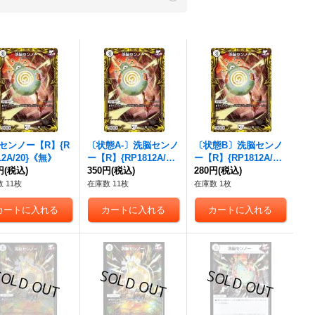
センノー
【R】{R
〔状態A-〕
洗脳センノ
〔状態B〕
洗脳センノ
12A/20}《無》
ー
【R】{RP1812A/20}
ー
【R】{RP1812A/20}
円
(税込)
《無》
350円
(税込)
《無》
280円
(税込)
 11枚
在庫数 11枚
在庫数 1枚