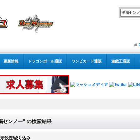
更新情報
ドラゴンボール通販
ワンピカード通販
遊戯王通販
脳センノー"
の
検索結果
表示設定/絞り込み