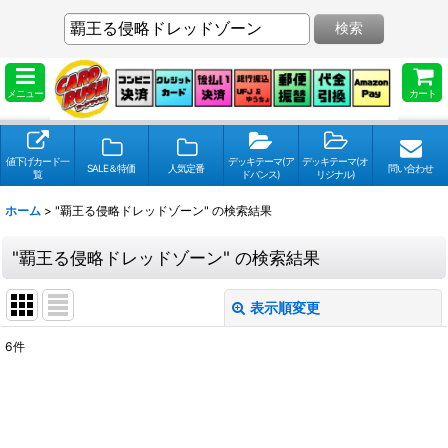
検索
メニュー
カート
値下げカード一
デッキテーマ(ア
デッキテーマ(オ
SALE＆特価
人気定番
問い合わせ
覧
ドバンス)
リジナル)
ホーム
>
"覇王る侵略ドレッドゾーン"
の
検索結果
"覇王る侵略ドレッドゾーン"
の
検索結果
表示順変更
閉じる
6
件
検索キーワードをお願い致します
:
表示数
: