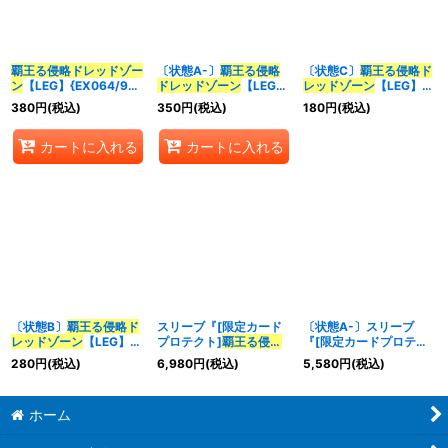
並び順
:
覇王る侵略ドレッドゾー
〔状態A-〕
覇王る侵略
〔状態C〕
覇王る侵略ド
ン
【LEG】{EX064/98}
ドレッドゾーン
【LEG】
レッドゾーン
【LEG】
カテゴリ
:
《火》
{EX064/98}《火》
{EX064/98}《火》
380
円
(税込)
350
円
(税込)
180
円
(税込)
カートに入れる
カートに入れる
特集
:
絞り込む
〔状態B〕
覇王る侵略ド
スリーブ『[限定カード
〔状態A-〕スリーブ
レッドゾーン
【LEG】
プロテクト]
覇王る侵略
『[限定カードプロテク
{EX064/98}《火》
ドレッドゾーン
』42枚
ト]
覇王る侵略ドレッド
280
円
(税込)
6,980
円
(税込)
5,580
円
(税込)
入り【サプライ】{-}
ゾーン
』42枚入り【サ
プライ】{-}
ホーム