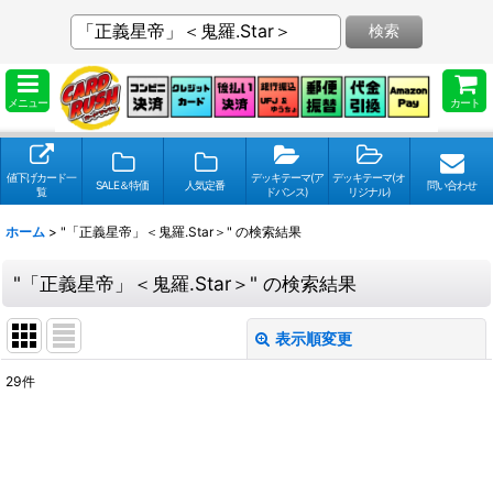
検索
メニュー
カート
値下げカード一
デッキテーマ(ア
デッキテーマ(オ
SALE＆特価
人気定番
問い合わせ
覧
ドバンス)
リジナル)
ホーム
>
"「正義星帝」＜鬼羅.Star＞"
の
検索結果
"「正義星帝」＜鬼羅.Star＞"
の
検索結果
表示順変更
閉じる
29
件
検索キーワードをお願い致します
:
表示数
: