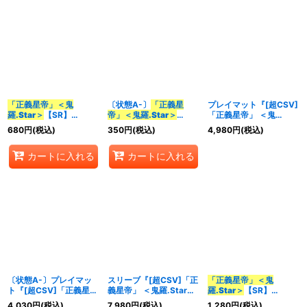
「正義星帝」＜鬼
〔状態A-〕
「正義星
プレイマット『[超CSV]
羅.Star＞
【SR】
帝」＜鬼羅.Star＞
「正義星帝」 ＜鬼
{22EX1超G2/超G10}
【SR】{22EX1超3/超
羅.Star＞』【サプラ
680
円
(税込)
350
円
(税込)
4,980
円
(税込)
《光》
50}《光》
イ】{-}
カートに入れる
カートに入れる
〔状態A-〕プレイマッ
スリーブ『[超CSV]「正
「正義星帝」＜鬼
ト『[超CSV]「正義星
義星帝」 ＜鬼羅.Star
羅.Star＞
【SR】
帝」 ＜鬼羅.Star＞』
＞』60枚入り【サプラ
{RP174B/20}《多》
4,030
円
(税込)
7,980
円
(税込)
1,280
円
(税込)