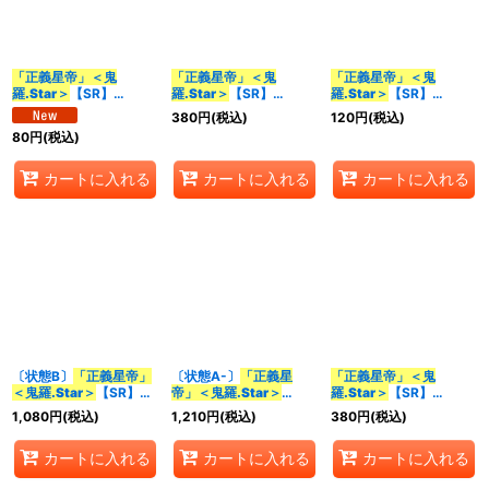
並び順
:
「正義星帝」＜鬼
「正義星帝」＜鬼
「正義星帝」＜鬼
羅.Star＞
【SR】
羅.Star＞
【SR】
羅.Star＞
【SR】
カテゴリ
:
{26EX110/50}《光》
{RP174A/20}《光》
{22BD25/17}《多》
380
円
(税込)
120
円
(税込)
80
円
(税込)
特集
:
カートに入れる
カートに入れる
カートに入れる
絞り込む
〔状態B〕
「正義星帝」
〔状態A-〕
「正義星
「正義星帝」＜鬼
＜鬼羅.Star＞
【SR】
帝」＜鬼羅.Star＞
羅.Star＞
【SR】
{RP174B/20}《多》
【SR】{RP174B/20}
{22EX1超3/超50}
1,080
円
(税込)
1,210
円
(税込)
380
円
(税込)
《多》
《光》
カートに入れる
カートに入れる
カートに入れる