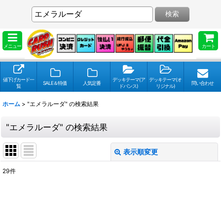
検索
メニュー
カート
値下げカード一
デッキテーマ(ア
デッキテーマ(オ
SALE＆特価
人気定番
問い合わせ
覧
ドバンス)
リジナル)
ホーム
>
"エメラルーダ"
の
検索結果
"エメラルーダ"
の
検索結果
表示順変更
閉じる
29
件
検索キーワードをお願い致します
:
表示数
: