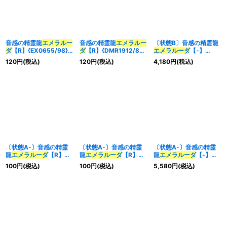
音感の精霊龍
エメラルー
音感の精霊龍
エメラルー
〔状態B〕音感の精霊龍
ダ
【R】{EX0655/98}
ダ
【R】{DMR1912/87}
エメラルーダ
【-】
《光》
《光》
{P96/Y13}《光》
120
円
(税込)
120
円
(税込)
4,180
円
(税込)
〔状態A-〕音感の精霊
〔状態A-〕音感の精霊
〔状態A-〕音感の精霊
龍
エメラルーダ
【R】
龍
エメラルーダ
【R】
龍
エメラルーダ
【-】
{DMR1912/87}《光》
{DMD3211/15}《光》
{P96/Y13}《光》
100
円
(税込)
100
円
(税込)
5,580
円
(税込)