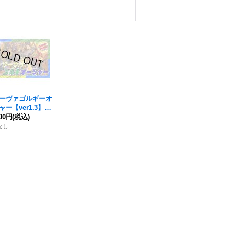
ーヴァゴルギーオ
ー【ver1.3】{4
}《デッキ販売》
500円
(税込)
なし