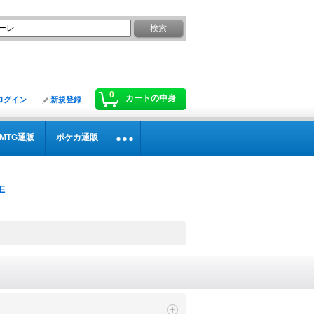
0
カートの中身
ログイン
新規登録
MTG通販
ポケカ通販