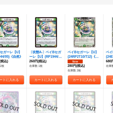
Bセガーレ
【U】
〔状態A-〕
ベイBセガ
ベイBセガーレ
【U】
ベイ
944/95}《自然》
ーレ
【U】{RP1944/9
{24RP2T10/T12}《自
{24
(税込)
5}《自然》
260円
(税込)
然》
《自
680
280円
(税込)
2枚
在庫数 1枚
在庫数
在庫数 2枚