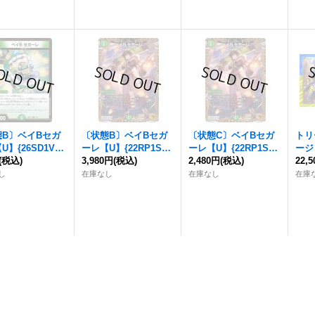
態B〕
ベイBセガ
〔状態B〕
ベイBセガ
〔状態C〕
ベイBセガ
トリ
U】{26SD1V1
ーレ
【U】{22RP1SP
ーレ
【U】{22RP1SP
ージャ
2}《自然》
(税込)
5/SP5}《自然》
3,980円
(税込)
5/SP5}《自然》
2,480円
(税込)
0枚
22,
し
在庫なし
在庫なし
在庫