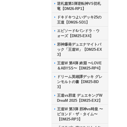
逆札篇第1弾逆転神VS切札
竜【DM26-RP1】
ドキドキつよいデッキ25の
王道【DM26-SD1】
エピソード4パンドラ・ウ
ォーズ【DM25-EX4】
邪神爆発デュエナマイトパ
ック「王道W」【DM25-EX
3】
王道W 第4弾 終淵 〜LOVE
＆ABYSS〜【DM25-RP4】
ドリーム英雄譚デッキ グレ
ンモルトの書【DM25-BD
3】
王道vs邪道 デュエキングW
DreaM 2025【DM25-EX2】
王道W 第3弾 邪神vs時皇 〜
ビヨンド・ザ・タイム〜
【DM25-RP3】