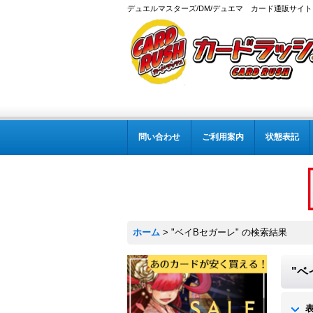
デュエルマスターズ/DM/デュエマ カード通販サイト
問い合わせ
ご利用案内
状態表記
ホーム
>
"ベイBセガーレ"
の
検索結果
"ベ