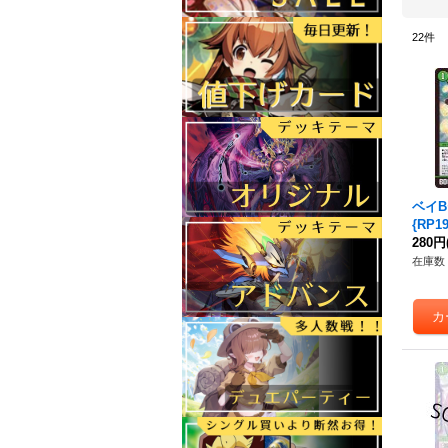
22
件
ベイ
{RP1
280円
在庫数 