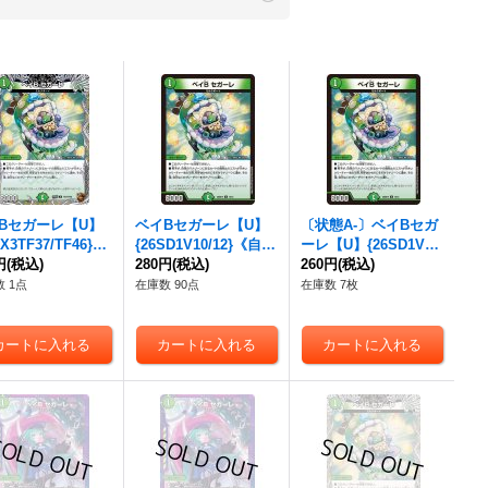
Bセガーレ
【U】
ベイBセガーレ
【U】
〔状態A-〕
ベイBセガ
EX3TF37/TF46}
{26SD1V10/12}《自
ーレ
【U】{26SD1V1
然》
円
(税込)
然》
280円
(税込)
0/12}《自然》
260円
(税込)
 1点
在庫数 90点
在庫数 7枚