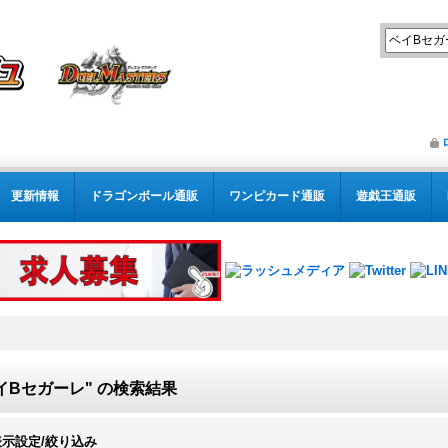
更新情報
ドラゴンボール通販
ワンピカード通販
遊戯王通販
イBセガーレ"
の
検索結果
表示設定/絞り込み