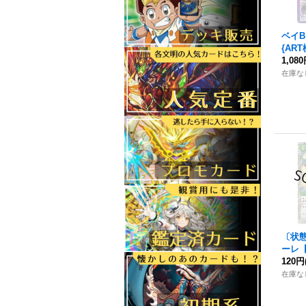
ベイ
{ART
然》
1,08
在庫な
〔状
ーレ
【
T12
120円
在庫な