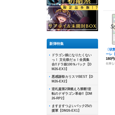
新弾特集
〔状
ーレ
【
ドラゴン娘になりたくない
0/1
180円
っ！ 文化祭だョ！全員集
在庫な
合!!ドラ娘100％パック【D
M26-EX3】
悪感謝祭カリスマBEST【D
M26-EX2】
逆札篇第2弾燃えろ禁断!逆
転のドギラゴン革命!!【DM
26-RP2】
ますますつよいパック25の
援軍【DM26-EX1】