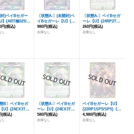
開封)
ベイBセガー
〔状態A-〕(未開封)
ベ
〔状態A-〕
ベイBセガ
U】{ART極025/5}
イBセガーレ
【U】{A
ーレ
【U】{24RP2T10/
然》
80円
(税込)
RT極025/5}《自然》
980円
(税込)
T12}《自然》
260円
(税込)
なし
在庫なし
在庫なし
態B〕
ベイBセガ
〔状態A-〕
ベイBセガ
ベイBセガーレ
【U】
【U】{24EX3TF3
ーレ
【U】{24EX3TF3
{22RP1SP5/SP5}《自
F46}《自然》
円
(税込)
7/TF46}《自然》
580円
(税込)
然》
4,980円
(税込)
なし
在庫なし
在庫なし