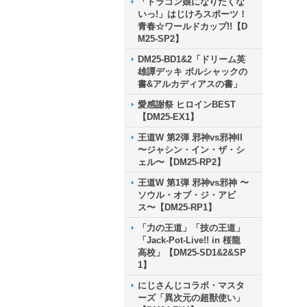
「ドラゴン娘になりたくな
いっ!」はじけろスポーツ！
青春☆ワールドカップ!!【D
M25-SP2】
DM25-BD1&2「ドリーム英
雄譚デッキ ボルシャックの
書&アルカディアスの書」
愛感謝祭 ヒロインBEST
【DM25-EX1】
王道W 第2弾 邪神vs邪神II
〜ジャシン・イン・ザ・シ
ェル〜【DM25-RP2】
王道W 第1弾 邪神vs邪神 〜
ソウル・オブ・ジ・アビ
ス〜【DM25-RP1】
「力の王道」「技の王道」
「Jack-Pot-Live!! in 桜龍
高校」【DM25-SD1&2&SP
1】
にじさんじコラボ・マスタ
ーズ「異次元の超獣使い」