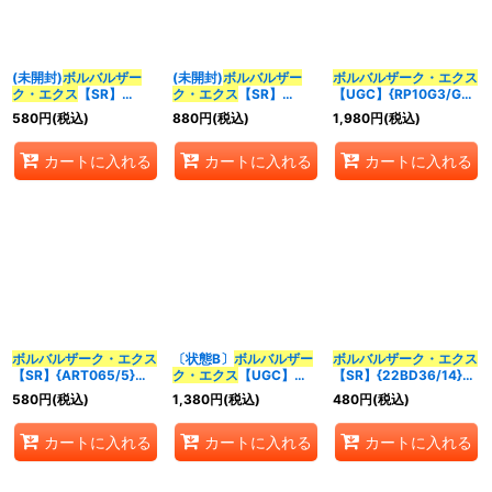
並び順
:
(未開封)
ボルバルザー
(未開封)
ボルバルザー
ボルバルザーク・エクス
ク・エクス
【SR】
ク・エクス
【SR】
【UGC】{RP10G3/G7}
カテゴリ
:
{ART065/5}《多》
{ART234/5}《多》
《多》
580
円
(税込)
880
円
(税込)
1,980
円
(税込)
特集
:
カートに入れる
カートに入れる
カートに入れる
絞り込む
ボルバルザーク・エクス
〔状態B〕
ボルバルザー
ボルバルザーク・エクス
【SR】{ART065/5}
ク・エクス
【UGC】
【SR】{22BD36/14}
《多》
{RP10G3/G7}《多》
《多》
580
円
(税込)
1,380
円
(税込)
480
円
(税込)
カートに入れる
カートに入れる
カートに入れる