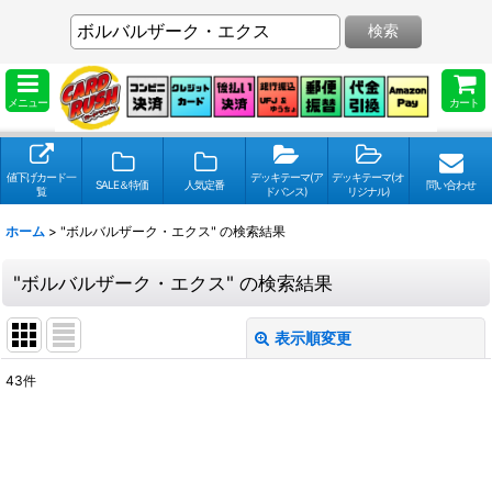
検索
メニュー
カート
値下げカード一
デッキテーマ(ア
デッキテーマ(オ
SALE＆特価
人気定番
問い合わせ
覧
ドバンス)
リジナル)
ホーム
>
"ボルバルザーク・エクス"
の
検索結果
"ボルバルザーク・エクス"
の
検索結果
表示順変更
閉じる
43
件
検索キーワードをお願い致します
:
表示数
: