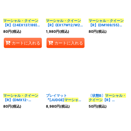
並び順
:
マーシャル・クイーン
マーシャル・クイーン
マーシャル・クイーン
【R】{24EX137/89}
【R】{EX17W12/W20}
【R】{DM169/55}
カテゴリ
:
《水》
《水》
《水》
80
円
(税込)
1,980
円
(税込)
80
円
(税込)
カートに入れる
カートに入れる
特集
:
絞り込む
マーシャル・クイーン
プレイマット
〔状態B〕
マーシャル・
【R】{DMX12-
『[JUDGE]
マーシャ
クイーン
【R】
b69/???}《水》
ル・クイーン
』【サプラ
{DM169/55}《水》
80
円
(税込)
8,980
円
(税込)
50
円
(税込)
イ】{-}