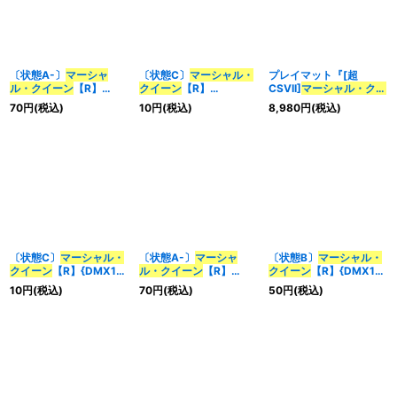
〔状態A-〕
マーシャ
〔状態C〕
マーシャル・
プレイマット『[超
ル・クイーン
【R】
クイーン
【R】
CSVII]
マーシャル・クイ
{DM169/55}《水》
{DM169/55}《水》
ーン
』【サプライ】{-}
70
円
(税込)
10
円
(税込)
8,980
円
(税込)
〔状態C〕
マーシャル・
〔状態A-〕
マーシャ
〔状態B〕
マーシャル・
クイーン
【R】{DMX12-
ル・クイーン
【R】
クイーン
【R】{DMX12-
b69/???}《水》
{DMX12-b69/???}
b69/???}《水》
10
円
(税込)
70
円
(税込)
50
円
(税込)
《水》