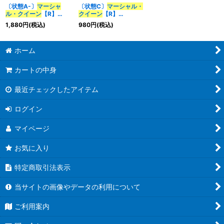
〔状態A-〕
マーシャ
〔状態C〕
マーシャル・
ル・クイーン
【R】
クイーン
【R】
{EX17W12/W20}《水》
{EX17W12/W20}《水》
1,880
円
(税込)
980
円
(税込)
ホーム
カートの中身
最近チェックしたアイテム
ログイン
マイページ
お気に入り
特定商取引法表示
当サイトの画像やデータの利用について
ご利用案内