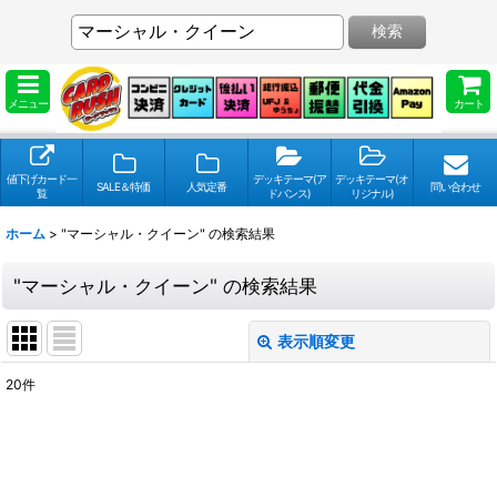
検索
メニュー
カート
値下げカード一
デッキテーマ(ア
デッキテーマ(オ
SALE＆特価
人気定番
問い合わせ
覧
ドバンス)
リジナル)
ホーム
>
"マーシャル・クイーン"
の
検索結果
"マーシャル・クイーン"
の
検索結果
表示順変更
閉じる
20
件
検索キーワードをお願い致します
:
表示数
: