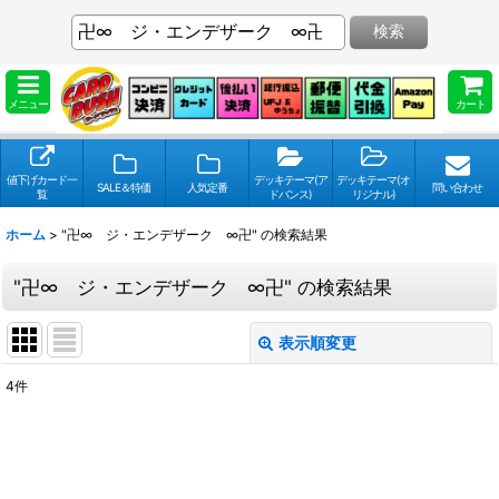
検索
メニュー
カート
値下げカード一
デッキテーマ(ア
デッキテーマ(オ
SALE＆特価
人気定番
問い合わせ
覧
ドバンス)
リジナル)
ホーム
>
"卍∞ ジ・エンデザーク ∞卍"
の
検索結果
"卍∞ ジ・エンデザーク ∞卍"
の
検索結果
表示順変更
閉じる
4
件
検索キーワードをお願い致します
:
表示数
: