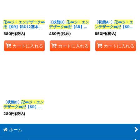
並び順
:
卍∞
ジ・エンデザーク
∞
〔状態B〕
卍∞
ジ・エン
〔状態A-〕
卍∞
ジ・エ
卍
【SR】{BD12基本
デザーク
∞卍
【SR】
ンデザーク
∞卍
【SR】
カテゴリ
:
Z1/16}《闇》
{BD12基本Z1/16}《闇》
{BD12基本Z1/16}《闇》
580
円
(税込)
480
円
(税込)
550
円
(税込)
カートに入れる
カートに入れる
カートに入れる
特集
:
絞り込む
〔状態C〕
卍∞
ジ・エン
デザーク
∞卍
【SR】
{BD12基本Z1/16}《闇》
280
円
(税込)
ホーム