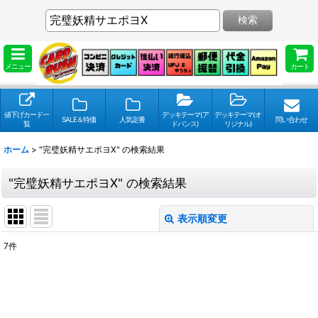
検索
メニュー
カート
値下げカード一
デッキテーマ(ア
デッキテーマ(オ
SALE＆特価
人気定番
問い合わせ
覧
ドバンス)
リジナル)
ホーム
>
"完璧妖精サエポヨX"
の
検索結果
"完璧妖精サエポヨX"
の
検索結果
表示順変更
閉じる
7
件
検索キーワードをお願い致します
:
表示数
: