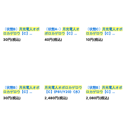
〔状態B〕
月光電人オボ
〔状態A-〕
月光電人オ
〔状態C〕
月光電人オボ
ロカゲロウ
【C】
ボロカゲロウ
【C】
ロカゲロウ
【C】
{EX0365/69}《水》
{DM2743/55/Y6}
{DM2743/55/Y6}
30
円
(税込)
40
円
(税込)
10
円
(税込)
《水》
《水》
〔状態B〕
月光電人オボ
月光電人オボロカゲロウ
〔状態B〕
月光電人オボ
ロカゲロウ
【C】
【C】{P81/Y20}《水》
ロカゲロウ
【C】
{DM2743/55/Y6}
{P81/Y20}《水》
30
円
(税込)
2,480
円
(税込)
2,080
円
(税込)
《水》