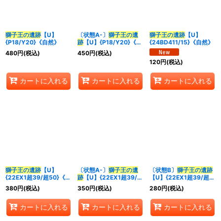
並び順
:
獅子王の遺跡
【U】
〔状態A-〕
獅子王の遺
獅子王の遺跡
【U】
{P18/Y20}《自然》
跡
【U】{P18/Y20}《自
{24BD411/15}《自然》
カテゴリ
:
然》
480
円
(税込)
450
円
(税込)
120
円
(税込)
特集
:
カートに入れる
カートに入れる
カートに入れる
絞り込む
獅子王の遺跡
【U】
〔状態A-〕
獅子王の遺
〔状態B〕
獅子王の遺跡
{22EX1超39/超50}《自
跡
【U】{22EX1超39/超
【U】{22EX1超39/超
然》
50}《自然》
50}《自然》
380
円
(税込)
350
円
(税込)
280
円
(税込)
カートに入れる
カートに入れる
カートに入れる