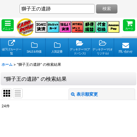
検索
メニュー
カート
値下げカード一
デッキテーマ(ア
デッキテーマ(オ
SALE＆特価
人気定番
問い合わせ
覧
ドバンス)
リジナル)
ホーム
>
"獅子王の遺跡"
の
検索結果
"獅子王の遺跡"
の
検索結果
表示順変更
閉じる
24
件
検索キーワードをお願い致します
:
表示数
: