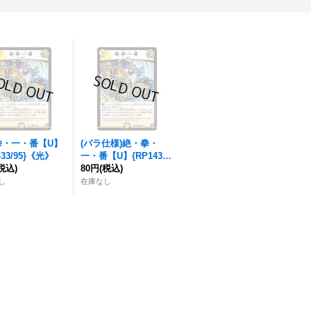
拳・一・番
【U】
(パラ仕様)
絶・拳・
433/95}《光》
一・番
【U】{RP1433/
税込)
95}《光》
80円
(税込)
し
在庫なし