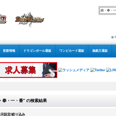
更新情報
ドラゴンボール通販
ワンピカード通販
遊戯王通販
・拳・一・番"
の
検索結果
表示設定/絞り込み