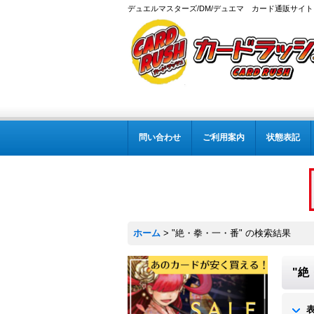
デュエルマスターズ/DM/デュエマ カード通販サイト
問い合わせ
ご利用案内
状態表記
ホーム
>
"絶・拳・一・番"
の
検索結果
"絶