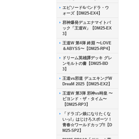
エピソード4パンドラ・ウ
ォーズ【DM25-EX4】
邪神爆発デュエナマイトパ
ック「王道W」【DM25-EX
3】
王道W 第4弾 終淵 〜LOVE
＆ABYSS〜【DM25-RP4】
ドリーム英雄譚デッキ グレ
ンモルトの書【DM25-BD
3】
王道vs邪道 デュエキングW
DreaM 2025【DM25-EX2】
王道W 第3弾 邪神vs時皇 〜
ビヨンド・ザ・タイム〜
【DM25-RP3】
「ドラゴン娘になりたくな
いっ!」はじけろスポーツ！
青春☆ワールドカップ!!【D
M25-SP2】