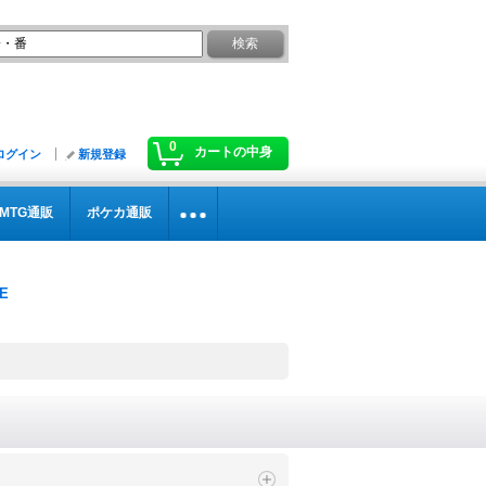
0
カートの中身
ログイン
新規登録
MTG通販
ポケカ通販