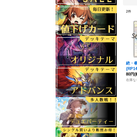
2
件
絶・
{RP1
80円
(
在庫な