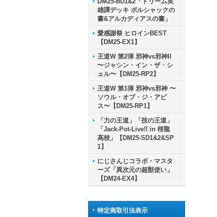
DM25-BD1&2「ドリーム英
雄譚デッキ ボルシャックの
書&アルカディアスの書」
愛感謝祭 ヒロインBEST
【DM25-EX1】
王道W 第2弾 邪神vs邪神II
〜ジャシン・イン・ザ・シ
ェル〜【DM25-RP2】
王道W 第1弾 邪神vs邪神 〜
ソウル・オブ・ジ・アビ
ス〜【DM25-RP1】
「力の王道」「技の王道」
「Jack-Pot-Live!! in 桜龍
高校」【DM25-SD1&2&SP
1】
にじさんじコラボ・マスタ
ーズ「異次元の超獣使い」
【DM24-EX4】
特定商取引法表示