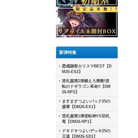
新弾特集
悪感謝祭カリスマBEST【D
M26-EX2】
逆札篇第2弾燃えろ禁断!逆
転のドギラゴン革命!!【DM
26-RP2】
ますますつよいパック25の
援軍【DM26-EX1】
逆札篇第1弾逆転神VS切札
竜【DM26-RP1】
ドキドキつよいデッキ25の
王道【DM26-SD1】