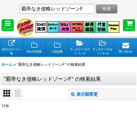
検索
メニュー
カート
値下げカード一
デッキテーマ(ア
デッキテーマ(オ
SALE＆特価
人気定番
問い合わせ
覧
ドバンス)
リジナル)
ホーム
>
"覇帝なき侵略レッドゾーンF"
の
検索結果
"覇帝なき侵略レッドゾーンF"
の
検索結果
表示順変更
閉じる
17
件
検索キーワードをお願い致します
:
表示数
: