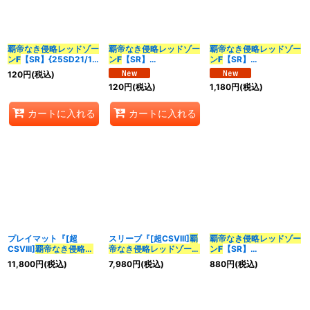
並び順
:
覇帝なき侵略レッドゾー
覇帝なき侵略レッドゾー
覇帝なき侵略レッドゾー
ンF
【SR】{25SD21/11}
ンF
【SR】
ンF
【SR】
カテゴリ
:
《火》
{26SD1W3/12}《火》
{24RP3TR3/TR9}
120
円
(税込)
《火》
120
円
(税込)
1,180
円
(税込)
特集
:
カートに入れる
カートに入れる
絞り込む
プレイマット『[超
スリーブ『[超CSVIII]
覇
覇帝なき侵略レッドゾー
CSVIII]
覇帝なき侵略レ
帝なき侵略レッドゾーン
ンF
【SR】
ッドゾーンF
』【サプラ
F
』60枚入り【サプラ
{22EX111/130}《火》
11,800
円
(税込)
7,980
円
(税込)
880
円
(税込)
イ】{-}
イ】{-}