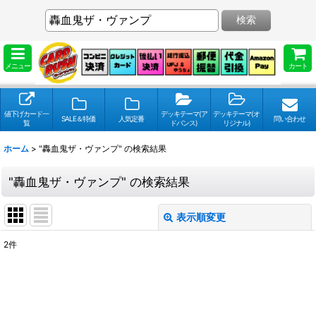
検索
メニュー
カート
値下げカード一
デッキテーマ(ア
デッキテーマ(オ
SALE＆特価
人気定番
問い合わせ
覧
ドバンス)
リジナル)
ホーム
>
"轟血鬼ザ・ヴァンプ"
の
検索結果
"轟血鬼ザ・ヴァンプ"
の
検索結果
表示順変更
閉じる
2
件
検索キーワードをお願い致します
:
表示数
: