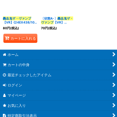
並び順
:
轟血鬼ザ・ヴァンプ
〔状態A-〕
轟血鬼ザ・
【VR】{24EX438/100}
ヴァンプ
【VR】
カテゴリ
:
《多》
{24EX438/100}《多》
80
円
(税込)
70
円
(税込)
特集
:
カートに入れる
ホーム
絞り込む
カートの中身
最近チェックしたアイテム
ログイン
マイページ
お気に入り
特定商取引法表示