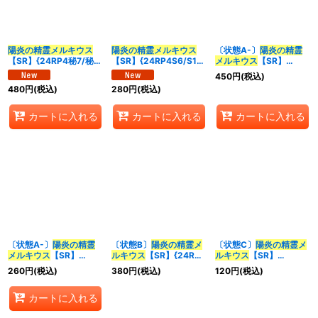
並び順
:
陽炎の精霊メルキウス
陽炎の精霊メルキウス
〔状態A-〕
陽炎の精霊
【SR】{24RP4秘7/秘
【SR】{24RP4S6/S11}
メルキウス
【SR】
カテゴリ
:
24}《多》
《多》
{24RP4秘7/秘24}
450
円
(税込)
《多》
480
円
(税込)
280
円
(税込)
特集
:
カートに入れる
カートに入れる
カートに入れる
絞り込む
〔状態A-〕
陽炎の精霊
〔状態B〕
陽炎の精霊メ
〔状態C〕
陽炎の精霊メ
メルキウス
【SR】
ルキウス
【SR】{24RP4
ルキウス
【SR】
{24RP4S6/S11}《多》
秘7/秘24}《多》
{24RP4S6/S11}《多》
260
円
(税込)
380
円
(税込)
120
円
(税込)
カートに入れる