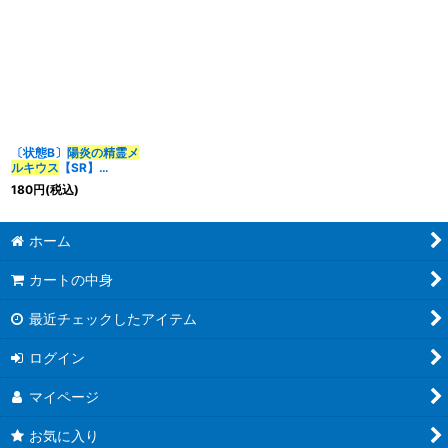
〔状態B〕
陽炎の精霊メ
ルキウス
【SR】
{24RP4S6/S11}《多》
180
円
(税込)
ホーム
カートの中身
最近チェックしたアイテム
ログイン
マイページ
お気に入り