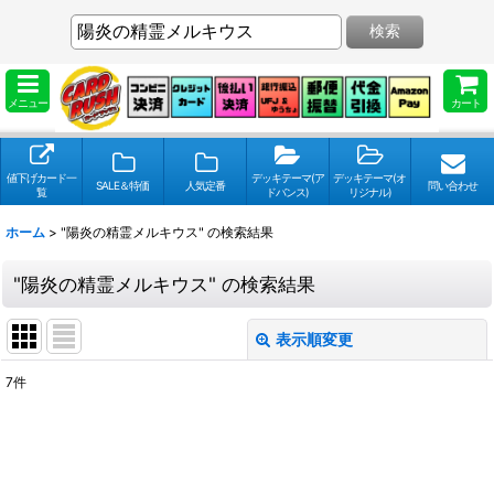
検索
メニュー
カート
値下げカード一
デッキテーマ(ア
デッキテーマ(オ
SALE＆特価
人気定番
問い合わせ
覧
ドバンス)
リジナル)
ホーム
>
"陽炎の精霊メルキウス"
の
検索結果
"陽炎の精霊メルキウス"
の
検索結果
表示順変更
閉じる
7
件
検索キーワードをお願い致します
:
表示数
: