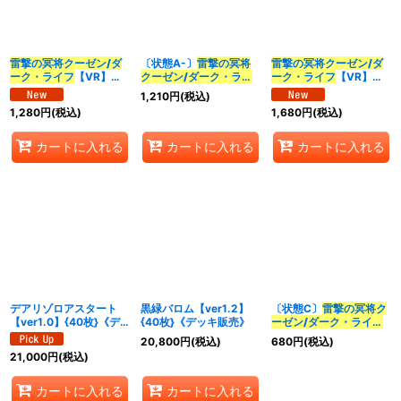
並び順
:
雷撃の冥将クーゼン/ダ
〔状態A-〕
雷撃の冥将
雷撃の冥将クーゼン/ダ
ーク・ライフ
【VR】
クーゼン/ダーク・ライ
ーク・ライフ
【VR】
カテゴリ
:
{24EX439/100}《多》
フ
【VR】
{25RP4TR9/TR9}
1,210
円
(税込)
{24EX439/100}《多》
《多》
1,280
円
(税込)
1,680
円
(税込)
特集
:
カートに入れる
カートに入れる
カートに入れる
絞り込む
デアリゾロアスタート
黒緑バロム【ver1.2】
〔状態C〕
雷撃の冥将ク
【ver1.0】{40枚}《デ
{40枚}《デッキ販売》
ーゼン/ダーク・ライフ
ッキ販売》
【VR】{24EX439/100}
20,800
円
(税込)
680
円
(税込)
《多》
21,000
円
(税込)
カートに入れる
カートに入れる