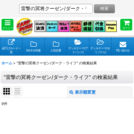
検索
メニュー
カート
値下げカード一
デッキテーマ(ア
デッキテーマ(オ
SALE＆特価
人気定番
問い合わせ
覧
ドバンス)
リジナル)
ホーム
>
"雷撃の冥将クーゼン/ダーク・ライフ"
の
検索結果
"雷撃の冥将クーゼン/ダーク・ライフ"
の
検索結果
表示順変更
閉じる
9
件
検索キーワードをお願い致します
:
表示数
: