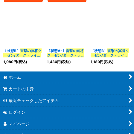
〔状態B〕
雷撃の冥将ク
〔状態A-〕
雷撃の冥将
〔状態B〕
雷撃の冥将ク
ーゼン/ダーク・ライフ
クーゼン/ダーク・ライ
ーゼン/ダーク・ライフ
【VR】{24EX439/100}
フ
【VR】
【VR】
1,080
円
(税込)
1,430
円
(税込)
1,180
円
(税込)
《多》
{25RP4TR9/TR9}
{25RP4TR9/TR9}
《多》
《多》
ホーム
カートの中身
最近チェックしたアイテム
ログイン
マイページ