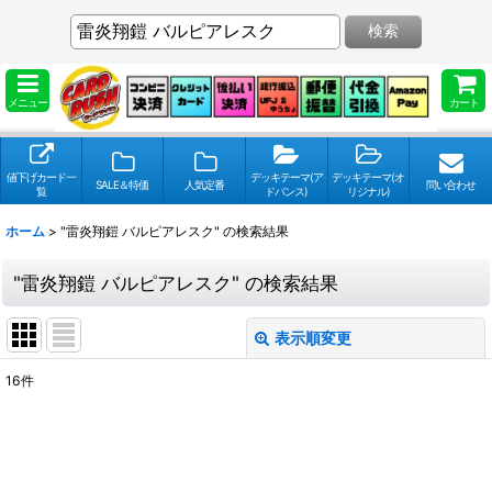
検索
メニュー
カート
値下げカード一
デッキテーマ(ア
デッキテーマ(オ
SALE＆特価
人気定番
問い合わせ
覧
ドバンス)
リジナル)
ホーム
>
"雷炎翔鎧 バルピアレスク"
の
検索結果
"雷炎翔鎧 バルピアレスク"
の
検索結果
表示順変更
閉じる
16
件
検索キーワードをお願い致します
:
表示数
: