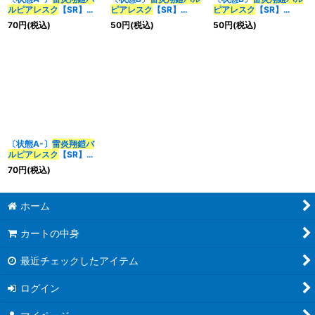
ルピアレスク
【SR】
ピアレスク
【SR】
ピアレスク
【SR】
{23RP2XS6/S8}《火》
{23RP2S6/S8}《火》
{23RP2XS6X/S8}
70
円
(税込)
50
円
(税込)
50
円
(税込)
《火》
〔状態A-〕
雷炎翔鎧
バ
ルピアレスク
【SR】
{23RP2XS6X/S8}
70
円
(税込)
《火》
ホーム
カートの中身
最近チェックしたアイテム
ログイン