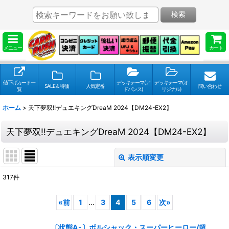
検索
メニュー
カート
値下げカード一
デッキテーマ(ア
デッキテーマ(オ
SALE＆特価
人気定番
問い合わせ
覧
ドバンス)
リジナル)
ホーム
>
天下夢双!!デュエキングDreaM 2024【DM24-EX2】
天下夢双!!デュエキングDreaM 2024【DM24-EX2】
表示順変更
閉じる
317
件
表示数
:
«
前
1
...
3
4
5
6
次
»
並び順
:
〔状態A-〕ボルシャック・スーパーヒーロー/超