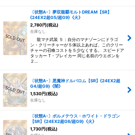
〔状態A-〕夢双龍覇モルトDREAM【SR】
{24EX2超G5/超G9}《火》
2,780
円
(税込)
在庫なし
龍マナ武装 ５：自分のマナゾーンにドラゴ
ン・クリーチャーが５体以上あれば、このクリー
チャーの召喚コストを５少なくする。 スピードア
タッカー T・ブレイカー 同じ名前のウエポンを
２…
〔状態A-〕悪魔神ドルバロム【SR】{24EX2超
G4/超G9}《闇》
1,530
円
(税込)
在庫なし
〔状態A-〕ボルメテウス・ホワイト・ドラゴン
【SR】{24EX2超G6/超G9}《火》
1,730
円
(税込)