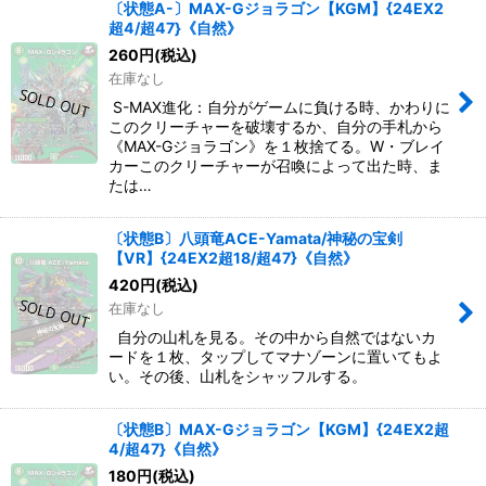
〔状態A-〕MAX-Gジョラゴン【KGM】{24EX2
超4/超47}《自然》
260
円
(税込)
在庫なし
S-MAX進化：自分がゲームに負ける時、かわりに
このクリーチャーを破壊するか、自分の手札から
《MAX-Gジョラゴン》を１枚捨てる。W・ブレイ
カーこのクリーチャーが召喚によって出た時、ま
たは…
〔状態B〕八頭竜ACE-Yamata/神秘の宝剣
【VR】{24EX2超18/超47}《自然》
420
円
(税込)
在庫なし
自分の山札を見る。その中から自然ではないカ
ードを１枚、タップしてマナゾーンに置いてもよ
い。その後、山札をシャッフルする。
〔状態B〕MAX-Gジョラゴン【KGM】{24EX2超
4/超47}《自然》
180
円
(税込)