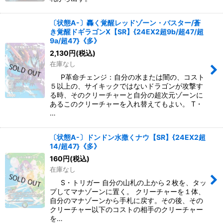
〔状態A-〕轟く覚醒レッドゾーン・バスター/蒼
き覚醒ドギラゴンX【SR】{24EX2超9b/超47/超
9a/超47}《多》
2,130
円
(税込)
在庫なし
P革命チェンジ：自分の水または闇の、コスト
５以上の、サイキックではないドラゴンが攻撃す
る時、そのクリーチャーと自分の超次元ゾーンに
あるこのクリーチャーを入れ替えてもよい。 T・
…
〔状態A-〕ドンドン水撒くナウ【SR】{24EX2超
14/超47}《多》
160
円
(税込)
在庫なし
S・トリガー 自分の山札の上から２枚を、タッ
プしてマナゾーンに置く。 クリーチャーを１体、
自分のマナゾーンから手札に戻す。その後、その
クリーチャー以下のコストの相手のクリーチャー
を…