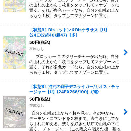
の山札の上から１枚目をタップしてマナゾーンに
置く。それが多色カードなら、自分の山札の上か
らもう１枚、タップしてマナゾーンに置く。
〔状態B〕Disコットン＆Disケラサス【U】
{24EX2超40/超47}《多》
50
円
(税込)
在庫なし
ブロッカー このクリーチャーが出た時、自分
の山札の上から１枚目をタップしてマナゾーンに
置く。それが多色カードなら、自分の山札の上か
らもう１枚、タップしてマナゾーンに置く。
〔状態B〕混沌の獅子デスライガー/カオス・チャ
ージャー【U】{24EX266/100}《闇》
50
円
(税込)
在庫なし
自分の山札の上から４枚を見る。その中から、
デーモン・コマンドを２枚まで、表向きにしてか
ら手札に加える。残りを好きな順序で山札の下に
置く。 チャージャー（この呪文を唱えた後、墓地