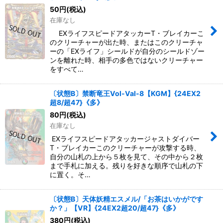
50
円
(税込)
在庫なし
EXライフスピードアタッカーT・ブレイカーこ
のクリーチャーが出た時、またはこのクリーチャ
ーの「EXライフ」シールドが自分のシールドゾー
ンを離れた時、相手の多色ではないクリーチャー
をすべて…
〔状態B〕禁断竜王Vol-Val-8【KGM】{24EX2
超8/超47}《多》
80
円
(税込)
在庫なし
EXライフスピードアタッカージャストダイバー
T・ブレイカーこのクリーチャーが攻撃する時、
自分の山札の上から５枚を見て、その中から２枚
まで手札に加える。残りを好きな順序で山札の下
に置く。そ…
〔状態B〕天体妖精エスメル/「お茶はいかがです
か？」【VR】{24EX2超20/超47}《多》
380
円
(税込)