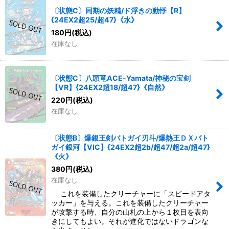
〔状態C〕同期の妖精/ド浮きの動悸【R】
{24EX2超25/超47}《水》
180
円
(税込)
在庫なし
〔状態C〕八頭竜ACE-Yamata/神秘の宝剣
【VR】{24EX2超18/超47}《自然》
220
円
(税込)
在庫なし
〔状態B〕爆銀王剣バトガイ刃斗/爆熱王ＤＸバト
ガイ銀河【VIC】{24EX2超2b/超47/超2a/超47}
《火》
380
円
(税込)
在庫なし
これを装備したクリーチャーに「スピードアタ
ッカー」を与える。これを装備したクリーチャー
が攻撃する時、自分の山札の上から１枚目を表向
きにしてもよい。それが進化ではないドラゴンな