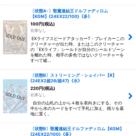
〔状態A-〕聖魔連結王ドルファディロム
【KGM】{24EX22/100}《多》
100
円
(税込)
在庫なし
EXライフスピードアタッカーT・ブレイカーこの
クリーチャーが出た時、またはこのクリーチャー
の「EXライフ」シールドが自分のシールドゾーン
を離れた時、相手の多色ではないクリーチャーを
すべて破…
〔状態B〕ストリーミング・シェイパー【R】
{24EX2超26/超47}《水》
220
円
(税込)
在庫なし
自分の山札の上から４枚を表向きにする。その
中から水のカードをすべて手札に加え、残りを墓
地に置く。
〔状態B〕聖魔連結王ドルファディロム【KGM】
{24EX22/100}《多》