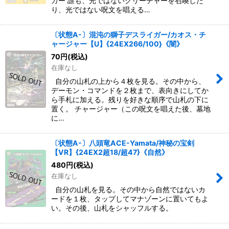
カー 誰も、光ではないクリーチャーを召喚した
り、光ではない呪文を唱える…
〔状態A-〕混沌の獅子デスライガー/カオス・チ
ャージャー【U】{24EX266/100}《闇》
70
円
(税込)
在庫なし
自分の山札の上から４枚を見る。その中から、
デーモン・コマンドを２枚まで、表向きにしてか
ら手札に加える。残りを好きな順序で山札の下に
置く。 チャージャー（この呪文を唱えた後、墓地
に…
〔状態A-〕八頭竜ACE-Yamata/神秘の宝剣
【VR】{24EX2超18/超47}《自然》
480
円
(税込)
在庫なし
自分の山札を見る。その中から自然ではないカ
ードを１枚、タップしてマナゾーンに置いてもよ
い。その後、山札をシャッフルする。