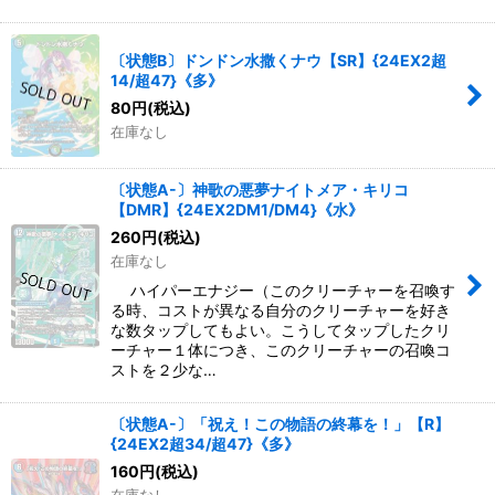
〔状態B〕ドンドン水撒くナウ【SR】{24EX2超
14/超47}《多》
80
円
(税込)
在庫なし
〔状態A-〕神歌の悪夢ナイトメア・キリコ
【DMR】{24EX2DM1/DM4}《水》
260
円
(税込)
在庫なし
ハイパーエナジー（このクリーチャーを召喚す
る時、コストが異なる自分のクリーチャーを好き
な数タップしてもよい。こうしてタップしたクリ
ーチャー１体につき、このクリーチャーの召喚コ
ストを２少な…
〔状態A-〕「祝え！この物語の終幕を！」【R】
{24EX2超34/超47}《多》
160
円
(税込)