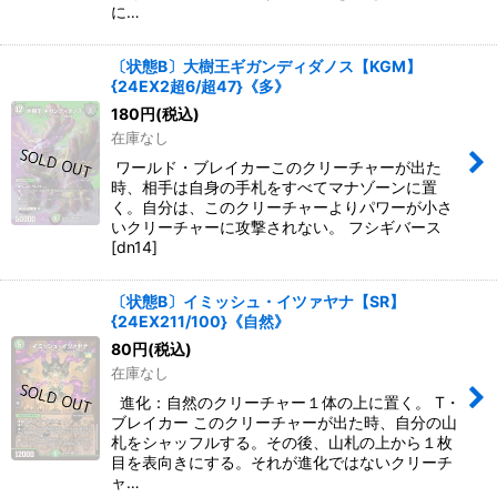
に…
〔状態B〕大樹王ギガンディダノス【KGM】
{24EX2超6/超47}《多》
180
円
(税込)
在庫なし
ワールド・ブレイカーこのクリーチャーが出た
時、相手は自身の手札をすべてマナゾーンに置
く。自分は、このクリーチャーよりパワーが小さ
いクリーチャーに攻撃されない。 フシギバース
[dn14]
〔状態B〕イミッシュ・イツァヤナ【SR】
{24EX211/100}《自然》
80
円
(税込)
在庫なし
進化：自然のクリーチャー１体の上に置く。 T・
ブレイカー このクリーチャーが出た時、自分の山
札をシャッフルする。その後、山札の上から１枚
目を表向きにする。それが進化ではないクリーチ
ャ…