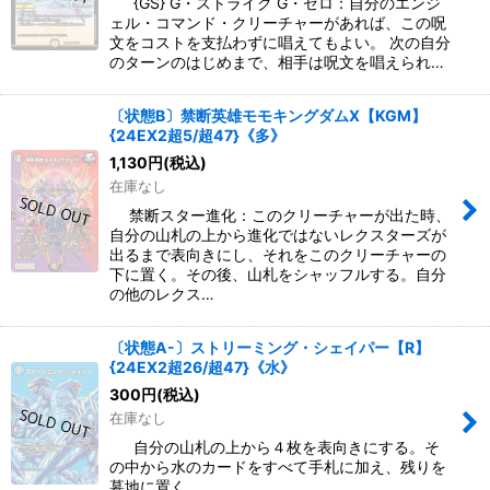
{GS} G・ストライク G・ゼロ：自分のエンジ
ェル・コマンド・クリーチャーがあれば、この呪
文をコストを支払わずに唱えてもよい。 次の自分
のターンのはじめまで、相手は呪文を唱えられ…
〔状態B〕禁断英雄モモキングダムX【KGM】
{24EX2超5/超47}《多》
1,130
円
(税込)
在庫なし
禁断スター進化：このクリーチャーが出た時、
自分の山札の上から進化ではないレクスターズが
出るまで表向きにし、それをこのクリーチャーの
下に置く。その後、山札をシャッフルする。自分
の他のレクス…
〔状態A-〕ストリーミング・シェイパー【R】
{24EX2超26/超47}《水》
300
円
(税込)
在庫なし
自分の山札の上から４枚を表向きにする。そ
の中から水のカードをすべて手札に加え、残りを
墓地に置く。