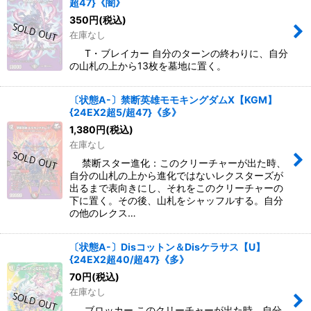
超47}《闇》
350
円
(税込)
在庫なし
T・ブレイカー 自分のターンの終わりに、自分
の山札の上から13枚を墓地に置く。
〔状態A-〕禁断英雄モモキングダムX【KGM】
{24EX2超5/超47}《多》
1,380
円
(税込)
在庫なし
禁断スター進化：このクリーチャーが出た時、
自分の山札の上から進化ではないレクスターズが
出るまで表向きにし、それをこのクリーチャーの
下に置く。その後、山札をシャッフルする。自分
の他のレクス…
〔状態A-〕Disコットン＆Disケラサス【U】
{24EX2超40/超47}《多》
70
円
(税込)
在庫なし
ブロッカー このクリーチャーが出た時、自分