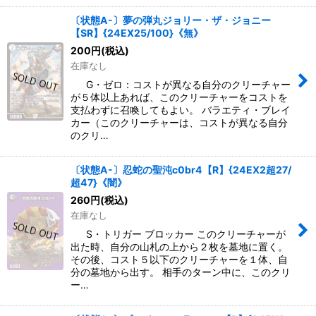
〔状態A-〕夢の弾丸ジョリー・ザ・ジョニー
【SR】{24EX25/100}《無》
200
円
(税込)
在庫なし
G・ゼロ：コストが異なる自分のクリーチャー
が５体以上あれば、このクリーチャーをコストを
支払わずに召喚してもよい。 バラエティ・ブレイ
カー（このクリーチャーは、コストが異なる自分
のクリ…
〔状態A-〕忍蛇の聖沌c0br4【R】{24EX2超27/
超47}《闇》
260
円
(税込)
在庫なし
S・トリガー ブロッカー このクリーチャーが
出た時、自分の山札の上から２枚を墓地に置く。
その後、コスト５以下のクリーチャーを１体、自
分の墓地から出す。 相手のターン中に、このクリ
ー…