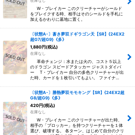
在庫なし
W・ブレイカー このクリーチャーがシールド
をブレイクする時、相手はそのシールドを手札に
加えるかわりに墓地に置く。
〔状態A-〕蒼き夢双ドギラゴン天【SR】{24EX2
超G7/超G9}《多》
1,880
円
(税込)
在庫なし
革命チェンジ：水または火の、コスト５以上
のドラゴン スピードアタッカー ジャストダイバ
ー T・ブレイカー 自分の多色クリーチャーが出
た時、カードを１枚引いてもよい。 ファイナ…
〔状態A-〕勝熱夢双モモキング【SR】{24EX2超
G8/超G9}《多》
420
円
(税込)
在庫なし
W・ブレイカー このクリーチャーが出た時、
相手の「ブロッカー」を持つクリーチャーを１体
選び、破壊する。 各ターン、はじめて自分のクリ