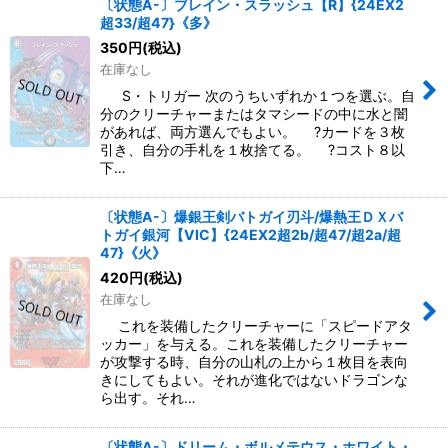
〔状態A-〕ブレイン・スラッシュ【R】{24EX2
超33/超47}《多》
350
円
(税込)
在庫なし
S・トリガー 次のうちいずれか１つを選ぶ。自
分のクリーチャーまたはタマシードの中に水と闇
があれば、両方選んでもよい。 ?カードを３枚
引き、自分の手札を１枚捨てる。 ?コスト８以
下…
〔状態A-〕爆銀王剣バトガイ刃斗/爆熱王ＤＸバ
トガイ銀河【VIC】{24EX2超2b/超47/超2a/超
47}《火》
420
円
(税込)
在庫なし
これを装備したクリーチャーに「スピードアタ
ッカー」を与える。これを装備したクリーチャー
が攻撃する時、自分の山札の上から１枚目を表向
きにしてもよい。それが進化ではないドラゴンな
ら出す。それ…
〔状態A-〕ドリーム・ボルメテウス・ホワイト・