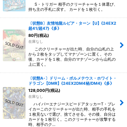
S・トリガー 相手のクリーチャーを１体選び、
持ち主の手札に戻す。 カードを１枚引く。
〔状態B〕友情地龍ルピア・ターン【U】{24EX2
超41/超47}《多》
80
円
(税込)
在庫なし
このクリーチャーが出た時、自分の山札の上
から２枚をタップしてマナゾーンに置く。その
後、カードを１枚、自分のマナゾーンから山札の
上に置く。
〔状態A-〕ドリーム・ボルメテウス・ホワイト・
ドラゴン【DMR】{24EX2DM4秘/DM4}《多》
128,000
円
(税込)
在庫なし
ハイパーエナジースピードアタッカーT・ブレ
イカーこのクリーチャーが出た時、相手の手札を
１枚見ないで選び、捨てさせる。その後、自分は
カードを１枚引く。このクリーチャーが攻撃する
時、相手のク…