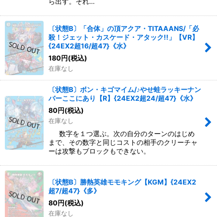
ら出す。それ…
〔状態B〕「合体」の頂アクア・TITAAANS/「必
殺！ジェット・カスケード・アタック!!」【VR】
{24EX2超16/超47}《水》
180
円
(税込)
在庫なし
〔状態B〕ボン・キゴマイム/♪やせ蛙ラッキーナン
バーここにあり【R】{24EX2超24/超47}《水》
80
円
(税込)
在庫なし
数字を１つ選ぶ。次の自分のターンのはじめ
まで、その数字と同じコストの相手のクリーチャ
ーは攻撃もブロックもできない。
〔状態B〕勝熱英雄モモキング【KGM】{24EX2
超7/超47}《多》
80
円
(税込)
在庫なし