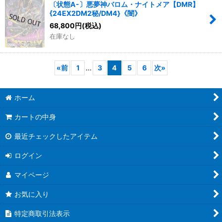
〔状態A-〕悪夢神バロム・ナイトメア【DMR】
{24EX2DM2秘/DM4}《闇》
68,800
円
(税込)
在庫なし
«
前
1
...
3
4
5
6
次
»
ホーム
カートの中身
最近チェックしたアイテム
ログイン
マイページ
お気に入り
特定商取引法表示