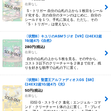
在庫なし
S・トリガー 自分の山札の上から１枚目をシール
ド化する。次の自分のターンのはじめに、自分の
シールドを１つ、手札に加える。ただし、その
「S・トリガー」は使えない。
〔状態B〕キユリのASMラジオ【VR】{24EX2超
19/超47}《自然》
280
円
(税込)
在庫なし
自分の山札の上から５枚を見る。その中から、
コスト３以下のクリーチャーを２体まで出す。残
りを好きな順序で山札の下に置く。
〔状態B〕聖霊王アルファディオスGS【SR】
{24EX2超10/超47}《光》
50
円
(税込)
在庫なし
{GS} G・ストライク 進化：エンジェル・コマ
ンド・クリーチャー１体の上に置く。 T・ブレイ