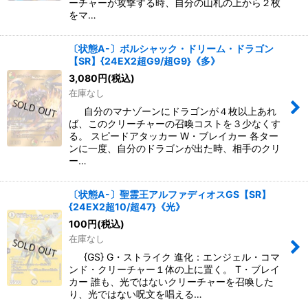
ーチャーが攻撃する時、自分の山札の上から２枚
をマ…
〔状態A-〕ボルシャック・ドリーム・ドラゴン
【SR】{24EX2超G9/超G9}《多》
3,080
円
(税込)
在庫なし
自分のマナゾーンにドラゴンが４枚以上あれ
ば、このクリーチャーの召喚コストを３少なくす
る。 スピードアタッカー W・ブレイカー 各ター
ンに一度、自分のドラゴンが出た時、相手のクリ
ー…
〔状態A-〕聖霊王アルファディオスGS【SR】
{24EX2超10/超47}《光》
100
円
(税込)
在庫なし
{GS} G・ストライク 進化：エンジェル・コマ
ンド・クリーチャー１体の上に置く。 T・ブレイ
カー 誰も、光ではないクリーチャーを召喚した
り、光ではない呪文を唱える…