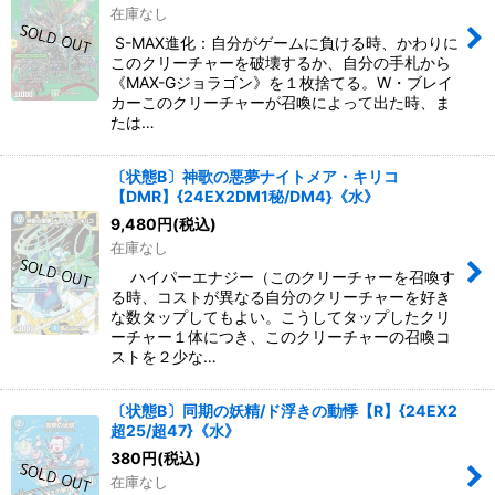
在庫なし
S-MAX進化：自分がゲームに負ける時、かわりに
このクリーチャーを破壊するか、自分の手札から
《MAX-Gジョラゴン》を１枚捨てる。W・ブレイ
カーこのクリーチャーが召喚によって出た時、ま
たは…
〔状態B〕神歌の悪夢ナイトメア・キリコ
【DMR】{24EX2DM1秘/DM4}《水》
9,480
円
(税込)
在庫なし
ハイパーエナジー（このクリーチャーを召喚す
る時、コストが異なる自分のクリーチャーを好き
な数タップしてもよい。こうしてタップしたクリ
ーチャー１体につき、このクリーチャーの召喚コ
ストを２少な…
〔状態B〕同期の妖精/ド浮きの動悸【R】{24EX2
超25/超47}《水》
380
円
(税込)
在庫なし