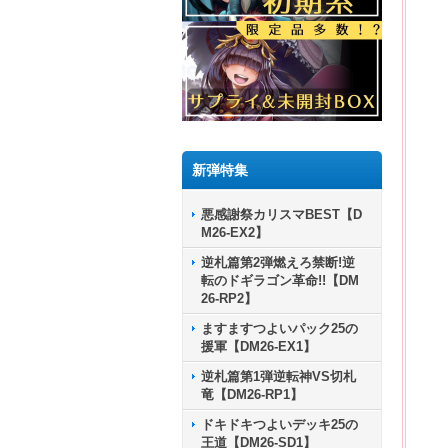
新弾特集
悪感謝祭カリスマBEST【D
M26-EX2】
逆札篇第2弾燃えろ禁断!逆
転のドギラゴン革命!!【DM
26-RP2】
ますますつよいパック25の
援軍【DM26-EX1】
逆札篇第1弾逆転神VS切札
竜【DM26-RP1】
ドキドキつよいデッキ25の
王道【DM26-SD1】