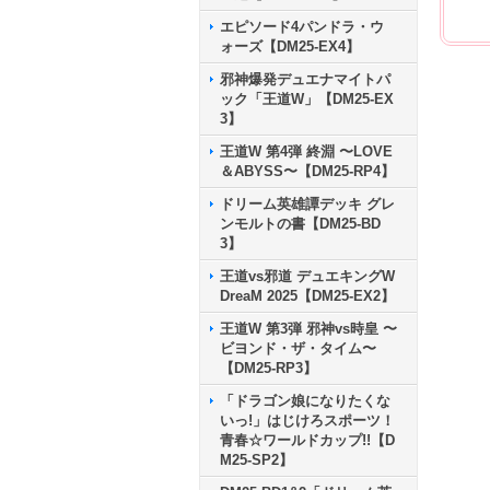
エピソード4パンドラ・ウ
ォーズ【DM25-EX4】
邪神爆発デュエナマイトパ
ック「王道W」【DM25-EX
3】
王道W 第4弾 終淵 〜LOVE
＆ABYSS〜【DM25-RP4】
ドリーム英雄譚デッキ グレ
ンモルトの書【DM25-BD
3】
王道vs邪道 デュエキングW
DreaM 2025【DM25-EX2】
王道W 第3弾 邪神vs時皇 〜
ビヨンド・ザ・タイム〜
【DM25-RP3】
「ドラゴン娘になりたくな
いっ!」はじけろスポーツ！
青春☆ワールドカップ!!【D
M25-SP2】