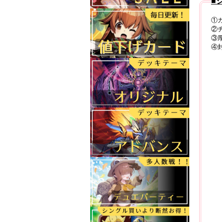
■
①
②
③
④