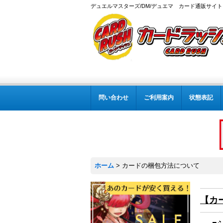
デュエルマスターズ/DM/デュエマ カード通販サイト
問い合わせ
ご利用案内
状態表記
ホーム
>
カードの梱包方法について
【カ