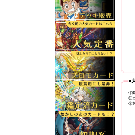
■
①
②
③