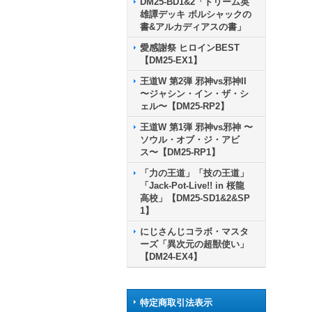
DM25-BD1&2「ドリーム英
雄譚デッキ ボルシャックの
書&アルカディアスの書」
愛感謝祭 ヒロインBEST
【DM25-EX1】
王道W 第2弾 邪神vs邪神II
〜ジャシン・イン・ザ・シ
ェル〜【DM25-RP2】
王道W 第1弾 邪神vs邪神 〜
ソウル・オブ・ジ・アビ
ス〜【DM25-RP1】
「力の王道」「技の王道」
「Jack-Pot-Live!! in 桜龍
高校」【DM25-SD1&2&SP
1】
にじさんじコラボ・マスタ
ーズ「異次元の超獣使い」
【DM24-EX4】
特定商取引法表示