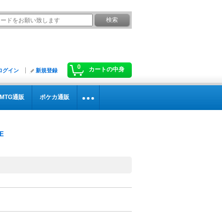
0
カートの中身
ログイン
新規登録
MTG通販
ポケカ通販