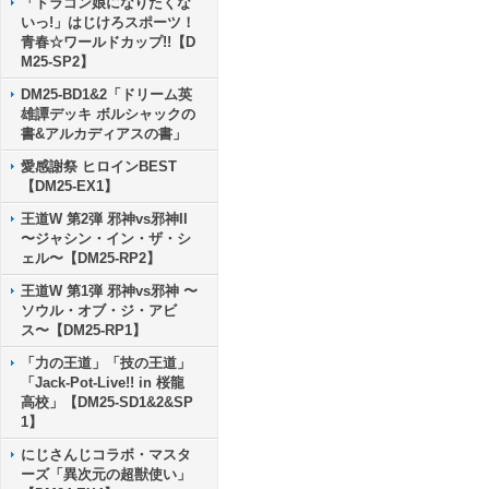
「ドラゴン娘になりたくな
いっ!」はじけろスポーツ！
青春☆ワールドカップ!!【D
M25-SP2】
DM25-BD1&2「ドリーム英
雄譚デッキ ボルシャックの
書&アルカディアスの書」
愛感謝祭 ヒロインBEST
【DM25-EX1】
王道W 第2弾 邪神vs邪神II
〜ジャシン・イン・ザ・シ
ェル〜【DM25-RP2】
王道W 第1弾 邪神vs邪神 〜
ソウル・オブ・ジ・アビ
ス〜【DM25-RP1】
「力の王道」「技の王道」
「Jack-Pot-Live!! in 桜龍
高校」【DM25-SD1&2&SP
1】
にじさんじコラボ・マスタ
ーズ「異次元の超獣使い」