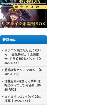
新弾特集
ドラゴン娘になりたくない
っ！ 文化祭だョ！全員集
合!!ドラ娘100％パック【D
M26-EX3】
悪感謝祭カリスマBEST【D
M26-EX2】
逆札篇第2弾燃えろ禁断!逆
転のドギラゴン革命!!【DM
26-RP2】
ますますつよいパック25の
援軍【DM26-EX1】