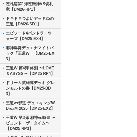
逆札篇第1弾逆転神VS切札
竜【DM26-RP1】
ドキドキつよいデッキ25の
王道【DM26-SD1】
エピソード4パンドラ・ウ
ォーズ【DM25-EX4】
邪神爆発デュエナマイトパ
ック「王道W」【DM25-EX
3】
王道W 第4弾 終淵 〜LOVE
＆ABYSS〜【DM25-RP4】
ドリーム英雄譚デッキ グレ
ンモルトの書【DM25-BD
3】
王道vs邪道 デュエキングW
DreaM 2025【DM25-EX2】
王道W 第3弾 邪神vs時皇 〜
ビヨンド・ザ・タイム〜
【DM25-RP3】