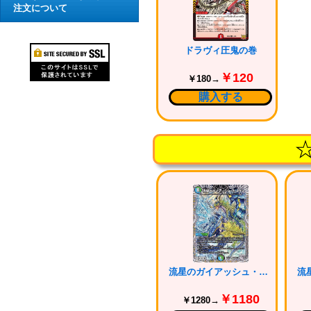
注文について
ドラヴィ圧鬼の巻
￥120
￥180→
購入する
流星のガイアッシュ・カイザー
￥1180
￥1280→