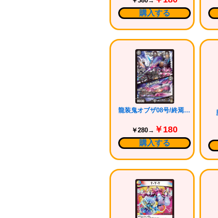
￥380→
購入する
龍装鬼オブザ08号/終焉の開闢
￥180
￥280→
購入する