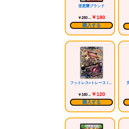
逆悪襲ブランド
￥180
￥280→
購入する
フットレス=トレース /「力が欲しいか？」
￥120
￥180→
購入する