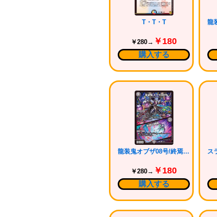
T・T・T
￥180
￥280→
購入する
龍装鬼オブザ08号/終焉の開闢
￥180
￥280→
購入する