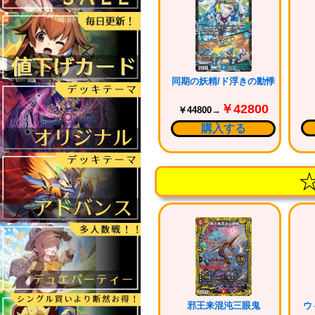
同期の妖精/ド浮きの動悸
￥42800
￥44800→
購入する
邪王来混沌三眼鬼
ウ