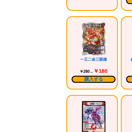
一王二命三眼槍
￥180
￥280→
購入する