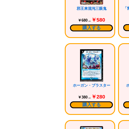
邪王来混沌三眼鬼
￥580
￥680→
購入する
ホーガン・ブラスター
￥280
￥380→
購入する