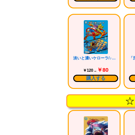
淡いと濃いケローラ/♪やせガエル負けるなケローラスパイラル
￥80
￥120→
購入する
☆