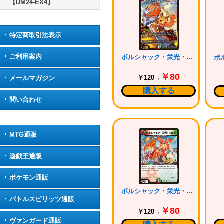
【DM24-EX4】
特定商取引法表示
ご利用案内
ボルシャック・栄光・ルピア
￥80
￥120→
メールマガジン
購入する
問い合わせ
MTG通販
遊戯王通販
ポケモン通販
ボルシャック・栄光・ルピア
バトルスピリッツ通販
￥80
￥120→
ヴァンガード通販