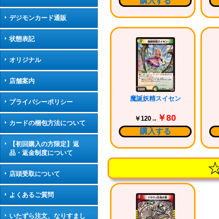
購入する
デジモンカード通販
状態表記
オリジナル
店舗案内
魔誕妖精スイセン
プライバシーポリシー
￥80
￥120→
カードの梱包方法について
購入する
【初回購入の方限定】返
品・返金制度について
店頭受取について
よくあるご質問
いたずら注文、なりすまし