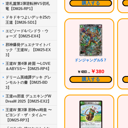
購入する
逆札篇第1弾逆転神VS切札
竜【DM26-RP1】
ドキドキつよいデッキ25の
王道【DM26-SD1】
エピソード4パンドラ・ウ
ォーズ【DM25-EX4】
邪神爆発デュエナマイトパ
ック「王道W」【DM25-EX
3】
ドンジャングルS７
王道W 第4弾 終淵 〜LOVE
＆ABYSS〜【DM25-RP4】
￥380
￥480→
ドリーム英雄譚デッキ グレ
購入する
ンモルトの書【DM25-BD
3】
王道vs邪道 デュエキングW
DreaM 2025【DM25-EX2】
王道W 第3弾 邪神vs時皇 〜
ビヨンド・ザ・タイム〜
【DM25-RP3】