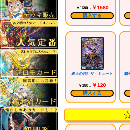
￥1580
￥1680→
購入する
終止の時計ザ・ミュート
￥120
￥180→
購入する