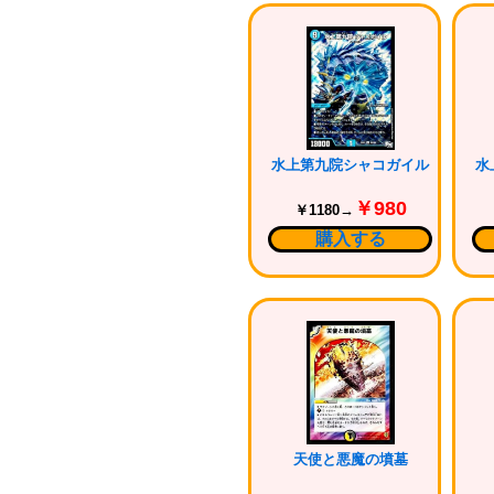
水上第九院シャコガイル
水
￥980
￥1180→
購入する
天使と悪魔の墳墓