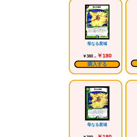
母なる星域
￥180
￥380→
購入する
母なる星域
￥180