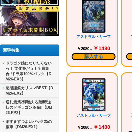
アストラル・リーフ
￥1480
￥2080→
新弾特集
購入する
ドラゴン娘になりたくない
っ！ 文化祭だョ！全員集
合!!ドラ娘100％パック【D
M26-EX3】
悪感謝祭カリスマBEST【D
M26-EX2】
逆札篇第2弾燃えろ禁断!逆
転のドギラゴン革命!!【DM
26-RP2】
アストラル・リーフ
ますますつよいパック25の
￥1480
援軍【DM26-EX1】
￥2080→