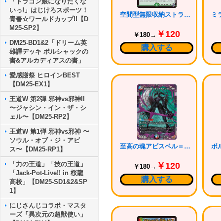
「ドラゴン娘になりたくな
いっ!」はじけろスポーツ！
空間型無限収納ストラトバッグ
青春☆ワールドカップ!!【D
M25-SP2】
￥120
￥180→
DM25-BD1&2「ドリーム英
購入する
雄譚デッキ ボルシャックの
書&アルカディアスの書」
愛感謝祭 ヒロインBEST
【DM25-EX1】
王道W 第2弾 邪神vs邪神II
〜ジャシン・イン・ザ・シ
ェル〜【DM25-RP2】
王道W 第1弾 邪神vs邪神 〜
ソウル・オブ・ジ・アビ
至高の魂アビスベル＝ジャシン帝
ス〜【DM25-RP1】
「力の王道」「技の王道」
￥120
￥180→
「Jack-Pot-Live!! in 桜龍
購入する
高校」【DM25-SD1&2&SP
1】
にじさんじコラボ・マスタ
ーズ「異次元の超獣使い」