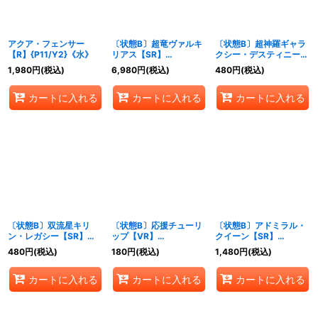
アクア・フェンサー
〔状態B〕超竜ヴァルキ
〔状態B〕超神羅ギャラ
【R】{P11/Y2}《水》
リアス【SR】
クシー・デスティニー
{DM16S4/S5}《火》
【VR】
1,980
円
(税込)
6,980
円
(税込)
480
円
(税込)
{DM355/55/Y8}《自
然》
カートに入れる
カートに入れる
カートに入れる
〔状態B〕双流星キリ
〔状態B〕応援チューリ
〔状態B〕アドミラル・
ン・レガシー【SR】
ップ【VR】
クイーン【SR】
{DMX22-b56/???}
{DM045/55}《自然》
{DM15S2/S5}《水》
480
円
(税込)
180
円
(税込)
1,480
円
(税込)
《多》
カートに入れる
カートに入れる
カートに入れる