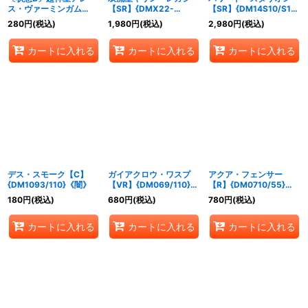
ス・ヴァーミンガム
【SR】{DMX22-
【SR】{DM14S10/S10}
【SR】
b56/???}《多》
《自然》
280
円
(税込)
1,980
円
(税込)
2,980
円
(税込)
{DMC5521/84/Y8}
《火》
カートに入れる
カートに入れる
カートに入れる
デス・スモーク【C】
ガイアクロウ・ワスプ
アクア・フェンサー
{DM1093/110}《闇》
【VR】{DM069/110}
【R】{DM0710/55}
《自然》
《水》
180
円
(税込)
680
円
(税込)
780
円
(税込)
カートに入れる
カートに入れる
カートに入れる