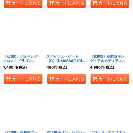
カートに入れる
カートに入れる
カートに入れる
〔状態C〕ボルベルグ・
スパイラル・ゲート
〔状態B〕聖鎧亜キン
クロス・ドラゴン
【C】{DM0686/110}
グ・アルカディアス
【SR】{DM14S7/S10}
《水》
【SR】
1,480
円
(税込)
480
円
(税込)
4,980
円
(税込)
《火》
{DM26S3/S5/Y6}
《多》
カートに入れる
カートに入れる
カートに入れる
〔状態B〕超神星アレ
双流星キリン・レガシー
パワード・スタリオン