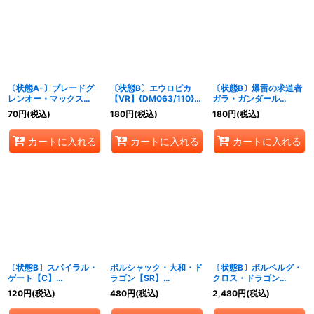
〔状態A-〕ブレードグ
〔状態B〕エウロピカ
〔状態B〕爆雷の求道者
レンオー・マックス
【VR】{DM063/110}
ガラ・ガンダール
【VR】{DMX1432/84}
《水》
【VR】{DM071/55}
70
円
(税込)
180
円
(税込)
180
円
(税込)
《火》
《光》
カートに入れる
カートに入れる
カートに入れる
〔状態B〕スパイラル・
ボルシャック・大和・ド
〔状態B〕ボルベルグ・
ゲート【C】
ラゴン【SR】
クロス・ドラゴン
{DM0686/110}《水》
{DMX22b74/???}
【SR】{DM14S7/S10}
120
円
(税込)
480
円
(税込)
2,480
円
(税込)
《火》
《火》