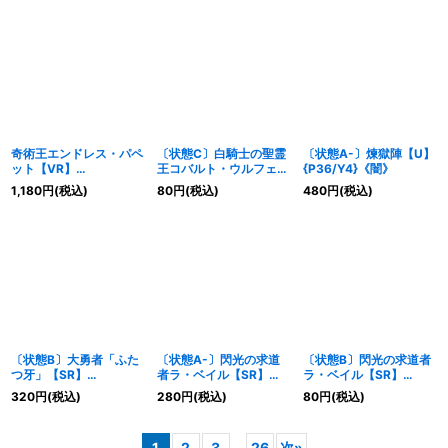
奇術王エンドレス・パペ
〔状態C〕白騎士の聖霊
〔状態A-〕煉獄陣【U】
ット【VR】
王コバルト・ウルフェリ
{P36/Y4}《闇》
{DMC4211/90/Y6}
オン【SR】
1,180
円
(税込)
80
円
(税込)
480
円
(税込)
《闇》
{DM35S1/S5}《光》
〔状態B〕大勇者「ふた
〔状態A-〕閃光の求道
〔状態B〕閃光の求道者
つ牙」【SR】
者ラ・ベイル【SR】
ラ・ベイル【SR】
{(2006)DMC27S5/S5}
{DM18S2/S10}《光》
{DM18S2/S10}《光》
320
円
(税込)
280
円
(税込)
80
円
(税込)
《自然》
1
2
3
...
26
次
»