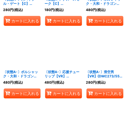
ル・ゲート【C】
ーク【C】
ク・大和・ドラゴン
{DM0686/110}《水》
{DM1093/110}《闇》
【SR】{DMX2110/70}
280
円
(税込)
180
円
(税込)
480
円
(税込)
《火》
カートに入れる
カートに入れる
カートに入れる
〔状態A-〕ボルシャッ
〔状態A-〕応援チュー
〔状態A-〕滑空男
ク・大和・ドラゴン
リップ【VR】
【VR】{DMC273/55}
【SR】
{DM045/55}《自然》
《闇》
480
円
(税込)
480
円
(税込)
280
円
(税込)
{DMX22b74/???}
《火》
カートに入れる
カートに入れる
カートに入れる