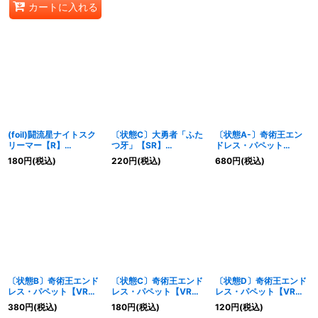
カートに入れる
(foil)闘流星ナイトスク
〔状態C〕大勇者「ふた
〔状態A-〕奇術王エン
リーマー【R】
つ牙」【SR】
ドレス・パペット
{DM2438/110/Y6}
{(2006)DMC27S5/S5}
【VR】
180
円
(税込)
220
円
(税込)
680
円
(税込)
《多》
《自然》
{DMC4211/90/Y6}
《闇》
〔状態B〕奇術王エンド
〔状態C〕奇術王エンド
〔状態D〕奇術王エンド
レス・パペット【VR】
レス・パペット【VR】
レス・パペット【VR】
{DMC4211/90/Y6}
{DMC4211/90/Y6}
{DMC4211/90/Y6}
380
円
(税込)
180
円
(税込)
120
円
(税込)
《闇》
《闇》
《闇》