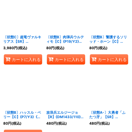
〔状態C〕超竜ヴァルキ
〔状態B〕肉弾兵ウルテ
〔状態B〕警護するソリ
リアス【SR】
ィモ【C】{P19/Y2}
ッド・ホーン【C】
{DM16S4/S5}《火》
《火》
{P26/Y2}《自然》
3,980
円
(税込)
80
円
(税込)
80
円
(税込)
カートに入れる
カートに入れる
カートに入れる
〔状態B〕ハッスル・ベ
放浪兵エルジージョ
〔状態A-〕大勇者「ふ
リー【C】{P7/Y3}《自
【R】{DM1433/110}
たつ牙」【SR】
然》
《火》
{(2006)DMC27S5/S5}
80
円
(税込)
480
円
(税込)
480
円
(税込)
《自然》