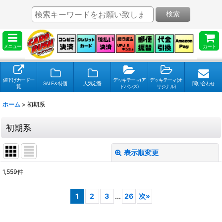
検索
メニュー
カート
値下げカード一
デッキテーマ(ア
デッキテーマ(オ
SALE＆特価
人気定番
問い合わせ
覧
ドバンス)
リジナル)
ホーム
>
初期系
初期系
表示順変更
閉じる
1,559
件
表示数
:
1
2
3
...
26
次
»
並び順
: