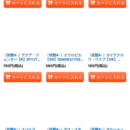
カートに入れる
カートに入れる
カートに入れる
〔状態A-〕アクア・フ
〔状態A-〕エウロピカ
〔状態A-〕ガイアクロ
ェンサー【R】{P11/Y2}
【VR】{DM063/110}
ウ・ワスプ【VR】
《水》
《水》
{DM069/110}《自然》
780
円
(税込)
380
円
(税込)
180
円
(税込)
カートに入れる
カートに入れる
カートに入れる
〔状態A-〕スパイラ
〔状態A-〕デス・スモ
〔状態A-〕ボルシャッ