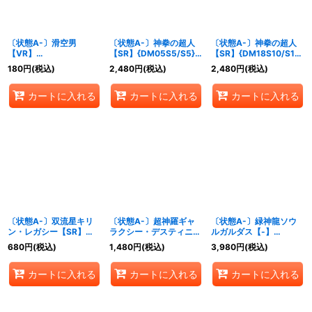
〔状態A-〕滑空男
〔状態A-〕神拳の超人
〔状態A-〕神拳の超人
【VR】
【SR】{DM05S5/S5}
【SR】{DM18S10/S10}
{DMX12b53/???
《自然》
《自然》
180
円
(税込)
2,480
円
(税込)
2,480
円
(税込)
(H.C.)}《闇》
カートに入れる
カートに入れる
カートに入れる
〔状態A-〕双流星キリ
〔状態A-〕超神羅ギャ
〔状態A-〕緑神龍ソウ
ン・レガシー【SR】
ラクシー・デスティニー
ルガルダス【-】
{DMX22-b56/???}
【VR】
{P32/Y3}《自然》
680
円
(税込)
1,480
円
(税込)
3,980
円
(税込)
《多》
{DM355/55/Y8}《自
然》
カートに入れる
カートに入れる
カートに入れる