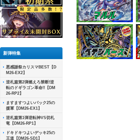
新弾特集
悪感謝祭カリスマBEST【D
M26-EX2】
逆札篇第2弾燃えろ禁断!逆
転のドギラゴン革命!!【DM
26-RP2】
ますますつよいパック25の
援軍【DM26-EX1】
逆札篇第1弾逆転神VS切札
竜【DM26-RP1】
ドキドキつよいデッキ25の
王道【DM26-SD1】