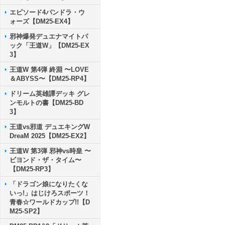
エピソード4パンドラ・ウ
ォーズ【DM25-EX4】
邪神爆発デュエナマイトパ
ック「王道W」【DM25-EX
3】
王道W 第4弾 終淵 〜LOVE
＆ABYSS〜【DM25-RP4】
ドリーム英雄譚デッキ グレ
ンモルトの書【DM25-BD
3】
王道vs邪道 デュエキングW
DreaM 2025【DM25-EX2】
王道W 第3弾 邪神vs時皇 〜
ビヨンド・ザ・タイム〜
【DM25-RP3】
「ドラゴン娘になりたくな
いっ!」はじけろスポーツ！
青春☆ワールドカップ!!【D
M25-SP2】