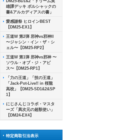
DM25-BD1&2「ドリーム英
雄譚デッキ ボルシャックの
書&アルカディアスの書」
愛感謝祭 ヒロインBEST
【DM25-EX1】
王道W 第2弾 邪神vs邪神II
〜ジャシン・イン・ザ・シ
ェル〜【DM25-RP2】
王道W 第1弾 邪神vs邪神 〜
ソウル・オブ・ジ・アビ
ス〜【DM25-RP1】
「力の王道」「技の王道」
「Jack-Pot-Live!! in 桜龍
高校」【DM25-SD1&2&SP
1】
にじさんじコラボ・マスタ
ーズ「異次元の超獣使い」
【DM24-EX4】
特定商取引法表示