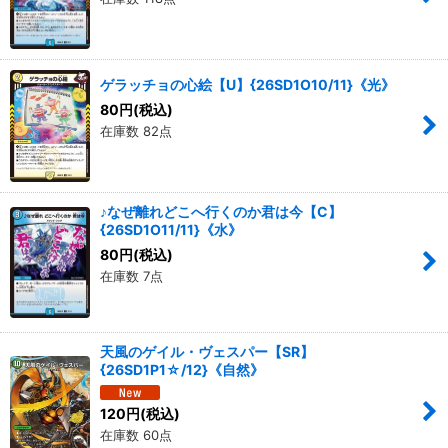
ゲラッチョの心絵【U】{26SD1O10/11}《光》
80
円
(税込)
在庫数 82点
♪なぜ離れどこへ行くのか君は今【C】
{26SD1O11/11}《水》
80
円
(税込)
在庫数 7点
天風のゲイル・ヴェスパー【SR】
{26SD1P1☆/12}《自然》
120
円
(税込)
在庫数 60点