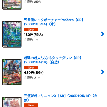
在庫数 85点
五番龍レイクポーチャーParZero【SR】
{26SD1Q3/14}《水》
180
円
(税込)
在庫数 1点
超球の超人/父なるタッチダウン【SR】
{26SD1Q4/14}《自然》
480
円
(税込)
在庫数 21点
完璧妖精マリニャンX【SR】{26SD1Q5/14}《自
然》