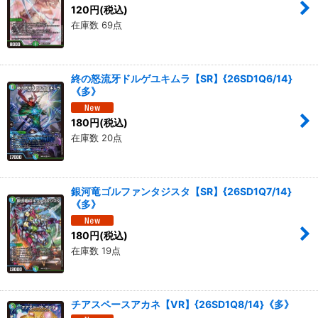
120
円
(税込)
在庫数 69点
終の怒流牙ドルゲユキムラ【SR】{26SD1Q6/14}
《多》
180
円
(税込)
在庫数 20点
銀河竜ゴルファンタジスタ【SR】{26SD1Q7/14}
《多》
180
円
(税込)
在庫数 19点
チアスペースアカネ【VR】{26SD1Q8/14}《多》