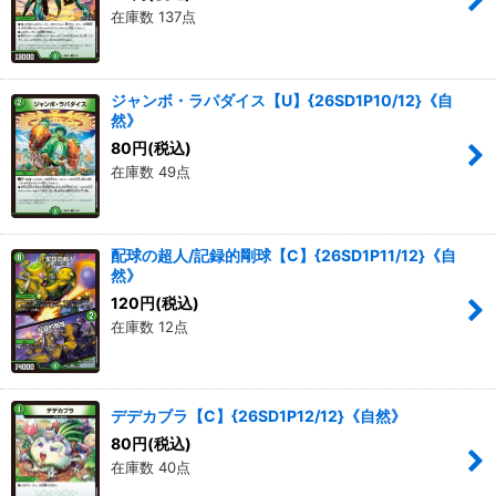
在庫数 137点
ジャンボ・ラパダイス【U】{26SD1P10/12}《自
然》
80
円
(税込)
在庫数 49点
配球の超人/記録的剛球【C】{26SD1P11/12}《自
然》
120
円
(税込)
在庫数 12点
デデカブラ【C】{26SD1P12/12}《自然》
80
円
(税込)
在庫数 40点