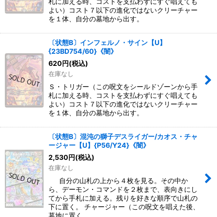
札に加える時、コストを支払わずにすぐ唱えても
よい）コスト７以下の進化ではないクリーチャー
を１体、自分の墓地から出す。
〔状態B〕インフェルノ・サイン【U】
{23BD754/60}《闇》
620
円
(税込)
在庫なし
Ｓ・トリガー（この呪文をシールドゾーンから手
札に加える時、コストを支払わずにすぐ唱えても
よい）コスト７以下の進化ではないクリーチャー
を１体、自分の墓地から出す。
〔状態B〕混沌の獅子デスライガー/カオス・チャ
ージャー【U】{P56/Y24}《闇》
2,530
円
(税込)
在庫なし
自分の山札の上から４枚を見る。その中か
ら、デーモン・コマンドを２枚まで、表向きにし
てから手札に加える。残りを好きな順序で山札の
下に置く。 チャージャー（この呪文を唱えた後、
墓地に置く…