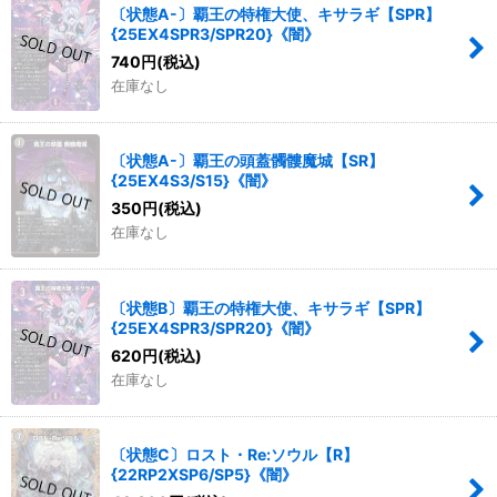
〔状態A-〕覇王の特権大使、キサラギ【SPR】
絞り込む
{25EX4SPR3/SPR20}《闇》
740
円
(税込)
在庫なし
〔状態A-〕覇王の頭蓋髑髏魔城【SR】
{25EX4S3/S15}《闇》
350
円
(税込)
在庫なし
〔状態B〕覇王の特権大使、キサラギ【SPR】
{25EX4SPR3/SPR20}《闇》
620
円
(税込)
在庫なし
〔状態C〕ロスト・Re:ソウル【R】
{22RP2XSP6/SP5}《闇》