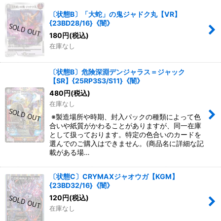
〔状態B〕「大蛇」の鬼ジャドク丸【VR】
{23BD28/16}《闇》
180
円
(税込)
在庫なし
〔状態B〕危険深淵デンジャラス＝ジャック
【SR】{25RP3S3/S11}《闇》
480
円
(税込)
在庫なし
※製造場所や時期、封入パックの種類によって色
合いや紙質がかわることがありますが、同一在庫
として扱っております。特定の色合いのカードを
選んでのご購入はできません。(商品名に詳細な記
載がある場…
〔状態C〕CRYMAXジャオウガ【KGM】
{23BD32/16}《闇》
120
円
(税込)
在庫なし