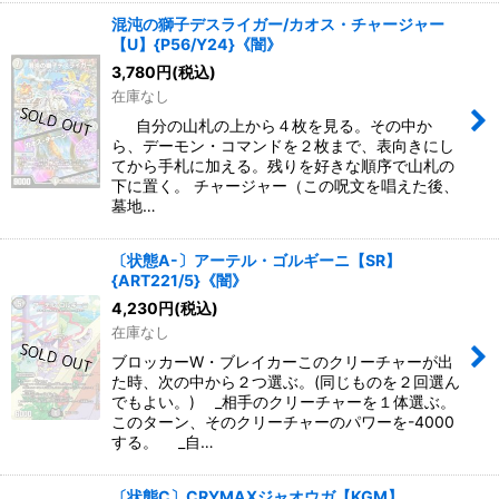
混沌の獅子デスライガー/カオス・チャージャー
【U】{P56/Y24}《闇》
3,780
円
(税込)
在庫なし
自分の山札の上から４枚を見る。その中か
ら、デーモン・コマンドを２枚まで、表向きにし
てから手札に加える。残りを好きな順序で山札の
下に置く。 チャージャー（この呪文を唱えた後、
墓地…
〔状態A-〕アーテル・ゴルギーニ【SR】
{ART221/5}《闇》
4,230
円
(税込)
在庫なし
ブロッカーW・ブレイカーこのクリーチャーが出
た時、次の中から２つ選ぶ。(同じものを２回選ん
でもよい。) _相手のクリーチャーを１体選ぶ。
このターン、そのクリーチャーのパワーを-4000
する。 _自…
〔状態C〕CRYMAXジャオウガ【KGM】