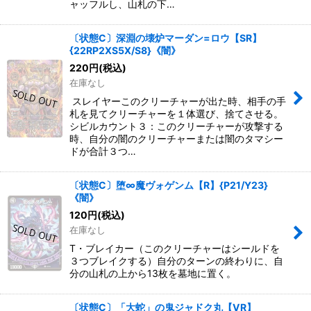
ャッフルし、山札の下…
〔状態C〕深淵の壊炉マーダン=ロウ【SR】
{22RP2XS5X/S8}《闇》
220
円
(税込)
在庫なし
スレイヤーこのクリーチャーが出た時、相手の手
札を見てクリーチャーを１体選び、捨てさせる。
シビルカウント３：このクリーチャーが攻撃する
時、自分の闇のクリーチャーまたは闇のタマシー
ドが合計３つ…
〔状態C〕堕∞魔ヴォゲンム【R】{P21/Y23}
《闇》
120
円
(税込)
在庫なし
T・ブレイカー（このクリーチャーはシールドを
３つブレイクする）自分のターンの終わりに、自
分の山札の上から13枚を墓地に置く。
〔状態C〕「大蛇」の鬼ジャドク丸【VR】