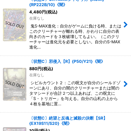
{RP222B/10}《闇》
4,480
円
(税込)
在庫なし
鬼S-MAX進化：自分がゲームに負ける時、または
このクリーチャーが離れる時、かわりに自分の表
向きのカードを３枚破壊してもよい。（このクリ
ーチャーは進化元を必要としない。自分のS-MAX
進化…
〔状態C〕邪侵入【R】{P50/Y21}《闇》
880
円
(税込)
在庫なし
シビルカウント２：この呪文が自分のシールドゾ
ーンにあり、自分の闇のクリーチャーまたは闇の
タマシードが合計２つ以上あれば、この呪文に
「S・トリガー」を与える。自分の山札の上から
４枚を墓地に置…
〔状態C〕絶望と反魂と滅殺の決断【SR】
{EX19S11/S20}《闇》
10
円
(税込)