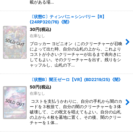
載がある場…
〔状態C〕ティンパニ＝シンバリー【R】
{24RP320/76}《闇》
30
円
(税込)
在庫なし
ブロッカー ヨビニオン（このクリーチャーが召喚
によって出た時、自分の山札の上から、これより
コストが小さいクリーチャーが出るまで表向きに
してもよい。そのクリーチャーを出す。残りをシ
ャッフルし、山札の下…
〔状態B〕闇王ゼーロ【VR】{BD2219/25}《闇》
50
円
(税込)
在庫なし
コストを支払うかわりに、自分の手札から闇のカ
ードを３枚捨て、自分の闇のクリーチャーを３体
破壊して、この呪文を唱えてもよい。自分の山札
の上から４枚を墓地に置く。その後、闇のクリー
チャーを１体…