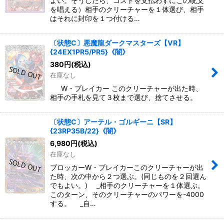
よい。そうしたら、コストを支払わずにこの呪文
を唱える）相手のクリーチャーを１体選び、相手
はそれに封印を１つ付ける…
〔状態C〕悪魔龍ダークマスターズ【VR】
{24EX1PR5/PR5}《闇》
380
円
(税込)
在庫なし
W・ブレイカー このクリーチャーが出た時、
相手の手札を見て３枚まで選び、捨てさせる。
〔状態C〕アーテル・ゴルギーニ【SR】
{23RP35B/22}《闇》
6,980
円
(税込)
在庫なし
ブロッカーW・ブレイカーこのクリーチャーが出
た時、次の中から２つ選ぶ。(同じものを２回選ん
でもよい。) _相手のクリーチャーを１体選ぶ。
このターン、そのクリーチャーのパワーを-4000
する。 _自…