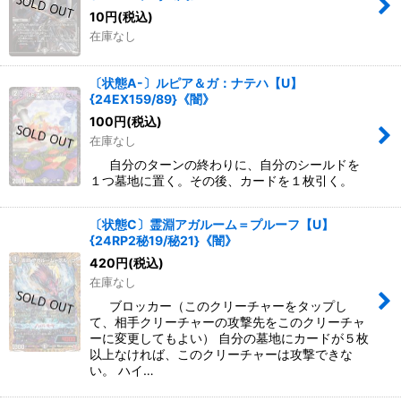
10
円
(税込)
在庫なし
〔状態A-〕ルピア＆ガ：ナテハ【U】
{24EX159/89}《闇》
100
円
(税込)
在庫なし
自分のターンの終わりに、自分のシールドを
１つ墓地に置く。その後、カードを１枚引く。
〔状態C〕霊淵アガルーム＝プルーフ【U】
{24RP2秘19/秘21}《闇》
420
円
(税込)
在庫なし
ブロッカー（このクリーチャーをタップし
て、相手クリーチャーの攻撃先をこのクリーチャ
ーに変更してもよい） 自分の墓地にカードが５枚
以上なければ、このクリーチャーは攻撃できな
い。 ハイ…