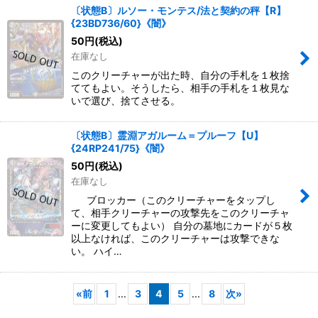
〔状態B〕ルソー・モンテス/法と契約の秤【R】
{23BD736/60}《闇》
50
円
(税込)
在庫なし
このクリーチャーが出た時、自分の手札を１枚捨
ててもよい。そうしたら、相手の手札を１枚見な
いで選び、捨てさせる。
〔状態B〕霊淵アガルーム＝プルーフ【U】
{24RP241/75}《闇》
50
円
(税込)
在庫なし
ブロッカー（このクリーチャーをタップし
て、相手クリーチャーの攻撃先をこのクリーチャ
ーに変更してもよい） 自分の墓地にカードが５枚
以上なければ、このクリーチャーは攻撃できな
い。 ハイ…
«
前
1
...
3
4
5
...
8
次
»