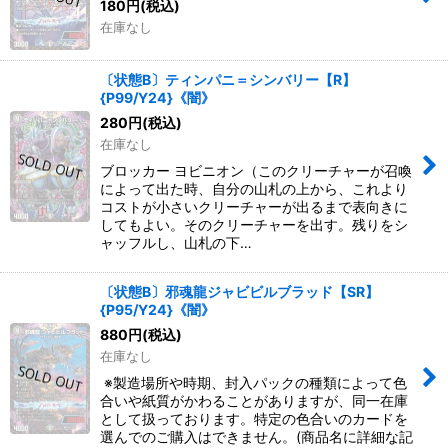
180
円
(税込)
在庫なし
〔状態B〕ティンパニ＝シンバリー【R】
{P99/Y24}《闇》
280
円
(税込)
在庫なし
ブロッカー ヨビニオン（このクリーチャーが召喚
によって出た時、自分の山札の上から、これより
コストが小さいクリーチャーが出るまで表向きに
してもよい。そのクリーチャーを出す。残りをシ
ャッフルし、山札の下…
〔状態B〕邪魂龍ジャビビルブラッド【SR】
{P95/Y24}《闇》
880
円
(税込)
在庫なし
※製造場所や時期、封入パックの種類によって色
合いや紙質がかわることがありますが、同一在庫
として扱っております。特定の色合いのカードを
選んでのご購入はできません。(商品名に詳細な記