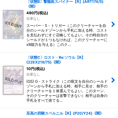
〔状態B〕撃髄医スパイナー【R】{ART174/5}
《闇》
480
円
(税込)
在庫なし
スーパー・S・トリガー（このクリーチャーを自
分のシールドゾーンから手札に加える時、コスト
を支払わずにすぐ召喚してもよい。その時自分の
シールドが１つもなければ、このクリーチャーに
xB能力を与える）このク…
〔状態C〕ロスト・Re:ソウル【R】
{22EX219/75}《闇》
10
円
(税込)
在庫なし
{GS} G・ストライク（この呪文を自分のシールド
ゾーンから手札に加える時、相手に見せ、相手の
クリーチャーを１体選んでもよい。このターン、
そのクリーチャーは攻撃できない）相手は自身の
手札をすべて捨てる…
至高の邪騎スベルニル【R】{P20/Y24}《闇》