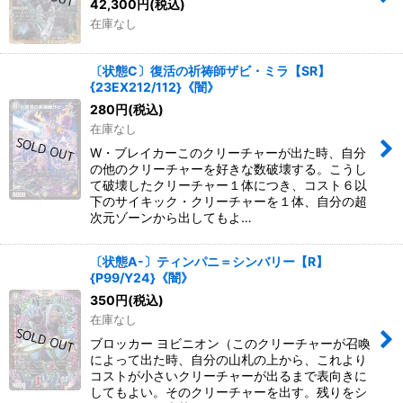
42,300
円
(税込)
在庫なし
〔状態C〕復活の祈祷師ザビ・ミラ【SR】
{23EX212/112}《闇》
280
円
(税込)
在庫なし
W・ブレイカーこのクリーチャーが出た時、自分
の他のクリーチャーを好きな数破壊する。こうし
て破壊したクリーチャー１体につき、コスト６以
下のサイキック・クリーチャーを１体、自分の超
次元ゾーンから出してもよ…
〔状態A-〕ティンパニ＝シンバリー【R】
{P99/Y24}《闇》
350
円
(税込)
在庫なし
ブロッカー ヨビニオン（このクリーチャーが召喚
によって出た時、自分の山札の上から、これより
コストが小さいクリーチャーが出るまで表向きに
してもよい。そのクリーチャーを出す。残りをシ