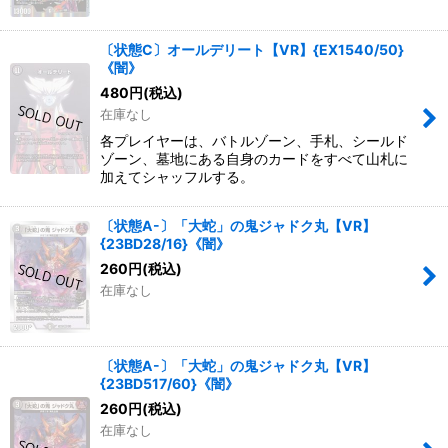
〔状態C〕オールデリート【VR】{EX1540/50}
《闇》
480
円
(税込)
在庫なし
各プレイヤーは、バトルゾーン、手札、シールド
ゾーン、墓地にある自身のカードをすべて山札に
加えてシャッフルする。
〔状態A-〕「大蛇」の鬼ジャドク丸【VR】
{23BD28/16}《闇》
260
円
(税込)
在庫なし
〔状態A-〕「大蛇」の鬼ジャドク丸【VR】
{23BD517/60}《闇》
260
円
(税込)
在庫なし