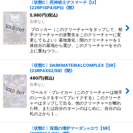
〔状態C〕死神術士デスマーチ【U】
{22RP1SP4/SP5}《闇》
5,980
円
(税込)
在庫なし
ブロッカー（このクリーチャーをタップして、相
手クリーチャーの攻撃先をこのクリーチャーに変
更してもよい）墓地進化：闇のクリーチャーを１
体自分の墓地から選び、このクリーチャーをその
上に重ねつつ…
〔状態C〕DARKMATERIALCOMPLEX【SR】
{23RP4XS2/S8}《闇》
480
円
(税込)
在庫なし
ワールド・ブレイカー（このクリーチャーは相手
のシールドをすべてブレイクする）このクリーチ
ャーはタップして出る。他のクリーチャーが離れ
た時、または自分のターンのはじめに、自分の山
札の上から１…
〔状態C〕深淵の壊炉マーダン=ロウ【SR】