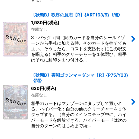
〔状態B〕秩序の意志【R】{ART163/5}《闇》
1,980
円
(税込)
在庫なし
S・バック：闇（闇のカードを自分のシールドゾ
ーンから手札に加える時、そのカードを捨てても
よい。そうしたら、コストを支払わずにこの呪文
を唱える）相手のクリーチャーを１体選び、相手
はそれに封印を１つ付ける…
〔状態B〕霊淵ゴツンマ＝ダンマ【R】{P75/Y23}
《闇》
620
円
(税込)
在庫なし
相手のカードはマナゾーンにタップして置かれ
る。ハイパー化：自分の他のクリーチャーを１体
タップする。（自分のメインステップ中に、ハイ
パーモードを解放できる。ハイパーモードは次の
自分のターンのはじめまで続…