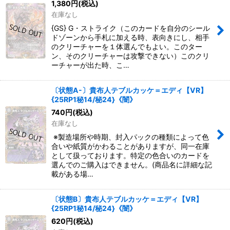
1,380
円
(税込)
在庫なし
{GS} G・ストライク（このカードを自分のシール
ドゾーンから手札に加える時、表向きにし、相手
のクリーチャーを１体選んでもよい。このター
ン、そのクリーチャーは攻撃できない）このクリ
ーチャーが出た時、こ…
〔状態A-〕貴布人テブルカッケ＝エディ【VR】
{25RP1秘14/秘24}《闇》
740
円
(税込)
在庫なし
※製造場所や時期、封入パックの種類によって色
合いや紙質がかわることがありますが、同一在庫
として扱っております。特定の色合いのカードを
選んでのご購入はできません。(商品名に詳細な記
載がある場…
〔状態B〕貴布人テブルカッケ＝エディ【VR】
{25RP1秘14/秘24}《闇》
620
円
(税込)