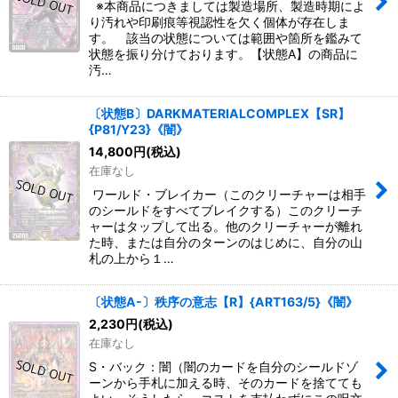
※本商品につきましては製造場所、製造時期によ
り汚れや印刷痕等視認性を欠く個体が存在しま
す。 該当の状態については範囲や箇所を鑑みて
状態を振り分けております。【状態A】の商品に
汚…
〔状態B〕DARKMATERIALCOMPLEX【SR】
{P81/Y23}《闇》
14,800
円
(税込)
在庫なし
ワールド・ブレイカー（このクリーチャーは相手
のシールドをすべてブレイクする）このクリーチ
ャーはタップして出る。他のクリーチャーが離れ
た時、または自分のターンのはじめに、自分の山
札の上から１…
〔状態A-〕秩序の意志【R】{ART163/5}《闇》
2,230
円
(税込)
在庫なし
S・バック：闇（闇のカードを自分のシールドゾ
ーンから手札に加える時、そのカードを捨てても