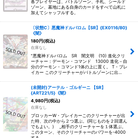
各プレイヤーは、バトルゾーン、手札、シールド
ゾーン、墓地にある自身のカードをすべて山札に
加えてシャッフルする。
〔状態C〕悪魔神ドルバロム【SR】{EX0116/80}
《闇》
180
円
(税込)
在庫なし
"悪魔神ドルバロム SR 闇文明 (10) 進化クリ
ーチャー：デーモン・コマンド 13000 進化－自
分のデーモン・コマンド1体の上に置く。 T・ブレ
イカー このクリーチャーがバトルゾーンに出…
(未開封)アーテル・ゴルギーニ 【SR】
{ART221/5}《闇》
4,980
円
(税込)
在庫なし
ブロッカーW・ブレイカーこのクリーチャーが出
た時、次の中から２つ選ぶ。(同じものを２回選ん
でもよい。) _相手のクリーチャーを１体選ぶ。
このターン、そのクリーチャーのパワーを-4000
する。 …