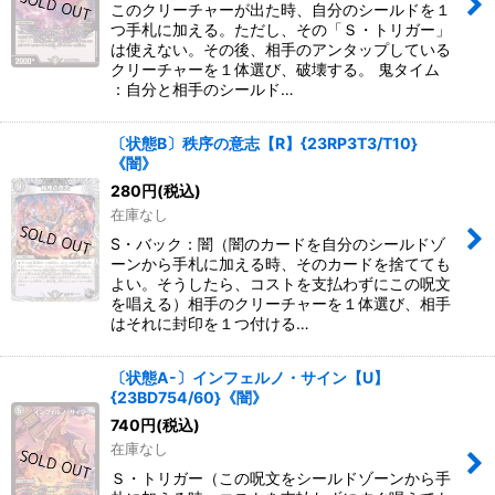
このクリーチャーが出た時、自分のシールドを１
つ手札に加える。ただし、その「Ｓ・トリガー」
は使えない。その後、相手のアンタップしている
クリーチャーを１体選び、破壊する。 鬼タイム
：自分と相手のシールド…
〔状態B〕秩序の意志【R】{23RP3T3/T10}
《闇》
280
円
(税込)
在庫なし
S・バック：闇（闇のカードを自分のシールドゾ
ーンから手札に加える時、そのカードを捨てても
よい。そうしたら、コストを支払わずにこの呪文
を唱える）相手のクリーチャーを１体選び、相手
はそれに封印を１つ付ける…
〔状態A-〕インフェルノ・サイン【U】
{23BD754/60}《闇》
740
円
(税込)
在庫なし
Ｓ・トリガー（この呪文をシールドゾーンから手