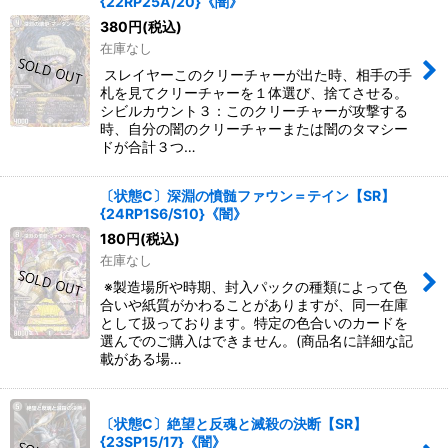
{22RP25A/20}《闇》
380
円
(税込)
在庫なし
スレイヤーこのクリーチャーが出た時、相手の手
札を見てクリーチャーを１体選び、捨てさせる。
シビルカウント３：このクリーチャーが攻撃する
時、自分の闇のクリーチャーまたは闇のタマシー
ドが合計３つ…
〔状態C〕深淵の憤髄ファウン＝テイン【SR】
{24RP1S6/S10}《闇》
180
円
(税込)
在庫なし
※製造場所や時期、封入パックの種類によって色
合いや紙質がかわることがありますが、同一在庫
として扱っております。特定の色合いのカードを
選んでのご購入はできません。(商品名に詳細な記
載がある場…
〔状態C〕絶望と反魂と滅殺の決断【SR】
{23SP15/17}《闇》