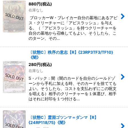
880
円
(税込)
在庫なし
ブロッカーW・ブレイカー自分の墓地にあるアビ
ス・クリーチャーに「アビスラッシュ」を与え
る。（「アビスラッシュ」を持つクリーチャーを
自分の墓地から召喚してもよい。そうしたら、こ
のターン、その…
〔状態C〕秩序の意志【R】{23RP3TF3/TF10}
《闇》
280
円
(税込)
在庫なし
S・バック：闇（闇のカードを自分のシールドゾ
ーンから手札に加える時、そのカードを捨てても
よい。そうしたら、コストを支払わずにこの呪文
を唱える）相手のクリーチャーを１体選び、相手
はそれに封印を１つ付ける…
〔状態C〕霊淵ゴツンマ＝ダンマ【R】
{24RP118/75}《闇》