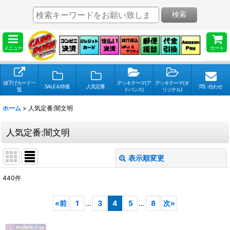
検索
メニュー
カート
値下げカード一
デッキテーマ(ア
デッキテーマ(オ
SALE＆特価
人気定番
問い合わせ
覧
ドバンス)
リジナル)
ホーム
>
人気定番:闇文明
人気定番:闇文明
表示順変更
閉じる
440
件
表示数
:
«
前
1
...
3
4
5
...
8
次
»
並び順
: