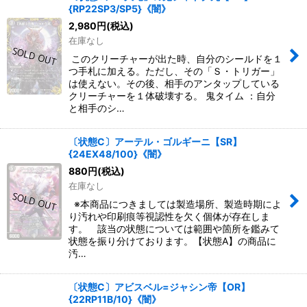
{RP22SP3/SP5}《闇》
2,980
円
(税込)
在庫なし
このクリーチャーが出た時、自分のシールドを１
つ手札に加える。ただし、その「Ｓ・トリガー」
は使えない。その後、相手のアンタップしている
クリーチャーを１体破壊する。 鬼タイム ：自分
と相手のシ…
〔状態C〕アーテル・ゴルギーニ【SR】
{24EX48/100}《闇》
880
円
(税込)
在庫なし
※本商品につきましては製造場所、製造時期によ
り汚れや印刷痕等視認性を欠く個体が存在しま
す。 該当の状態については範囲や箇所を鑑みて
状態を振り分けております。【状態A】の商品に
汚…
〔状態C〕アビスベル=ジャシン帝【OR】
{22RP11B/10}《闇》