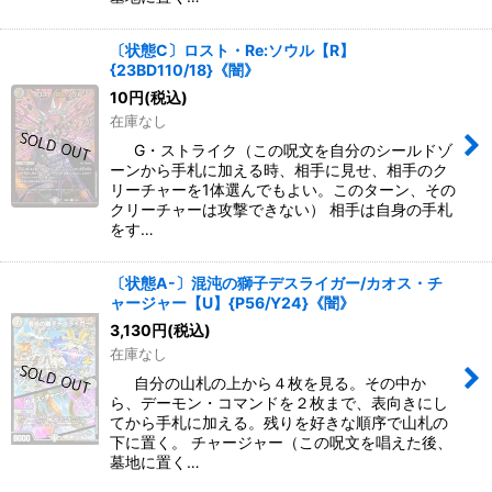
〔状態C〕ロスト・Re:ソウル【R】
{23BD110/18}《闇》
10
円
(税込)
在庫なし
G・ストライク（この呪文を自分のシールドゾ
ーンから手札に加える時、相手に見せ、相手のク
リーチャーを1体選んでもよい。このターン、その
クリーチャーは攻撃できない） 相手は自身の手札
をす…
〔状態A-〕混沌の獅子デスライガー/カオス・チ
ャージャー【U】{P56/Y24}《闇》
3,130
円
(税込)
在庫なし
自分の山札の上から４枚を見る。その中か
ら、デーモン・コマンドを２枚まで、表向きにし
てから手札に加える。残りを好きな順序で山札の
下に置く。 チャージャー（この呪文を唱えた後、
墓地に置く…