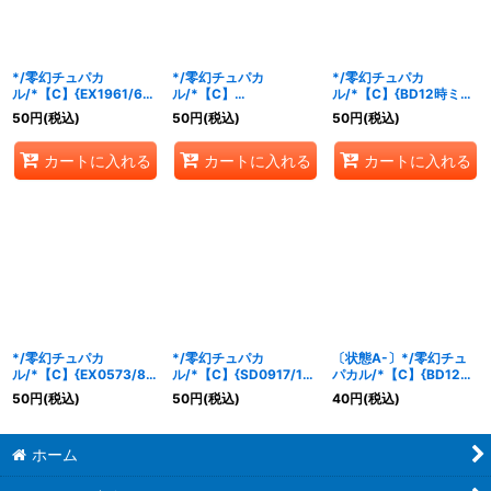
並び順
:
*/零幻チュパカ
*/零幻チュパカ
*/零幻チュパカ
ル/*【C】{EX1961/68}
ル/*【C】
ル/*【C】{BD12時ミラ
カテゴリ
:
《水》
{RP0977/102}《水》
ダ5/5}《水》
50
円
(税込)
50
円
(税込)
50
円
(税込)
カートに入れる
カートに入れる
カートに入れる
特集
:
絞り込む
*/零幻チュパカ
*/零幻チュパカ
〔状態A-〕*/零幻チュ
ル/*【C】{EX0573/87}
ル/*【C】{SD0917/19}
パカル/*【C】{BD12時
《水》
《水》
ミラダ5/5}《水》
50
円
(税込)
50
円
(税込)
40
円
(税込)
ホーム