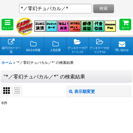
検索
メニュー
カート
値下げカード一
デッキテーマ(ア
デッキテーマ(オ
SALE＆特価
人気定番
問い合わせ
覧
ドバンス)
リジナル)
ホーム
>
"*／零幻チュパカル／*"
の
検索結果
"*／零幻チュパカル／*"
の
検索結果
表示順変更
閉じる
6
件
検索キーワードをお願い致します
:
表示数
: