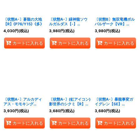
〔状態A-〕蒼龍の大地
〔状態A-〕緑神龍ソウ
〔状態B〕無双竜機ボル
【R】{P76/Y15}《多》
ルガルダス【-】
バルザーク【VR】
{P32/Y3}《自然》
{EX17W2/W20}《多》
4,030
円
(税込)
3,980
円
(税込)
3,980
円
(税込)
カートに入れる
カートに入れる
カートに入れる
〔状態A-〕アルカディ
〔状態A-〕(虹アイコン)
〔状態A-〕暴龍事変ガ
アス・モモキング
影世界のシクミ【R】
イグレン【SE】
【KGM】{RP181B/20}
{RP1622/95}《多》
{DMR14V2秘1/V2}
3,930
円
(税込)
3,680
円
(税込)
3,680
円
(税込)
《多》
《火》
カートに入れる
カートに入れる
カートに入れる