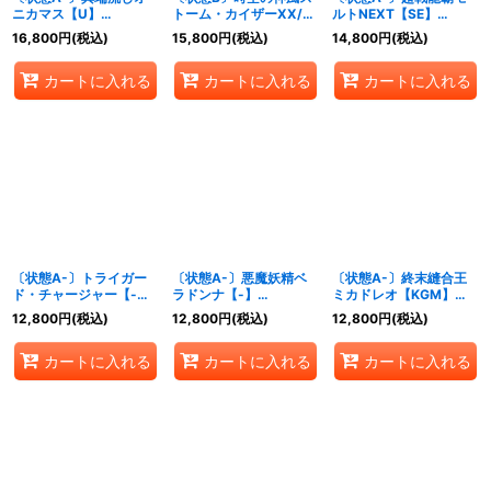
ニカマス【U】
トーム・カイザーXX/奇
ルトNEXT【SE】
{P39/Y17}《水》
跡の覚醒者ファイナル・
{DMR16極VV1秘
16,800
円
(税込)
15,800
円
(税込)
14,800
円
(税込)
ストームXXNEX【SE】
2/VV1}《火》
{DM38秘
カートに入れる
カートに入れる
カートに入れる
S3b/S5/S3a/S5}《超
次元》
〔状態A-〕トライガー
〔状態A-〕悪魔妖精ベ
〔状態A-〕終末縫合王
ド・チャージャー【-】
ラドンナ【-】
ミカドレオ【KGM】
{P12/Y18}《光》
{P82/Y18}《多》
{RP202S/20}《多》
12,800
円
(税込)
12,800
円
(税込)
12,800
円
(税込)
カートに入れる
カートに入れる
カートに入れる