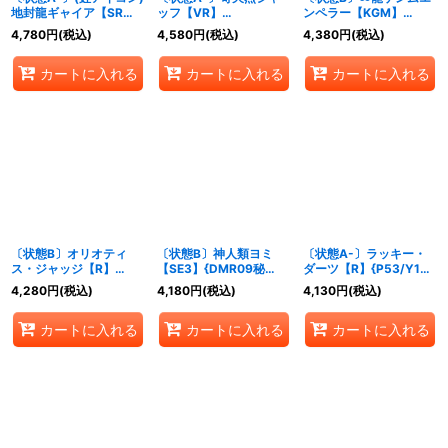
地封龍ギャイア【SR】
ッフ【VR】
ンペラー【KGM】
{RP16S5/S11}《自然》
{RP1818B/20}《水》
{EX14秘5/秘12}《多》
4,780
円
(税込)
4,580
円
(税込)
4,380
円
(税込)
カートに入れる
カートに入れる
カートに入れる
〔状態B〕オリオティ
〔状態B〕神人類ヨミ
〔状態A-〕ラッキー・
ス・ジャッジ【R】
【SE3】{DMR09秘
ダーツ【R】{P53/Y19}
{P18/Y16}《光》
V1c/秘V2}《無》
《光》
4,280
円
(税込)
4,180
円
(税込)
4,130
円
(税込)
カートに入れる
カートに入れる
カートに入れる