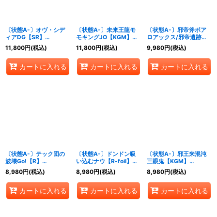
〔状態A-〕オヴ・シデ
〔状態A-〕未来王龍モ
〔状態A-〕邪帝斧ボア
ィアDG【SR】
モキングJO【KGM】
ロアックス/邪帝遺跡ボ
{P119/Y16}《無》
{RP201S/20}《多》
アロパゴス/我臥牙ヴェ
11,800
円
(税込)
11,800
円
(税込)
9,980
円
(税込)
ロキボアロス【-】{(3枚
セット)DMX22-
カートに入れる
カートに入れる
カートに入れる
b61a/???/62a???/63a
???}《超次元》
〔状態A-〕テック団の
〔状態A-〕ドンドン吸
〔状態A-〕邪王来混沌
波壊Go!【R】
い込むナウ【R-foil】
三眼鬼【KGM】
{P46/Y18}《多》
{P10/Y15}《水》
{RP212S/2}《火》
8,980
円
(税込)
8,980
円
(税込)
8,980
円
(税込)
カートに入れる
カートに入れる
カートに入れる