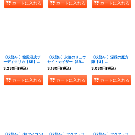
カートに入れる
カートに入れる
カートに入れる
〔状態A-〕龍風混成ザ
〔状態B〕永遠のリュウ
〔状態A-〕深緑の魔方
ーディクリカ【SR】
セイ・カイザー【SR】
陣【U】
{RP1710B/20}《多》
{DMR02S3/S5}《火》
{RP21SP5/SP5}《自
3,230
円
(税込)
3,180
円
(税込)
3,030
円
(税込)
然》
カートに入れる
カートに入れる
カートに入れる
〔状態A-〕(虹アイコン)
〔状態A-〕アクア・サ
〔状態A-〕アクア・サ