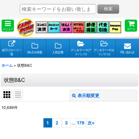
検索
メニュー
カート
値下げカード一
デッキテーマ(ア
デッキテーマ(オ
SALE＆特価
人気定番
問い合わせ
覧
ドバンス)
リジナル)
ホーム
>
状態B&C
状態B&C
表示順変更
閉じる
10,689
件
表示数
:
1
2
3
...
179
次
»
並び順
: