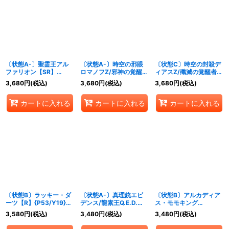
〔状態A-〕聖霊王アル
〔状態A-〕時空の邪眼
〔状態C〕時空の封殺デ
ファリオン【SR】
ロマノフZ/邪神の覚醒者
ィアスZ/殲滅の覚醒者デ
{P65/Y16}《多》
ロマノフ・Z・ウィザー
ィアボロスZ【SE】
3,680
円
(税込)
3,680
円
(税込)
3,680
円
(税込)
ド【SR】
{DM37秘
{DM38S2b/S5/S2a/S
S2b/S5/S2a/S5}《超
カートに入れる
カートに入れる
カートに入れる
5}《超次元》
次元》
〔状態B〕ラッキー・ダ
〔状態A-〕真理銃エビ
〔状態B〕アルカディア
ーツ【R】{P53/Y19}
デンス/龍素王Q.E.D.
ス・モモキング
《光》
【V】
【KGM】{RP181B/20}
3,580
円
(税込)
3,480
円
(税込)
3,480
円
(税込)
{DMR13V2b/V4/V2a/
《多》
V4}《超次元》