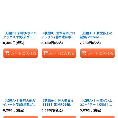
〔状態B〕邪帝斧ボアロ
〔状態B〕邪帝斧ボアロ
〔状態A-〕新世界王の
アックス/我臥牙ヴェロ
アックス/邪帝遺跡ボア
闘気/Volzeos-
キボアロス【-】
ロパゴス/我臥牙ヴェロ
Balamord【KGM】
8,480
円
(税込)
8,480
円
(税込)
7,280
円
(税込)
{DMX1816a/50/16b/5
キボアロス【-】{(3枚セ
{RP205S/20}《多》
0/16c/50}《超次元》
ット)DMX22-
カートに入れる
カートに入れる
カートに入れる
b61a/???/62a???/63a
???}《超次元》
〔状態A-〕銀河大剣ガ
〔状態A-〕神人類ヨミ
〔状態A-〕∞龍ゲンム
イハート/熱血星龍ガイ
【SE3】{DMR09秘
エンペラー【KGM】
ギンガ【SE3】
V1c/秘V2}《無》
{EX14秘5/秘12}《多》
6,280
円
(税込)
5,580
円
(税込)
5,030
円
(税込)
{DMR13VV1b秘
3/VV1/VV1a/VV1/}