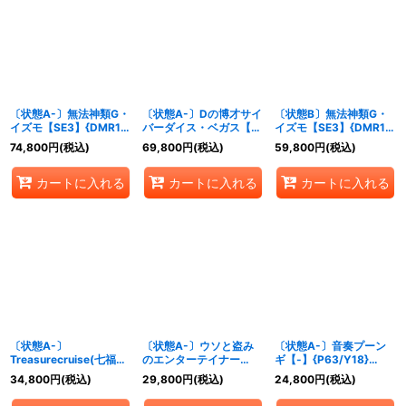
絞り込む
〔状態A-〕無法神類G・
〔状態A-〕Dの博才サイ
〔状態B〕無法神類G・
イズモ【SE3】{DMR12
バーダイス・ベガス【R-
イズモ【SE3】{DMR12
秘V1c/秘V2}《光》
foil】{P56/Y16}《水》
秘V1c/秘V2}《光》
74,800
円
(税込)
69,800
円
(税込)
59,800
円
(税込)
カートに入れる
カートに入れる
カートに入れる
〔状態A-〕
〔状態A-〕ウソと盗み
〔状態A-〕音奏プーン
Treasurecruise(七福神
のエンターテイナー
ギ【-】{P63/Y18}
の宝船巡り)【-】
【-】{P65/Y17}《多》
《光》
34,800
円
(税込)
29,800
円
(税込)
24,800
円
(税込)
{1/1/2016}《火》