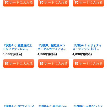
カートに入れる
カートに入れる
カートに入れる
《超次元》
〔状態A-〕聖魔連結王
〔状態B〕聖鎧亜キン
〔状態A-〕オリオティ
ドルファディロム
グ・アルカディアス
ス・ジャッジ【R】
【KGM】{RP172B/20}
【SR】
{P18/Y16}《光》
5,030
円
(税込)
4,980
円
(税込)
4,830
円
(税込)
《多》
{DM26S3/S5/Y6}
《多》
カートに入れる
カートに入れる
カートに入れる
〔状態A-〕(虹アイコン)
〔状態A-〕奇天烈シャ
〔状態B〕∞龍ゲンムエ