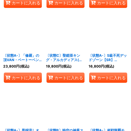
カートに入れる
カートに入れる
カートに入れる
〔状態A-〕「修羅」の
〔状態C〕聖鎧亜キン
〔状態A-〕S級不死デッ
頂VAN・ベートーベン
グ・アルカディアス(絵
ドゾーン【SR】
【SR】{P65/Y18}
柄違い)【SE】
{P19/Y17}《闇》
23,800
円
(税込)
19,800
円
(税込)
16,800
円
(税込)
《無》
{DM26S3/S5/Y6}
《多》
カートに入れる
カートに入れる
カートに入れる
〔状態A-〕異端流しオ
〔状態B〕時空の神風ス
〔状態A-〕超戦龍覇モ