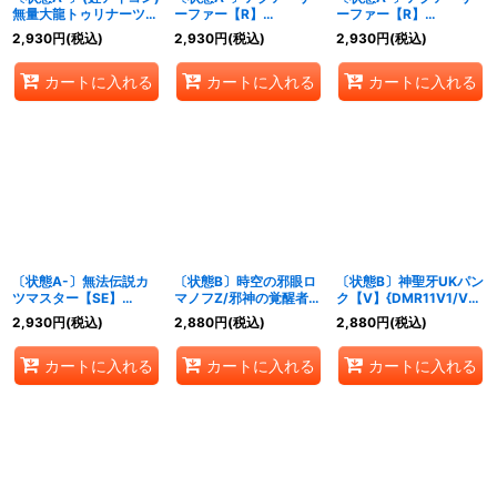
無量大龍トゥリナーツァ
ーファー【R】
ーファー【R】
ッチ【SR】
{P59/Y9}《水》
{P60/Y9}《水》
2,930
円
(税込)
2,930
円
(税込)
2,930
円
(税込)
{RP16S8/S11}《多》
カートに入れる
カートに入れる
カートに入れる
〔状態A-〕無法伝説カ
〔状態B〕時空の邪眼ロ
〔状態B〕神聖牙UKパン
ツマスター【SE】
マノフZ/邪神の覚醒者ロ
ク【V】{DMR11V1/V2}
{DMR11秘V2a/秘V2}
マノフ・Z・ウィザード
《無》
2,930
円
(税込)
2,880
円
(税込)
2,880
円
(税込)
《火》
【SR】
{DM38S2b/S5/S2a/S
カートに入れる
カートに入れる
カートに入れる
5}《超次元》