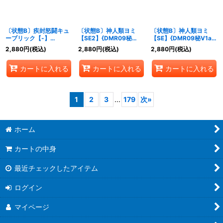
〔状態B〕疾封怒闘キュ
〔状態B〕神人類ヨミ
〔状態B〕神人類ヨミ
ーブリック【-】
【SE2】{DMR09秘
【SE】{DMR09秘V1a/
{P59/Y12}《多》
V1b/秘V2}《無》
秘V2}《無》
2,880
円
(税込)
2,880
円
(税込)
2,880
円
(税込)
カートに入れる
カートに入れる
カートに入れる
1
2
3
...
179
次
»
ホーム
カートの中身
最近チェックしたアイテム
ログイン
マイページ