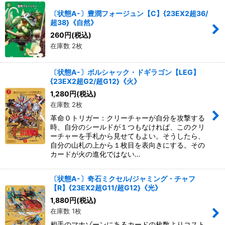
〔状態A-〕豊潤フォージュン【C】{23EX2超36/
超38}《自然》
260
円
(税込)
在庫数 2枚
〔状態A-〕ボルシャック・ドギラゴン【LEG】
{23EX2超G2/超G12}《火》
1,280
円
(税込)
在庫数 2枚
革命０トリガー：クリーチャーが自分を攻撃する
時、自分のシールドが１つもなければ、このクリ
ーチャーを手札から見せてもよい。そうしたら、
自分の山札の上から１枚目を表向きにする。その
カードが火の進化ではない…
〔状態A-〕奇石ミクセル/ジャミング・チャフ
【R】{23EX2超G11/超G12}《光》
1,880
円
(税込)
在庫数 1枚
相手のマナゾーンにあるカードの枚数よりコスト