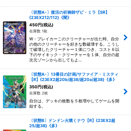
〔状態A-〕復活の祈祷師ザビ・ミラ【SR】
{23EX212/112}《闇》
450
円
(税込)
在庫数 1枚
W・ブレイカーこのクリーチャーが出た時、自分
の他のクリーチャーを好きな数破壊する。こうし
て破壊したクリーチャー１体につき、コスト６以
下のサイキック・クリーチャーを１体、自分の超
次元ゾーンから出してもよ…
〔状態A-〕13番目の計画/サファイア・ミスティ
【R】{23EX2超20b/超38/超20a/超38}《多》
350
円
(税込)
在庫数 2枚
自分は、デッキの枚数を５枚増やしてゲームを開
始する。
〔状態B〕ドンドン火噴くナウ【R】{23EX2超
25/超38}《多》