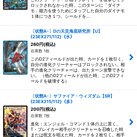
ロックされなかった時、このターンに「ダイナ
モ」能力を使うためにタップした自分のダイナモ
１体につき１つ、シールドを…
〔状態A-〕Dの天災海底研究所【U】
{23EX271/112}《水》
260
円
(税込)
在庫数 1枚
このD2フィールドが出た時、カードを１枚引く。
自分の進化クリーチャーはブロックされない。相
手の進化クリーチャーは、出たターン攻撃できな
い。 （他のD2フィールドが出た時、このD2フィ
ールドを破壊する）
〔状態A-〕サファイア・ウィズダム【SR】
{23EX215/112}《多》
200
円
(税込)
在庫数 7枚
進化：エンジェル・コマンド１体の上に置く。
T・ブレイカー相手がクリーチャーを召喚した時
または呪文を唱えた時、カードを２枚引く。相手