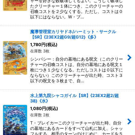
ャーを好きな数破壊してもよい。こうして破壊し
たクリーチャー１体につき、このクリーチャーの
召喚コストを２少なくする。ただし、コストは０
以下にはならない。W・ブ…
魔導管理室カリヤドネ/ハーミット・サークル
【SR】{23EX2超G9/超G12}《多》
1,780
円
(税込)
在庫数 3枚
シンパシー：自分の墓地にある呪文（このクリー
チャーの召喚コストは、自分の墓地にある呪文１
枚につき１少なくなる。ただしコストは０以下に
ならない）このクリーチャーが出た時、コスト３
以下の呪文を３枚まで、自…
水上第九院シャコガイル【SR】{23EX2超2/超
38}《水》
1,080
円
(税込)
在庫数 2枚
T・ブレイカーこのクリーチャーが出た時、自分
の墓地にあるカードをすべて山札に加え、シャッ
フルする。相手のターンのはじめに、カードを５