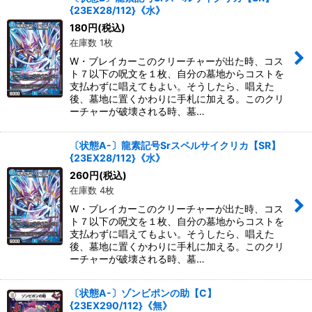
{23EX28/112}《水》
絞り込む
180
円
(税込)
在庫数 1枚
W・ブレイカーこのクリーチャーが出た時、コス
ト７以下の呪文を１枚、自分の墓地からコストを
支払わずに唱えてもよい。そうしたら、唱えた
後、墓地に置くかわりに手札に加える。このクリ
ーチャーが破壊される時、墓…
〔状態A-〕龍素記号Srスペルサイクリカ【SR】
{23EX28/112}《水》
260
円
(税込)
在庫数 4枚
W・ブレイカーこのクリーチャーが出た時、コス
ト７以下の呪文を１枚、自分の墓地からコストを
支払わずに唱えてもよい。そうしたら、唱えた
後、墓地に置くかわりに手札に加える。このクリ
ーチャーが破壊される時、墓…
〔状態A-〕ゾンビポンの助【C】
{23EX290/112}《無》