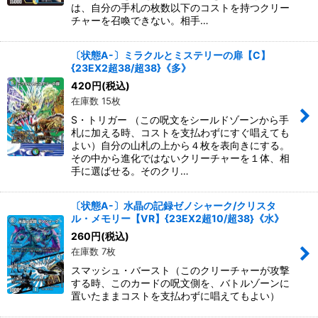
は、自分の手札の枚数以下のコストを持つクリー
チャーを召喚できない。相手…
〔状態A-〕ミラクルとミステリーの扉【C】
{23EX2超38/超38}《多》
420
円
(税込)
在庫数 15枚
S・トリガー （この呪文をシールドゾーンから手
札に加える時、コストを支払わずにすぐ唱えても
よい）自分の山札の上から４枚を表向きにする。
その中から進化ではないクリーチャーを１体、相
手に選ばせる。そのクリ…
〔状態A-〕水晶の記録ゼノシャーク/クリスタ
ル・メモリー【VR】{23EX2超10/超38}《水》
260
円
(税込)
在庫数 7枚
スマッシュ・バースト（このクリーチャーが攻撃
する時、このカードの呪文側を、バトルゾーンに
置いたままコストを支払わずに唱えてもよい）