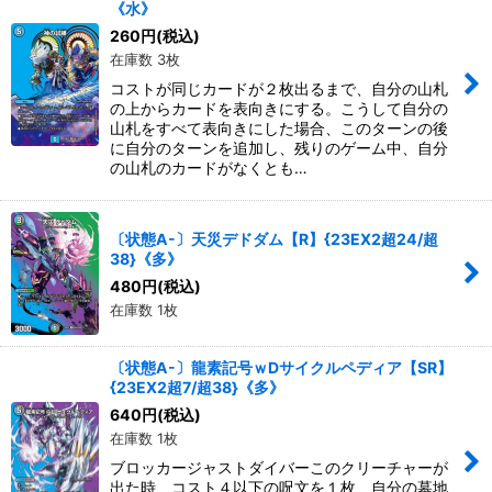
《水》
260
円
(税込)
在庫数 3枚
コストが同じカードが２枚出るまで、自分の山札
の上からカードを表向きにする。こうして自分の
山札をすべて表向きにした場合、このターンの後
に自分のターンを追加し、残りのゲーム中、自分
の山札のカードがなくとも…
〔状態A-〕天災デドダム【R】{23EX2超24/超
38}《多》
480
円
(税込)
在庫数 1枚
〔状態A-〕龍素記号ｗDサイクルペディア【SR】
{23EX2超7/超38}《多》
640
円
(税込)
在庫数 1枚
ブロッカージャストダイバーこのクリーチャーが
出た時、コスト４以下の呪文を１枚、自分の墓地