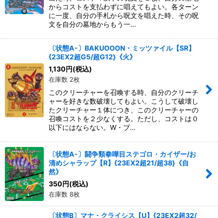
からコストを支払わずに唱えてもよい。各ターン
に一度、自分の手札から呪文を唱えた時、その呪
文を自分の墓地からもう一…
〔状態A-〕BAKUOOON・ミッツァイル【SR】
{23EX2超G5/超G12}《火》
1,130
円
(税込)
在庫数 2枚
このクリーチャーを召喚する時、自分のクリーチ
ャーを好きな数破壊してもよい。こうして破壊し
たクリーチャー１体につき、このクリーチャーの
召喚コストを２少なくする。ただし、コストは０
以下にはならない。W・ブ…
〔状態A-〕闘争類拳嘩目ステゴロ・カイザー/お
清めシャラップ【R】{23EX2超21/超38}《自
然》
350
円
(税込)
在庫数 8枚
〔状態B〕マナ・クライシス【U】{23EX2超32/