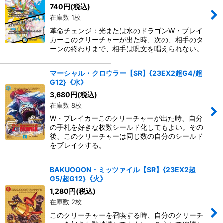
740
円
(税込)
在庫数 1枚
革命チェンジ：光または水のドラゴンW・ブレイ
カーこのクリーチャーが出た時、次の、相手のタ
ーンの終わりまで、相手は呪文を唱えられない。
マーシャル・クロウラー【SR】{23EX2超G4/超
G12}《水》
3,680
円
(税込)
在庫数 8枚
W・ブレイカーこのクリーチャーが出た時、自分
の手札を好きな枚数シールド化してもよい。その
後、このクリーチャーは同じ数の自分のシールド
をブレイクする。
BAKUOOON・ミッツァイル【SR】{23EX2超
G5/超G12}《火》
1,280
円
(税込)
在庫数 2枚
このクリーチャーを召喚する時、自分のクリーチ