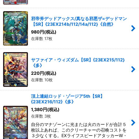
邪帝斧デッドアックス/真なる邪悪ザ=デッドマン
【SR】{23EX214b/112/14a/112}《自然》
980
円
(税込)
在庫数 17枚
サファイア・ウィズダム【SR】{23EX215/112}
《多》
220
円
(税込)
在庫数 10枚
頂上連結ロッド・ゾージア5th【SR】
{23EX216/112}《多》
1,380
円
(税込)
在庫数 3枚
自分のマナゾーンに光または火のカードが合計５
枚以上あれば、このクリーチャーの召喚コストを
３少なくする。EXライフスピードアタッカーW・