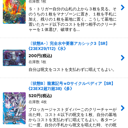
在庫数 1枚
Ｓ・トリガー自分の山札の上から３枚を見る。そ
のうちの１枚をマナゾーンに置き、１枚を手札に
加え、残りの１枚を墓地に置く。こうして墓地に
置いたカード以下のコストを持つ相手のクリーチ
ャーを１体選び、破壊する…
〔状態A-〕完全水中要塞アカシック3【SR】
{23EX29/112}《水》
200
円
(税込)
在庫数 1枚
自分は呪文をコストを支払わずに唱えてもよい。
〔状態B〕龍素記号ｗDサイクルペディア【SR】
{23EX2超7/超38}《多》
520
円
(税込)
在庫数 4枚
ブロッカージャストダイバーこのクリーチャーが
出た時、コスト４以下の呪文を１枚、自分の墓地
からコストを支払わずに唱えてもよい。各ターン
に一度、自分の手札から呪文を唱えた時、その呪