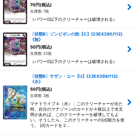
70
円
(税込)
在庫数 7枚
（パワー0以下のクリーチャーは破壊される）
〔状態B〕ゾンビポンの助【C】{23EX290/112}
《無》
50
円
(税込)
在庫数 20枚
（パワー0以下のクリーチャーは破壊される）
〔状態B〕サザン・エー【U】{23EX269/112}
《水》
50
円
(税込)
在庫数 3枚
マナドライブ４（水）：このクリーチャーが出た
時、自分のマナゾーンのカードが４枚以上で水文
明があれば、このクリーチャーを破壊してもよ
い。そうしたら、このクリーチャーの[d]能力を使
う。 [d]カードを２…