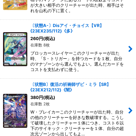
が大きい相手のクリーチャーが出た時、相手はそ
れを山札の下に置く。
〔状態A-〕Disアイ・チョイス【VR】
{23EX235/112}《多》
260
円
(税込)
在庫数 8枚
ブロッカースレイヤーこのクリーチャーが出た
時、「S・トリガー」を持つカードを１枚、自分
のマナゾーンから選んでもよい。選んだカードを
コストを支払わずに使う。
〔状態B〕復活の祈祷師ザビ・ミラ【SR】
{23EX212/112}《闇》
380
円
(税込)
在庫数 2枚
W・ブレイカーこのクリーチャーが出た時、自分
の他のクリーチャーを好きな数破壊する。こうし
て破壊したクリーチャー１体につき、コスト６以
下のサイキック・クリーチャーを１体、自分の超
次元ゾーンから出してもよ…