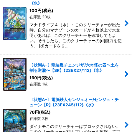
《水》
100
円
(税込)
在庫数 20枚
マナドライブ４（水）：このクリーチャーが出た
時、自分のマナゾーンのカードが４枚以上で水文
明があれば、このクリーチャーを破壊してもよ
い。そうしたら、このクリーチャーの[d]能力を使
う。 [d]カードを２…
〔状態A-〕龍装艦チェンジザ/六奇怪の四〜土を
割る逆瀧〜【SR】{23EX27/112}《水》
160
円
(税込)
在庫数 1枚
〔状態A-〕電脳鉄人センジュオー/センジュ・チ
ューン【R】{23EX245/112}《水》
70
円
(税込)
在庫数 2枚
ダイナモこのクリーチャーはブロックされない。
このクリーチャーが相手プレイヤーを攻撃してブ