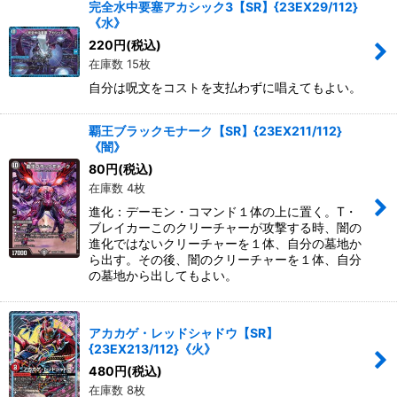
完全水中要塞アカシック3【SR】{23EX29/112}
《水》
220
円
(税込)
在庫数 15枚
自分は呪文をコストを支払わずに唱えてもよい。
覇王ブラックモナーク【SR】{23EX211/112}
《闇》
80
円
(税込)
在庫数 4枚
進化：デーモン・コマンド１体の上に置く。T・
ブレイカーこのクリーチャーが攻撃する時、闇の
進化ではないクリーチャーを１体、自分の墓地か
ら出す。その後、闇のクリーチャーを１体、自分
の墓地から出してもよい。
アカカゲ・レッドシャドウ【SR】
{23EX213/112}《火》
480
円
(税込)
在庫数 8枚