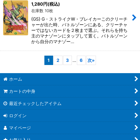
1,280
円
(税込)
在庫数 10枚
{GS} G・ストライクW・ブレイカーこのクリーチ
ャーが出た時、バトルゾーンにある、クリーチャ
ーではないカードを２枚まで選ぶ。それらを持ち
主のマナゾーンにタップして置く。バトルゾーン
から自分のマナゾー…
1
2
3
...
6
次
»
ホーム
カートの中身
最近チェックしたアイテム
ログイン
マイページ
お気に入り