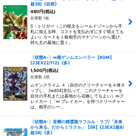
超38}《自然》
480
円
(税込)
在庫数 1枚
S・トリガー（この呪文をシールドゾーンから手
札に加える時、コストを支払わずにすぐ唱えても
よい）カードを１枚相手のマナゾーンから選び、
持ち主の墓地に置く。
〔状態A-〕∞龍ゲンムエンペラー【KGM】
{23EX22/112}《多》
1,500
円
(税込)
在庫数 2枚
ムゲンクライム ４（自分のクリーチャーを４体タ
ップし、 [wd04]支払って、このクリーチャーを
自分の手札または墓地から召喚してもよい）∞ブ
レイカー（「∞ ブレイカー」を持つクリーチャー
は、相手のシー…
〔状態A-〕音卿の精霊龍ラフルル・ラブ/「未来
から来る、だからミラクル」【SR】{23EX2超8/
超38}《多》