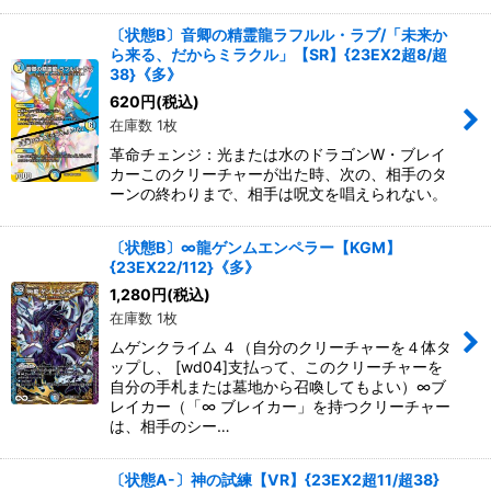
〔状態B〕音卿の精霊龍ラフルル・ラブ/「未来か
ら来る、だからミラクル」【SR】{23EX2超8/超
38}《多》
620
円
(税込)
在庫数 1枚
革命チェンジ：光または水のドラゴンW・ブレイ
カーこのクリーチャーが出た時、次の、相手のタ
ーンの終わりまで、相手は呪文を唱えられない。
〔状態B〕∞龍ゲンムエンペラー【KGM】
{23EX22/112}《多》
1,280
円
(税込)
在庫数 1枚
ムゲンクライム ４（自分のクリーチャーを４体タ
ップし、 [wd04]支払って、このクリーチャーを
自分の手札または墓地から召喚してもよい）∞ブ
レイカー（「∞ ブレイカー」を持つクリーチャー
は、相手のシー…
〔状態A-〕神の試練【VR】{23EX2超11/超38}