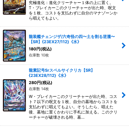
究極進化：進化クリーチャー１体の上に置く。
T・ブレイカーこのクリーチャーが出た時、呪文
を１枚、コストを支払わずに自分のマナゾーンか
ら唱えてもよい。
龍装艦チェンジザ/六奇怪の四〜土を割る逆瀧〜
【SR】{23EX27/112}《水》
180
円
(税込)
在庫数 10枚
龍素記号Srスペルサイクリカ【SR】
{23EX28/112}《水》
280
円
(税込)
在庫数 14枚
W・ブレイカーこのクリーチャーが出た時、コス
ト７以下の呪文を１枚、自分の墓地からコストを
支払わずに唱えてもよい。そうしたら、唱えた
後、墓地に置くかわりに手札に加える。このクリ
ーチャーが破壊される時、墓…