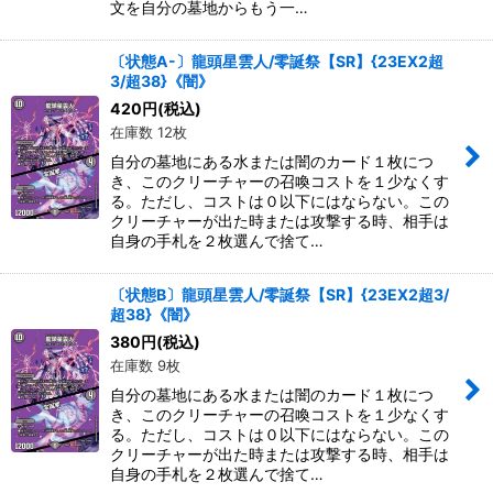
文を自分の墓地からもう一…
〔状態A-〕龍頭星雲人/零誕祭【SR】{23EX2超
3/超38}《闇》
420
円
(税込)
在庫数 12枚
自分の墓地にある水または闇のカード１枚につ
き、このクリーチャーの召喚コストを１少なくす
る。ただし、コストは０以下にはならない。この
クリーチャーが出た時または攻撃する時、相手は
自身の手札を２枚選んで捨て…
〔状態B〕龍頭星雲人/零誕祭【SR】{23EX2超3/
超38}《闇》
380
円
(税込)
在庫数 9枚
自分の墓地にある水または闇のカード１枚につ
き、このクリーチャーの召喚コストを１少なくす
る。ただし、コストは０以下にはならない。この
クリーチャーが出た時または攻撃する時、相手は
自身の手札を２枚選んで捨て…