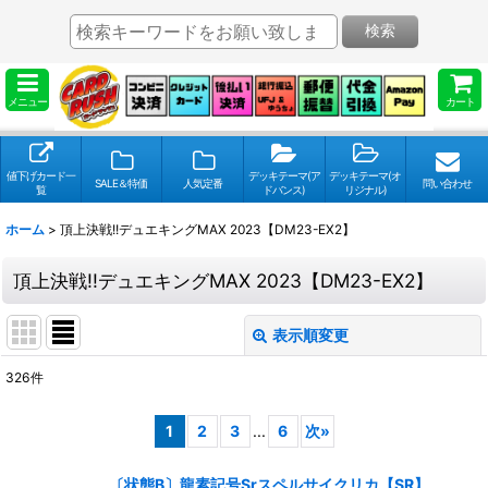
検索
メニュー
カート
値下げカード一
デッキテーマ(ア
デッキテーマ(オ
SALE＆特価
人気定番
問い合わせ
覧
ドバンス)
リジナル)
ホーム
>
頂上決戦!!デュエキングMAX 2023【DM23-EX2】
頂上決戦!!デュエキングMAX 2023【DM23-EX2】
表示順変更
閉じる
326
件
表示数
:
1
2
3
...
6
次
»
並び順
:
〔状態B〕龍素記号Srスペルサイクリカ【SR】