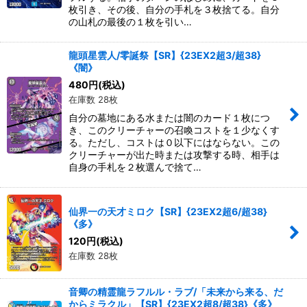
枚引き、その後、自分の手札を３枚捨てる。自分
の山札の最後の１枚を引い…
龍頭星雲人/零誕祭【SR】{23EX2超3/超38}
《闇》
480
円
(税込)
在庫数 28枚
自分の墓地にある水または闇のカード１枚につ
き、このクリーチャーの召喚コストを１少なくす
る。ただし、コストは０以下にはならない。この
クリーチャーが出た時または攻撃する時、相手は
自身の手札を２枚選んで捨て…
仙界一の天才ミロク【SR】{23EX2超6/超38}
《多》
120
円
(税込)
在庫数 28枚
音卿の精霊龍ラフルル・ラブ/「未来から来る、だ
からミラクル」【SR】{23EX2超8/超38}《多》