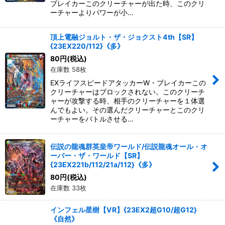
ブレイカーこのクリーチャーが出た時、このクリ
ーチャーよりパワーが小…
頂上電融ジョルト・ザ・ジョクスト4th【SR】
{23EX220/112}《多》
80
円
(税込)
在庫数 58枚
EXライフスピードアタッカーW・ブレイカーこの
クリーチャーはブロックされない。このクリーチ
ャーが攻撃する時、相手のクリーチャーを１体選
んでもよい。その選んだクリーチャーとこのクリ
ーチャーをバトルさせる…
伝説の龍魂群英皇帝ワールド/伝説龍魂オール・オ
ーバー・ザ・ワールド【SR】
{23EX221b/112/21a/112}《多》
80
円
(税込)
在庫数 33枚
インフェル星樹【VR】{23EX2超G10/超G12}
《自然》