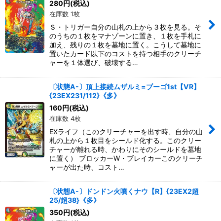
280
円
(税込)
在庫数 1枚
Ｓ・トリガー自分の山札の上から３枚を見る。そ
のうちの１枚をマナゾーンに置き、１枚を手札に
加え、残りの１枚を墓地に置く。こうして墓地に
置いたカード以下のコストを持つ相手のクリーチ
ャーを１体選び、破壊する…
〔状態A-〕頂上接続ムザルミ=ブーゴ1st【VR】
{23EX231/112}《多》
160
円
(税込)
在庫数 4枚
EXライフ（このクリーチャーを出す時、自分の山
札の上から１枚目をシールド化する。このクリー
チャーが離れる時、かわりにそのシールドを墓地
に置く） ブロッカーW・ブレイカーこのクリーチ
ャーが出た時、コスト…
〔状態A-〕ドンドン火噴くナウ【R】{23EX2超
25/超38}《多》
350
円
(税込)