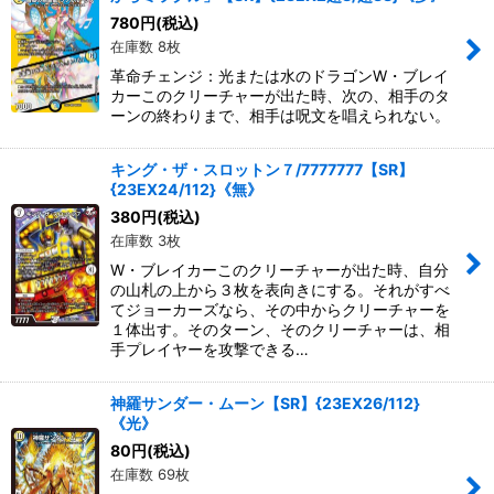
780
円
(税込)
在庫数 8枚
革命チェンジ：光または水のドラゴンW・ブレイ
カーこのクリーチャーが出た時、次の、相手のタ
ーンの終わりまで、相手は呪文を唱えられない。
キング・ザ・スロットン７/7777777【SR】
{23EX24/112}《無》
380
円
(税込)
在庫数 3枚
W・ブレイカーこのクリーチャーが出た時、自分
の山札の上から３枚を表向きにする。それがすべ
てジョーカーズなら、その中からクリーチャーを
１体出す。そのターン、そのクリーチャーは、相
手プレイヤーを攻撃できる…
神羅サンダー・ムーン【SR】{23EX26/112}
《光》
80
円
(税込)
在庫数 69枚