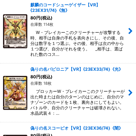
麒麟のコードシューゲイザー【VR】
{23EX31/74}《無》
絞り込む
80
円
(税込)
在庫数 114枚
W・ブレイカーこのクリーチャーが攻撃する
時、相手は自身の手札を表向きにし、その後、自
分は数字を１つ選ぶ。その後、相手は次の中から
１つ選び、自分がそれを使う。 _相手は、選ば
れた数のコス…
偽りの名パピロニア【VR】{23EX33/74}《光》
80
円
(税込)
在庫数 18枚
ブロッカーW・ブレイカーこのクリーチャーが
出た時または自分のターンのはじめに、自分のマ
ナゾーンのカードを１枚、裏向きにしてもよい。
バトル中、自分のクリーチャーは破壊されない。
水晶武装４：…
偽りの名スコーピオ【VR】{23EX36/74}《闇》
80
円
(税込)