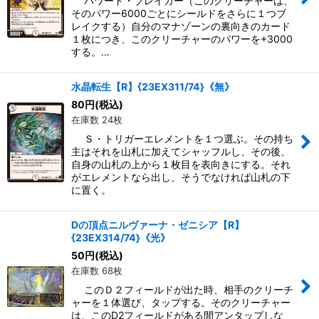
パワード・ブレイカー（このクリーチャーは、
そのパワー6000ごとにシールドをさらに１つブ
レイクする）自分のマナゾーンの裏向きのカード
１枚につき、このクリーチャーのパワーを+3000
する。…
水晶転生【R】{23EX311/74}《無》
80
円
(税込)
在庫数 24枚
Ｓ・トリガーエレメントを１つ選ぶ。その持ち
主はそれを山札に加えてシャッフルし、その後、
自身の山札の上から１枚目を表向きにする。それ
がエレメントなら出し、そうでなければ山札の下
に置く。
Dの頂点ニルヴァーナ・ゼニシア【R】
{23EX314/74}《光》
50
円
(税込)
在庫数 68枚
このＤ２フィールドが出た時、相手のクリーチ
ャーを１体選び、タップする。そのクリーチャー
は、このD2フィールドがある間アンタップしな