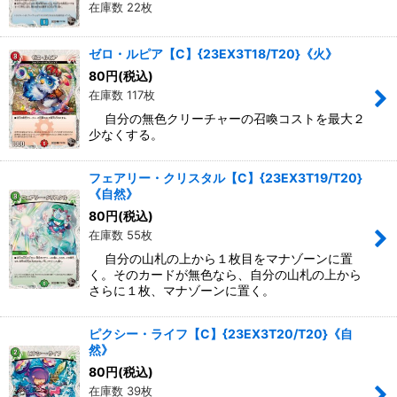
在庫数 22枚
ゼロ・ルピア【C】{23EX3T18/T20}《火》
80
円
(税込)
在庫数 117枚
自分の無色クリーチャーの召喚コストを最大２
少なくする。
フェアリー・クリスタル【C】{23EX3T19/T20}
《自然》
80
円
(税込)
在庫数 55枚
自分の山札の上から１枚目をマナゾーンに置
く。そのカードが無色なら、自分の山札の上から
さらに１枚、マナゾーンに置く。
ピクシー・ライフ【C】{23EX3T20/T20}《自
然》
80
円
(税込)
在庫数 39枚