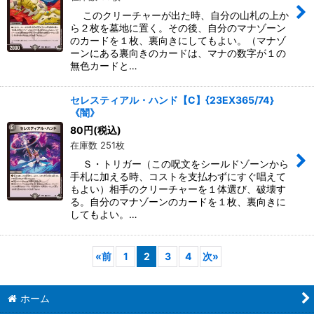
このクリーチャーが出た時、自分の山札の上か
ら２枚を墓地に置く。その後、自分のマナゾーン
のカードを１枚、裏向きにしてもよい。（マナゾ
ーンにある裏向きのカードは、マナの数字が１の
無色カードと…
セレスティアル・ハンド【C】{23EX365/74}
《闇》
80
円
(税込)
在庫数 251枚
Ｓ・トリガー（この呪文をシールドゾーンから
手札に加える時、コストを支払わずにすぐ唱えて
もよい）相手のクリーチャーを１体選び、破壊す
る。自分のマナゾーンのカードを１枚、裏向きに
してもよい。…
«
前
1
2
3
4
次
»
ホーム