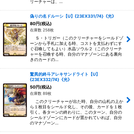
リーチャーは、…
偽りの名ドルーシ【U】{23EX331/74}《光》
80
円
(税込)
在庫数 258枚
Ｓ・トリガー（このクリーチャーをシールドゾ
ーンから手札に加える時、コストを支払わずにす
ぐ召喚してもよい）水晶ソウル２（このクリーチ
ャーを召喚する時、自分のマナゾーンにある裏向
きのカードの…
驚異的終斗アレキサンドライト【U】
{23EX332/74}《光》
50
円
(税込)
在庫数 89枚
このクリーチャーが出た時、自分の山札の上か
ら１枚目をシールド化し、その後、カードを１枚
引く。各ターンの終わりに、このターン、自分の
シールドゾーンにカードが置かれていれば、自分
のマナゾーン…