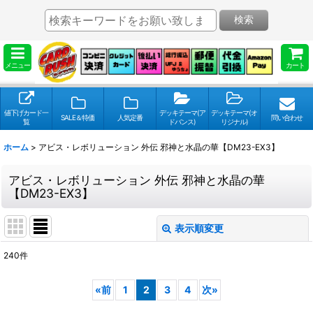
検索
メニュー
カート
値下げカード一
デッキテーマ(ア
デッキテーマ(オ
SALE＆特価
人気定番
問い合わせ
覧
ドバンス)
リジナル)
ホーム
>
アビス・レボリューション 外伝 邪神と水晶の華【DM23-EX3】
アビス・レボリューション 外伝 邪神と水晶の華
【DM23-EX3】
表示順変更
閉じる
240
件
表示数
:
«
前
1
2
3
4
次
»
並び順
: