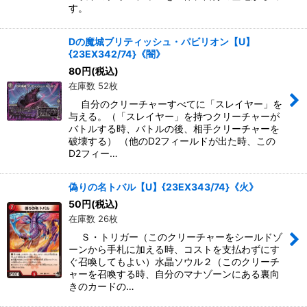
す。
Dの魔城ブリティッシュ・パビリオン【U】
{23EX342/74}《闇》
80
円
(税込)
在庫数 52枚
自分のクリーチャーすべてに「スレイヤー」を
与える。（「スレイヤー」を持つクリーチャーが
バトルする時、バトルの後、相手クリーチャーを
破壊する） （他のD2フィールドが出た時、この
D2フィー…
偽りの名トバル【U】{23EX343/74}《火》
50
円
(税込)
在庫数 26枚
Ｓ・トリガー（このクリーチャーをシールドゾ
ーンから手札に加える時、コストを支払わずにす
ぐ召喚してもよい）水晶ソウル２（このクリーチ
ャーを召喚する時、自分のマナゾーンにある裏向
きのカードの…