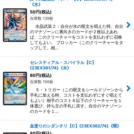
《水》
50
円
(税込)
在庫数 139枚
水晶武装２：自分が水の呪文を唱えた時、自分
のマナゾーンに裏向きのカードが２枚以上あれ
ば、このクリーチャーをコストを支払わずに召喚
してもよい。 ブロッカー（このクリーチャーをタ
ップして、相…
セレスティアル・スパイラル【C】
{23EX361/74}《水》
80
円
(税込)
在庫数 156枚
Ｓ・トリガー（この呪文をシールドゾーンから
手札に加える時、コストを支払わずにすぐ唱えて
もよい）相手のコスト６以下のクリーチャーを１
体選び、持ち主の手札に戻す。自分のマナゾーン
のカードを１…
血塗りのシダンチリ【C】{23EX362/74}《闇》
80
円
(税込)