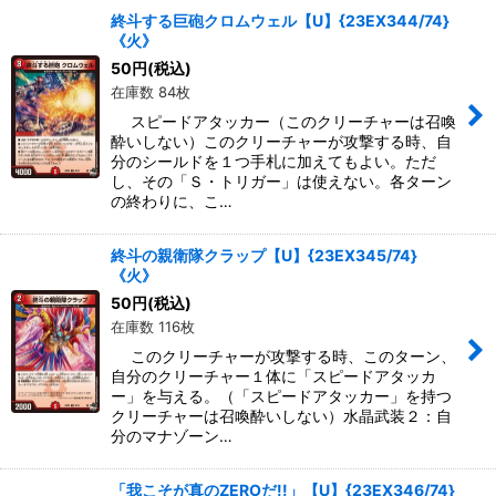
終斗する巨砲クロムウェル【U】{23EX344/74}
《火》
50
円
(税込)
在庫数 84枚
スピードアタッカー（このクリーチャーは召喚
酔いしない）このクリーチャーが攻撃する時、自
分のシールドを１つ手札に加えてもよい。ただ
し、その「Ｓ・トリガー」は使えない。各ターン
の終わりに、こ…
終斗の親衛隊クラップ【U】{23EX345/74}
《火》
50
円
(税込)
在庫数 116枚
このクリーチャーが攻撃する時、このターン、
自分のクリーチャー１体に「スピードアタッカ
ー」を与える。（「スピードアタッカー」を持つ
クリーチャーは召喚酔いしない）水晶武装２：自
分のマナゾーン…
「我こそが真のZEROだ!!」【U】{23EX346/74}