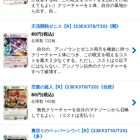
えてもよい）クリーチャーを１体、自分の墓地か
ら出す。自…
天頂開戦ゼニス【R】{23EX3T8/T20}《闇》
80
円
(税込)
在庫数 132枚
自分の、アンノウンとゼニス両方を種族に持つ
クリーチャー１体につき、この呪文を唱えるコス
トを最大２少なくする。ただし、コストは０以下
にはならない。アンノウン以外のクリーチャーを
すべて破壊す…
空腹の超人【R】{23EX3T9/T20}《自然》
80
円
(税込)
在庫数 145枚
無色クリーチャーを自分のマナゾーンから召喚
してもよい。（コストは支払う）
裏切りのペッパーシウバ【R】{23EX3T10/T20}
《多》