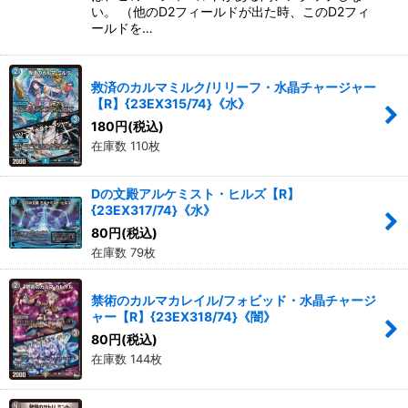
い。 （他のD2フィールドが出た時、このD2フィ
ールドを…
救済のカルマミルク/リリーフ・水晶チャージャー
【R】{23EX315/74}《水》
180
円
(税込)
在庫数 110枚
Dの文殿アルケミスト・ヒルズ【R】
{23EX317/74}《水》
80
円
(税込)
在庫数 79枚
禁術のカルマカレイル/フォビッド・水晶チャージ
ャー【R】{23EX318/74}《闇》
80
円
(税込)
在庫数 144枚