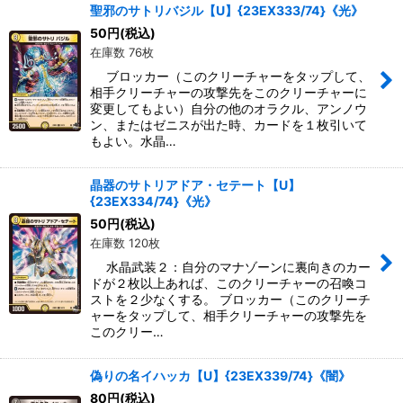
聖邪のサトリバジル【U】{23EX333/74}《光》
50
円
(税込)
在庫数 76枚
ブロッカー（このクリーチャーをタップして、
相手クリーチャーの攻撃先をこのクリーチャーに
変更してもよい）自分の他のオラクル、アンノウ
ン、またはゼニスが出た時、カードを１枚引いて
もよい。水晶…
晶器のサトリアドア・セテート【U】
{23EX334/74}《光》
50
円
(税込)
在庫数 120枚
水晶武装２：自分のマナゾーンに裏向きのカー
ドが２枚以上あれば、このクリーチャーの召喚コ
ストを２少なくする。 ブロッカー（このクリーチ
ャーをタップして、相手クリーチャーの攻撃先を
このクリー…
偽りの名イハッカ【U】{23EX339/74}《闇》
80
円
(税込)