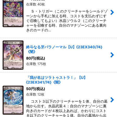
在庫数 40枚
Ｓ・トリガー（このクリーチャーをシールドゾ
ーンから手札に加える時、コストを支払わずにす
ぐ召喚してもよい）水晶ソウル２（このクリーチ
ャーを召喚する時、自分のマナゾーンにある裏向
きのカードの…
終斗なる牙パラノーマル【U】{23EX340/74}
《闇》
80
円
(税込)
在庫数 175枚
「我が名はツラトゥストラ！」【U】
{23EX341/74}《闇》
50
円
(税込)
在庫数 12枚
コスト３以下のクリーチャーを１体、自分の墓
地から出す。水晶武装４：自分のマナゾーンに裏
向きのカードが４枚以上あれば、かわりにコスト
８以下のクリーチャーを１体、自分の墓地から出