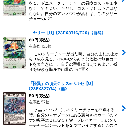
を１、ゼニス・クリーチャーの召喚コストを１少
なくしてもよい。ただし、コストは０以下にはな
らない。自分のアンノウンがあれば、このクリー
チャーのパワ…
ニヤリー【U】{23EX3T16/T20}《自然》
80
円
(税込)
在庫数 153枚
このクリーチャーが出た時、自分の山札の上か
ら３枚を見る。その中から好きな枚数の無色カー
ドを表向きにし、自分の手札に加えてもよい。残
りを好きな順序で山札の下に置く。
「怪異」の頂天クリス=ベルゼ【U】
{23EX327/74}《無》
50
円
(税込)
在庫数 57枚
水晶ソウル３（このクリーチャーを召喚する
時、自分のマナゾーンにある裏向きのカードのマ
ナの数字は３になる）W・ブレイカー（このクリ
ーチャーはシールドを２つブレイクする）このク