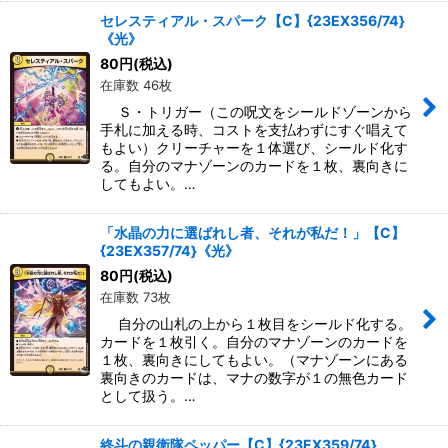
セレスティアル・スパーク【C】{23EX356/74}
《光》
80
円
(税込)
在庫数 46枚
Ｓ・トリガー（この呪文をシールドゾーンから
手札に加える時、コストを支払わずにすぐ唱えて
もよい）クリーチャーを１体選び、シールド化す
る。自分のマナゾーンのカードを１枚、裏向きに
してもよい。…
「水晶の力に選ばれし者、それが私だ！」【C】
{23EX357/74}《光》
80
円
(税込)
在庫数 73枚
自分の山札の上から１枚目をシールド化する。
カードを１枚引く。自分のマナゾーンのカードを
１枚、裏向きにしてもよい。（マナゾーンにある
裏向きのカードは、マナの数字が１の無色カード
として扱う。…
終斗の親衛隊ペッパー【C】{23EX359/74}