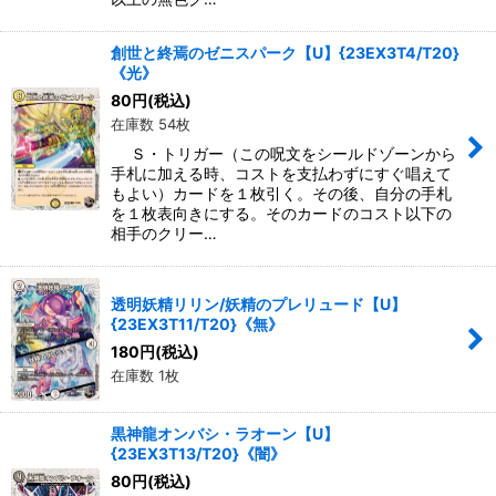
創世と終焉のゼニスパーク【U】{23EX3T4/T20}
《光》
80
円
(税込)
在庫数 54枚
Ｓ・トリガー（この呪文をシールドゾーンから
手札に加える時、コストを支払わずにすぐ唱えて
もよい）カードを１枚引く。その後、自分の手札
を１枚表向きにする。そのカードのコスト以下の
相手のクリー…
透明妖精リリン/妖精のプレリュード【U】
{23EX3T11/T20}《無》
180
円
(税込)
在庫数 1枚
黒神龍オンバシ・ラオーン【U】
{23EX3T13/T20}《闇》
80
円
(税込)