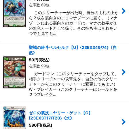
在庫数 69枚
このクリーチャーが出た時、自分の山札の上か
ら２枚を裏向きのままマナゾーンに置く。（マナ
ゾーンにある裏向きのカードは、マナの数字が１
の無色カードとして扱う。その持ち主はそれをい
つでも見ても…
聖域の終斗ベルセルク【U】{23EX349/74}《自
然》
50
円
(税込)
在庫数 99枚
ガードマン（このクリーチャーをタップして、
相手クリーチャーの攻撃先を、自分の他のクリー
チャーからこのクリーチャーに変更してもよい）
W・ブレイカー（このクリーチャーはシールドを
２つブレイク…
ゼロの裏技ニヤリー・ゲット【C】
{23EX3T17/T20}《水》
580
円
(税込)