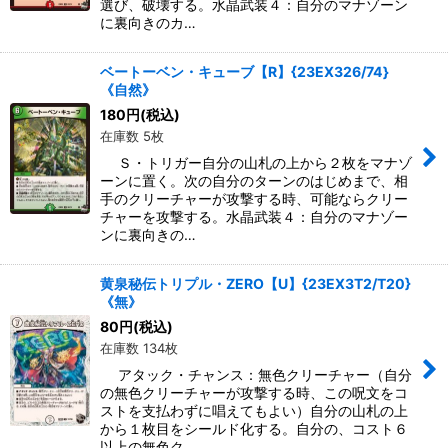
選び、破壊する。水晶武装４：自分のマナゾーン
に裏向きのカ…
ベートーベン・キューブ【R】{23EX326/74}
《自然》
180
円
(税込)
在庫数 5枚
Ｓ・トリガー自分の山札の上から２枚をマナゾ
ーンに置く。次の自分のターンのはじめまで、相
手のクリーチャーが攻撃する時、可能ならクリー
チャーを攻撃する。水晶武装４：自分のマナゾー
ンに裏向きの…
黄泉秘伝トリプル・ZERO【U】{23EX3T2/T20}
《無》
80
円
(税込)
在庫数 134枚
アタック・チャンス：無色クリーチャー（自分
の無色クリーチャーが攻撃する時、この呪文をコ
ストを支払わずに唱えてもよい）自分の山札の上
から１枚目をシールド化する。自分の、コスト６
以上の無色ク…