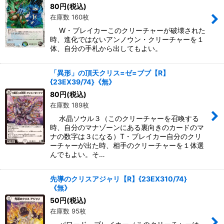
80
円
(税込)
在庫数 160枚
W・ブレイカーこのクリーチャーが破壊された
時、進化ではないアンノウン・クリーチャーを１
体、自分の手札から出してもよい。
「異形」の頂天クリス=ゼ=ブブ【R】
{23EX39/74}《無》
80
円
(税込)
在庫数 189枚
水晶ソウル３（このクリーチャーを召喚する
時、自分のマナゾーンにある裏向きのカードのマ
ナの数字は３になる）T・ブレイカー自分のクリ
ーチャーが出た時、相手のクリーチャーを１体選
んでもよい。そ…
先導のクリスアジャリ【R】{23EX310/74}
《無》
50
円
(税込)
在庫数 95枚