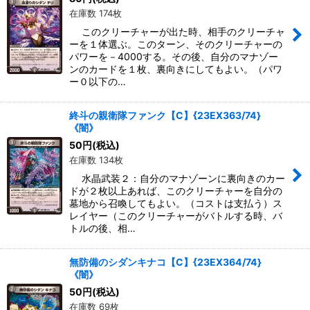
在庫数 174枚
このクリーチャーが出た時、相手のクリーチャ
ーを１体選ぶ。このターン、そのクリーチャーの
パワーを－4000する。その後、自分のマナゾー
ンのカードを１枚、裏向きにしてもよい。（パワ
ー０以下の…
終斗の親衛隊ファンク【C】{23EX363/74}
《闇》
50
円
(税込)
在庫数 134枚
水晶武装２：自分のマナゾーンに裏向きのカー
ドが２枚以上あれば、このクリーチャーを自分の
墓地から召喚してもよい。（コストは支払う）ス
レイヤー（このクリーチャーがバトルする時、バ
トルの後、相…
無防備のシダンキナコ【C】{23EX364/74}
《闇》
50
円
(税込)
在庫数 69枚