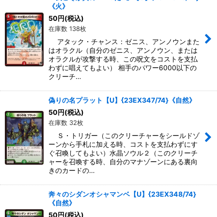
《火》
50
円
(税込)
在庫数 138枚
アタック・チャンス：ゼニス、アンノウンまた
はオラクル（自分のゼニス、アンノウン、または
オラクルが攻撃する時、この呪文をコストを支払
わずに唱えてもよい） 相手のパワー6000以下の
クリーチ…
偽りの名プラット【U】{23EX347/74}《自然》
50
円
(税込)
在庫数 32枚
Ｓ・トリガー（このクリーチャーをシールドゾ
ーンから手札に加える時、コストを支払わずにす
ぐ召喚してもよい）水晶ソウル２（このクリーチ
ャーを召喚する時、自分のマナゾーンにある裏向
きのカードの…
奔々のシダンオシャマンベ【U】{23EX348/74}
《自然》
50
円
(税込)