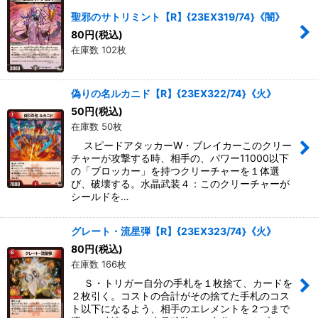
聖邪のサトリミント【R】{23EX319/74}《闇》
80
円
(税込)
在庫数 102枚
偽りの名ルカニド【R】{23EX322/74}《火》
50
円
(税込)
在庫数 50枚
スピードアタッカーW・ブレイカーこのクリー
チャーが攻撃する時、相手の、パワー11000以下
の「ブロッカー」を持つクリーチャーを１体選
び、破壊する。水晶武装４：このクリーチャーが
シールドを…
グレート・流星弾【R】{23EX323/74}《火》
80
円
(税込)
在庫数 166枚
Ｓ・トリガー自分の手札を１枚捨て、カードを
２枚引く。コストの合計がその捨てた手札のコス
ト以下になるよう、相手のエレメントを２つまで