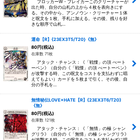
ブロッカーW・ブレイカーこのクリーチャーが
出た時、自分の山札の上から４枚を表向きにす
る。その中から、アンノウン・クリーチャー１体
と呪文を１枚、手札に加える。その後、残りを好
きな順序で山札…
運命【R】{23EX3T5/T20}《無》
80
円
(税込)
在庫数 71枚
アタック・チャンス：《「戦慄」の頂 べート
ーベン》（自分の《「戦慄」の頂 べートーベン》
が攻撃する時、この呪文をコストを支払わずに唱
えてもよい）カードを５枚まで引く。その後、自
分の手札を…
無情秘伝LOVE×HATE【R】{23EX3T6/T20}
《無》
80
円
(税込)
在庫数 121枚
アタック・チャンス：《「無情」の極 シャン
グリラ》（自分の《「無情」の極 シャングリラ》
が攻撃する時、この呪文をコストを支払わずに唱