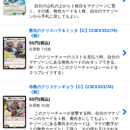
自分の山札の上から１枚目をマナゾーンに置
く。その後、無色カードを１枚、自分のマナゾー
ンから手札に戻してもよい。
教化のクリスハラ＆ミッタ【C】{23EX352/74}
《無》
50
円
(税込)
在庫数 115枚
このクリーチャーのコストを支払う時、自分の
マナゾーンにある無色カードのみタップできる。
W・ブレイカー（このクリーチャーはシールドを
２つブレイクする）
布教のクリスケンギョウ【C】{23EX353/74}
《無》
50
円
(税込)
在庫数 92枚
このクリーチャーが攻撃する時、自分のマナゾ
ーンのカードを１枚、裏向きにしてもよい。（マ
ナゾーンにある裏向きのカードは、マナの数字が
１の無色カードとして扱う。その持ち主はそれを