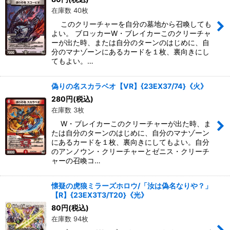
在庫数 40枚
このクリーチャーを自分の墓地から召喚しても
よい。 ブロッカーW・ブレイカーこのクリーチャ
ーが出た時、または自分のターンのはじめに、自
分のマナゾーンにあるカードを１枚、裏向きにし
てもよい。…
偽りの名スカラベオ【VR】{23EX37/74}《火》
280
円
(税込)
在庫数 3枚
W・ブレイカーこのクリーチャーが出た時、ま
たは自分のターンのはじめに、自分のマナゾーン
にあるカードを１枚、裏向きにしてもよい。自分
のアンノウン・クリーチャーとゼニス・クリーチ
ャーの召喚コ…
懐疑の虎狼ミラーズホロウ/「汝は偽名なりや？」
【R】{23EX3T3/T20}《光》
80
円
(税込)
在庫数 94枚