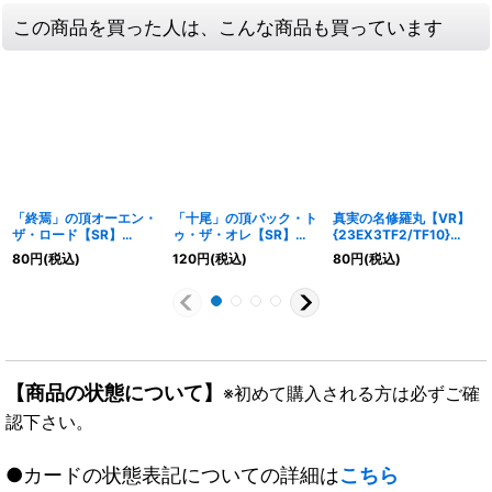
この商品を買った人は、こんな商品も買っています
「終焉」の頂オーエン・
「十尾」の頂バック・ト
真実の名修羅丸【VR】
ザ・ロード【SR】
ゥ・ザ・オレ【SR】
{23EX3TF2/TF10}
{23EX3TF3/TF10}
{23EX3TR15/TR15}
《無》
80
円
(税込)
120
円
(税込)
80
円
(税込)
《光》
《無》
【商品の状態について】
※初めて購入される方は必ずご確
認下さい。
●カードの状態表記についての詳細は
こちら