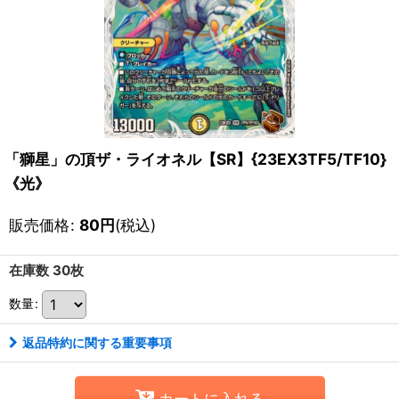
「獅星」の頂ザ・ライオネル【SR】{23EX3TF5/TF10}
《光》
販売価格
:
80
円
(税込)
在庫数 30枚
数量
:
返品特約に関する重要事項
カートに入れる