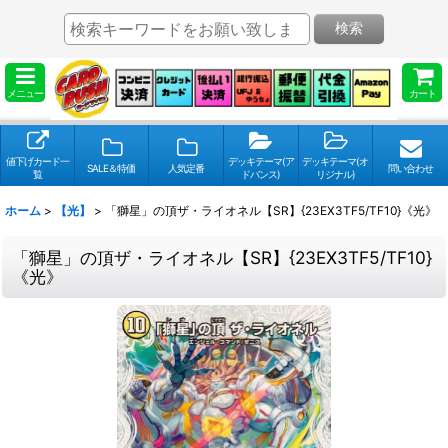
検索
メニュー
カート
値下げカード一
デッキテーマ(ア
デッキテーマ(オ
SALE＆特価
人気定番
問い合わせ
覧
ドバンス)
リジナル)
ホーム
>
【光】
>
「獅星」の頂ザ・ライオネル【SR】{23EX3TF5/TF10}《光》
「獅星」の頂ザ・ライオネル【SR】{23EX3TF5/TF10}
《光》