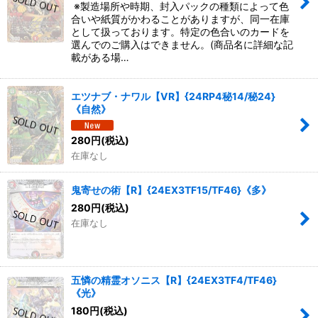
※製造場所や時期、封入パックの種類によって色
合いや紙質がかわることがありますが、同一在庫
として扱っております。特定の色合いのカードを
選んでのご購入はできません。(商品名に詳細な記
載がある場…
エツナブ・ナワル【VR】{24RP4秘14/秘24}
《自然》
280
円
(税込)
在庫なし
鬼寄せの術【R】{24EX3TF15/TF46}《多》
280
円
(税込)
在庫なし
五憐の精霊オソニス【R】{24EX3TF4/TF46}
《光》
180
円
(税込)