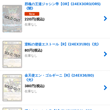
邪魂の王道ジャシン帝【OR】{24EX3OR3/OR5}
《闇》
220
円
(税込)
在庫なし
逆転の使徒エストール【R】{24EX31/80}《光》
80
円
(税込)
在庫なし
金天使エン・ゴルギーニ【R】{24EX36/80}
《光》
380
円
(税込)
在庫なし