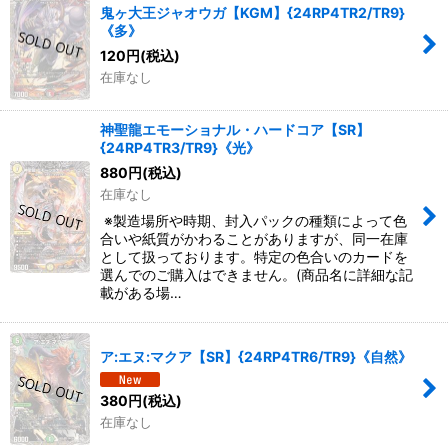
鬼ヶ大王ジャオウガ【KGM】{24RP4TR2/TR9}
《多》
120
円
(税込)
在庫なし
神聖龍エモーショナル・ハードコア【SR】
{24RP4TR3/TR9}《光》
880
円
(税込)
在庫なし
※製造場所や時期、封入パックの種類によって色
合いや紙質がかわることがありますが、同一在庫
として扱っております。特定の色合いのカードを
選んでのご購入はできません。(商品名に詳細な記
載がある場…
ア:エヌ:マクア【SR】{24RP4TR6/TR9}《自然》
380
円
(税込)
在庫なし