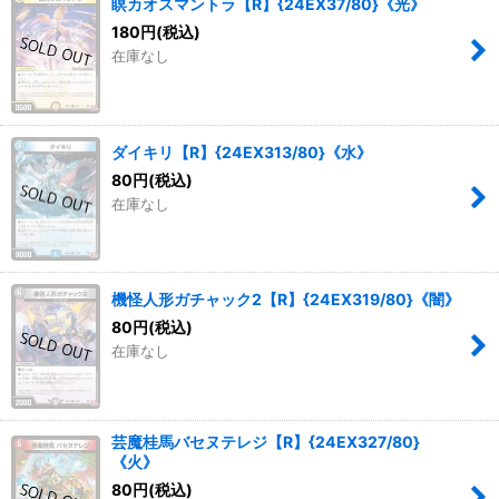
瞑カオスマントラ【R】{24EX37/80}《光》
180
円
(税込)
在庫なし
ダイキリ【R】{24EX313/80}《水》
80
円
(税込)
在庫なし
機怪人形ガチャック2【R】{24EX319/80}《闇》
80
円
(税込)
在庫なし
芸魔桂馬バセヌテレジ【R】{24EX327/80}
《火》
80
円
(税込)