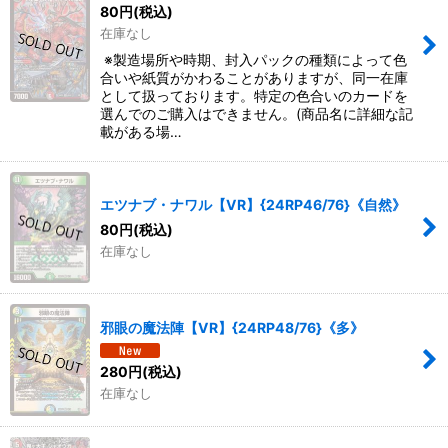
80
円
(税込)
在庫なし
※製造場所や時期、封入パックの種類によって色
合いや紙質がかわることがありますが、同一在庫
として扱っております。特定の色合いのカードを
選んでのご購入はできません。(商品名に詳細な記
載がある場…
エツナブ・ナワル【VR】{24RP46/76}《自然》
80
円
(税込)
在庫なし
邪眼の魔法陣【VR】{24RP48/76}《多》
280
円
(税込)
在庫なし