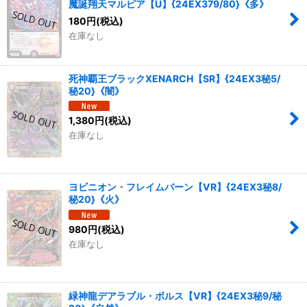
魔誕翔天マルピア【U】{24EX379/80}《多》
180
円
(税込)
在庫なし
死神覇王ブラックXENARCH【SR】{24EX3秘5/
秘20}《闇》
1,380
円
(税込)
在庫なし
ヨビニオン・フレイムバーン【VR】{24EX3秘8/
秘20}《火》
980
円
(税込)
在庫なし
緑神龍デアラブル・ボルス【VR】{24EX3秘9/秘