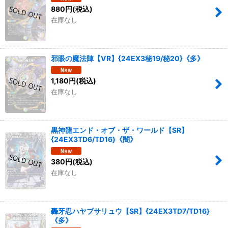
880
円
(税込)
在庫なし
邪眼の魔法陣【VR】{24EX3秘19/秘20}《多》
1,180
円
(税込)
在庫なし
黒神龍エンド・オブ・ザ・ワールド【SR】
{24EX3TD6/TD16}《闇》
380
円
(税込)
在庫なし
轟牙忍ハヤブサリュウ【SR】{24EX3TD7/TD16}
《多》