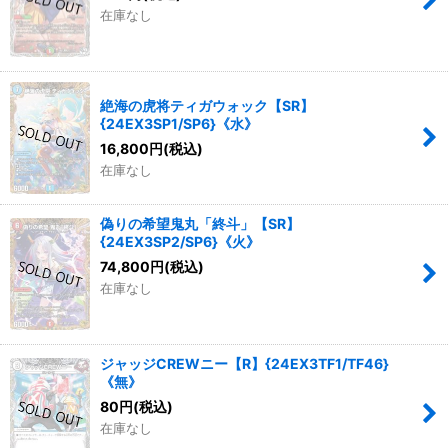
在庫なし
絶海の虎将ティガウォック【SR】
{24EX3SP1/SP6}《水》
16,800
円
(税込)
在庫なし
偽りの希望鬼丸「終斗」【SR】
{24EX3SP2/SP6}《火》
74,800
円
(税込)
在庫なし
ジャッジCREWニー【R】{24EX3TF1/TF46}
《無》
80
円
(税込)
在庫なし