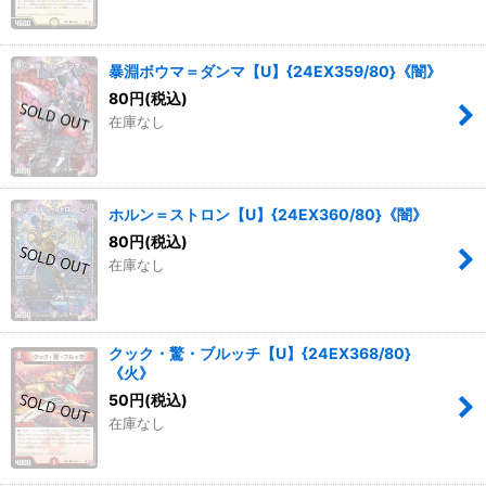
暴淵ボウマ＝ダンマ【U】{24EX359/80}《闇》
80
円
(税込)
在庫なし
ホルン＝ストロン【U】{24EX360/80}《闇》
80
円
(税込)
在庫なし
クック・驚・ブルッチ【U】{24EX368/80}
《火》
50
円
(税込)
在庫なし