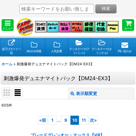
検索
メニュー
カート
値下げカード一
デッキテーマ(ア
デッキテーマ(オ
SALE＆特価
人気定番
問い合わせ
覧
ドバンス)
リジナル)
ホーム
>
刺激爆発デュエナマイトパック【DM24-EX3】
刺激爆発デュエナマイトパック【DM24-EX3】
表示順変更
閉じる
605
件
表示数
:
«
前
1
...
9
10
11
次
»
並び順
:
ブレードグレンオー・マックス【VR】