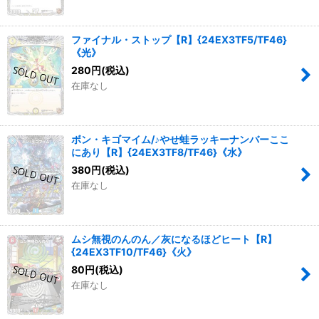
ファイナル・ストップ【R】{24EX3TF5/TF46}
《光》
280
円
(税込)
在庫なし
ボン・キゴマイム/♪やせ蛙ラッキーナンバーここ
にあり【R】{24EX3TF8/TF46}《水》
380
円
(税込)
在庫なし
ムシ無視のんのん／灰になるほどヒート【R】
{24EX3TF10/TF46}《火》
80
円
(税込)
在庫なし