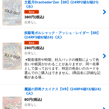
文藍月Dracheder'Zen【SR】{24RP2秘3/秘21}
《水》
380
円
(税込)
在庫なし
疾駆竜ボルシャック・アッシュ・レイダー【SR】
{24RP3秘9/秘24}《火》
280
円
(税込)
在庫なし
※製造場所や時期、封入パックの種類によって色
合いや紙質がかわることがありますが、同一在庫
として扱っております。特定の色合いのカードを
選んでのご購入はできません。(商品名に詳細な記
載がある場…
魔誕の邪将クエイクス【VR】{24RP4秘13/秘24}
《火》
80
円
(税込)
在庫なし