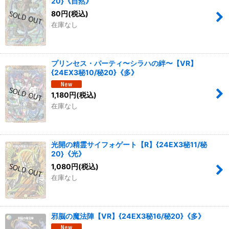
20}《自然》
80
円
(税込)
在庫なし
プリンセス・パーティ〜シラハの絆〜【VR】
{24EX3秘10/秘20}《多》
1,180
円
(税込)
在庫なし
光開の精霊サイフォゲート【R】{24EX3秘11/秘
20}《光》
1,080
円
(税込)
在庫なし
邪脳の魔法陣【VR】{24EX3秘16/秘20}《多》