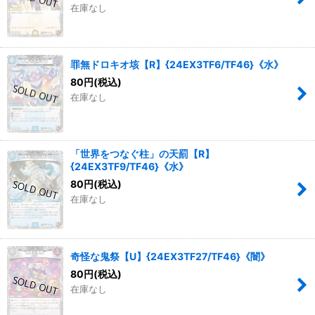
在庫なし
罪無ドロキオ垓【R】{24EX3TF6/TF46}《水》
80
円
(税込)
在庫なし
「世界をつなぐ柱」の天罰【R】
{24EX3TF9/TF46}《水》
80
円
(税込)
在庫なし
奇怪な鬼祭【U】{24EX3TF27/TF46}《闇》
80
円
(税込)
在庫なし