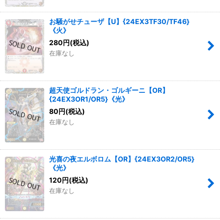
お騒がせチューザ【U】{24EX3TF30/TF46}
《火》
280
円
(税込)
在庫なし
超天使ゴルドラン・ゴルギーニ【OR】
{24EX3OR1/OR5}《光》
80
円
(税込)
在庫なし
光喜の夜エルボロム【OR】{24EX3OR2/OR5}
《光》
120
円
(税込)
在庫なし