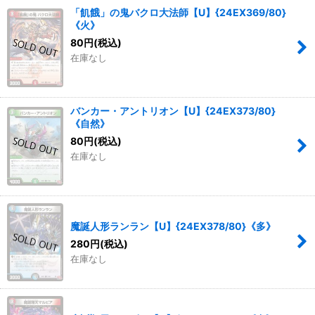
「飢餓」の鬼バクロ大法師【U】{24EX369/80}
《火》
80
円
(税込)
在庫なし
バンカー・アントリオン【U】{24EX373/80}
《自然》
80
円
(税込)
在庫なし
魔誕人形ランラン【U】{24EX378/80}《多》
280
円
(税込)
在庫なし