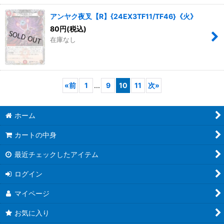
アンヤク夜叉【R】{24EX3TF11/TF46}《火》
80
円
(税込)
在庫なし
«
前
1
...
9
10
11
次
»
ホーム
カートの中身
最近チェックしたアイテム
ログイン
マイページ
お気に入り