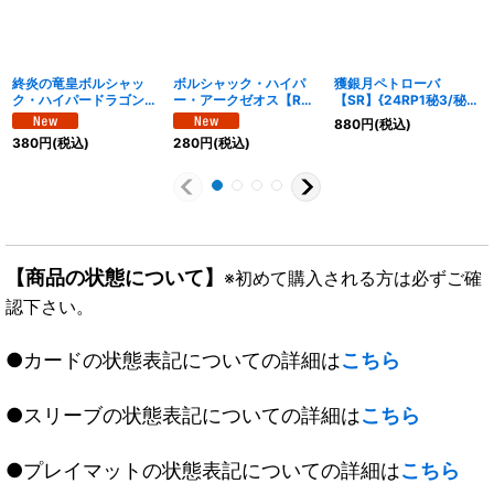
終炎の竜皇ボルシャッ
ボルシャック・ハイパ
獲銀月ペトローバ
ク・ハイパードラゴン
ー・アークゼオス【R】
【SR】{24RP1秘3/秘
【OR】{24RP2秘1/秘
{24RP2秘15/秘21}
22}《光》
880
円
(税込)
21}《火》
《火》
380
円
(税込)
280
円
(税込)
【商品の状態について】
※初めて購入される方は必ずご確
認下さい。
●カードの状態表記についての詳細は
こちら
●スリーブの状態表記についての詳細は
こちら
●プレイマットの状態表記についての詳細は
こちら