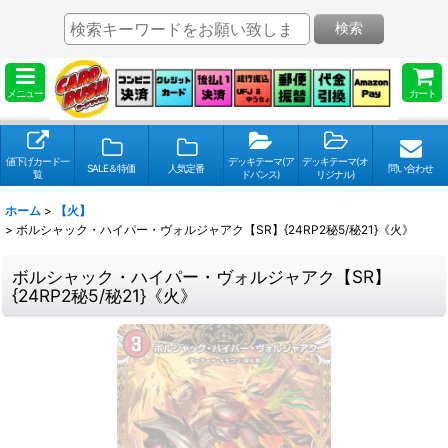
検索
メニュー
カート
値下げカード一
デッキテーマ(ア
デッキテーマ(オ
SALE＆特価
人気定番
問い合わせ
覧
ドバンス)
リジナル)
ホーム
>
【火】
>
ボルシャック・ハイパー・ヴォルジャアク【SR】{24RP2秘5/秘21}《火》
ボルシャック・ハイパー・ヴォルジャアク【SR】
{24RP2秘5/秘21}《火》