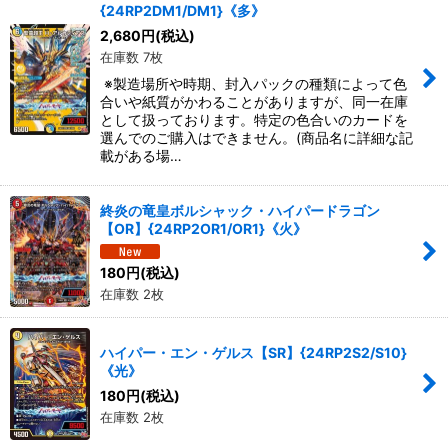
{24RP2DM1/DM1}《多》
2,680
円
(税込)
在庫数 7枚
※製造場所や時期、封入パックの種類によって色
合いや紙質がかわることがありますが、同一在庫
として扱っております。特定の色合いのカードを
選んでのご購入はできません。(商品名に詳細な記
載がある場…
終炎の竜皇ボルシャック・ハイパードラゴン
【OR】{24RP2OR1/OR1}《火》
180
円
(税込)
在庫数 2枚
ハイパー・エン・ゲルス【SR】{24RP2S2/S10}
《光》
180
円
(税込)
在庫数 2枚