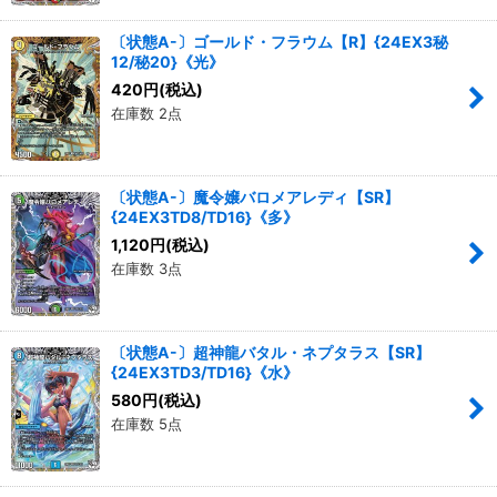
〔状態A-〕ゴールド・フラウム【R】{24EX3秘
12/秘20}《光》
420
円
(税込)
在庫数 2点
〔状態A-〕魔令嬢バロメアレディ【SR】
{24EX3TD8/TD16}《多》
1,120
円
(税込)
在庫数 3点
〔状態A-〕超神龍バタル・ネプタラス【SR】
{24EX3TD3/TD16}《水》
580
円
(税込)
在庫数 5点