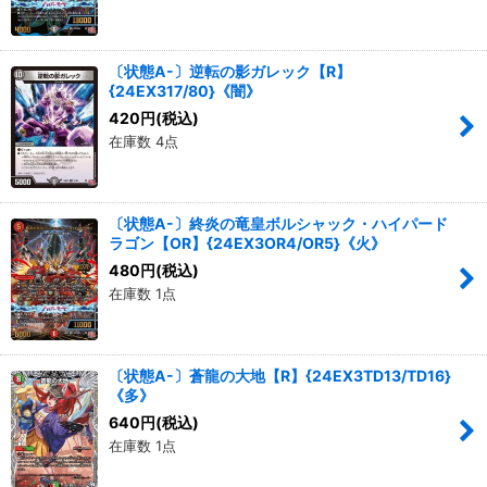
〔状態A-〕逆転の影ガレック【R】
{24EX317/80}《闇》
420
円
(税込)
在庫数 4点
〔状態A-〕終炎の竜皇ボルシャック・ハイパード
ラゴン【OR】{24EX3OR4/OR5}《火》
480
円
(税込)
在庫数 1点
〔状態A-〕蒼龍の大地【R】{24EX3TD13/TD16}
《多》
640
円
(税込)
在庫数 1点