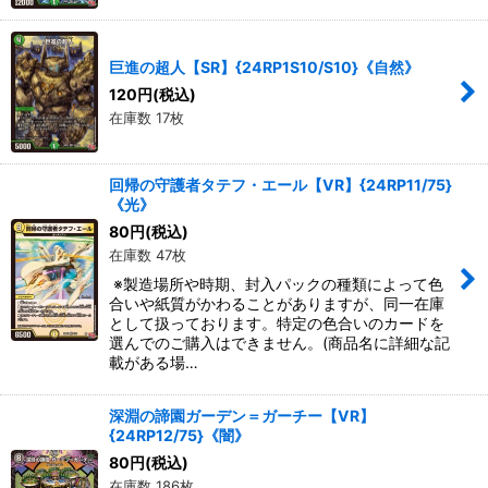
巨進の超人【SR】{24RP1S10/S10}《自然》
120
円
(税込)
在庫数 17枚
回帰の守護者タテフ・エール【VR】{24RP11/75}
《光》
80
円
(税込)
在庫数 47枚
※製造場所や時期、封入パックの種類によって色
合いや紙質がかわることがありますが、同一在庫
として扱っております。特定の色合いのカードを
選んでのご購入はできません。(商品名に詳細な記
載がある場…
深淵の諦園ガーデン＝ガーチー【VR】
{24RP12/75}《闇》
80
円
(税込)
在庫数 186枚