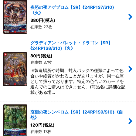
炎怒の夜アゲブロム【SR】{24RP1S7/S10}
《火》
380
円
(税込)
在庫数 23枚
グラディアン・バレット・ドラゴン【SR】
{24RP1S8/S10}《火》
80
円
(税込)
在庫数 37枚
※製造場所や時期、封入パックの種類によって色
合いや紙質がかわることがありますが、同一在庫
として扱っております。特定の色合いのカードを
選んでのご購入はできません。(商品名に詳細な記
載がある場…
哀樹の夜シンベロム【SR】{24RP1S9/S10}《自
然》
120
円
(税込)
在庫数 17枚