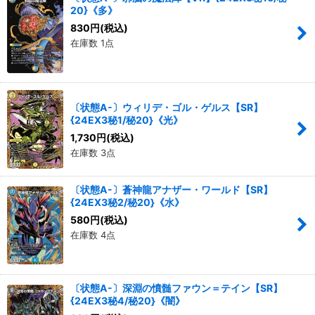
20}《多》
絞り込む
830
円
(税込)
在庫数 1点
〔状態A-〕ウィリデ・ゴル・ゲルス【SR】
{24EX3秘1/秘20}《光》
1,730
円
(税込)
在庫数 3点
〔状態A-〕蒼神龍アナザー・ワールド【SR】
{24EX3秘2/秘20}《水》
580
円
(税込)
在庫数 4点
〔状態A-〕深淵の憤髄ファウン＝テイン【SR】
{24EX3秘4/秘20}《闇》