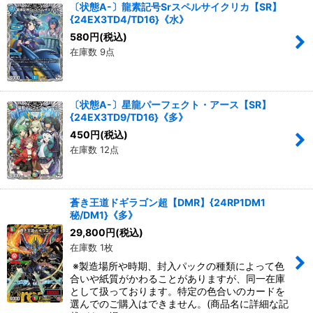
〔状態A-〕龍素記号Srスペルサイクリカ【SR】
{24EX3TD4/TD16}《水》
580
円
(税込)
在庫数 9点
〔状態A-〕星龍パーフェクト・アース【SR】
{24EX3TD9/TD16}《多》
450
円
(税込)
在庫数 12点
蒼き王道ドギラゴン超【DMR】{24RP1DM1
秘/DM1}《多》
29,800
円
(税込)
在庫数 1枚
※製造場所や時期、封入パックの種類によって色
合いや紙質がかわることがありますが、同一在庫
として扱っております。特定の色合いのカードを
選んでのご購入はできません。(商品名に詳細な記