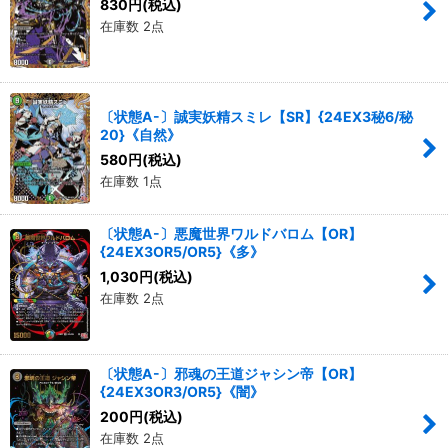
830
円
(税込)
在庫数 2点
〔状態A-〕誠実妖精スミレ【SR】{24EX3秘6/秘
20}《自然》
580
円
(税込)
在庫数 1点
〔状態A-〕悪魔世界ワルドバロム【OR】
{24EX3OR5/OR5}《多》
1,030
円
(税込)
在庫数 2点
〔状態A-〕邪魂の王道ジャシン帝【OR】
{24EX3OR3/OR5}《闇》
200
円
(税込)
在庫数 2点