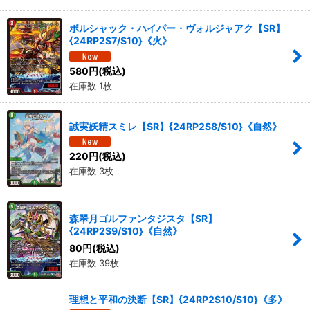
ボルシャック・ハイパー・ヴォルジャアク【SR】
{24RP2S7/S10}《火》
580
円
(税込)
在庫数 1枚
誠実妖精スミレ【SR】{24RP2S8/S10}《自然》
220
円
(税込)
在庫数 3枚
森翠月ゴルファンタジスタ【SR】
{24RP2S9/S10}《自然》
80
円
(税込)
在庫数 39枚
理想と平和の決断【SR】{24RP2S10/S10}《多》