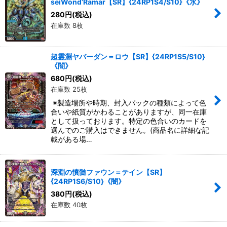
seiWond’Ramar【SR】{24RP1S4/S10}《水》
280
円
(税込)
在庫数 8枚
超霊淵ヤバーダン＝ロウ【SR】{24RP1S5/S10}
《闇》
680
円
(税込)
在庫数 25枚
※製造場所や時期、封入パックの種類によって色
合いや紙質がかわることがありますが、同一在庫
として扱っております。特定の色合いのカードを
選んでのご購入はできません。(商品名に詳細な記
載がある場…
深淵の憤髄ファウン＝テイン【SR】
{24RP1S6/S10}《闇》
380
円
(税込)
在庫数 40枚