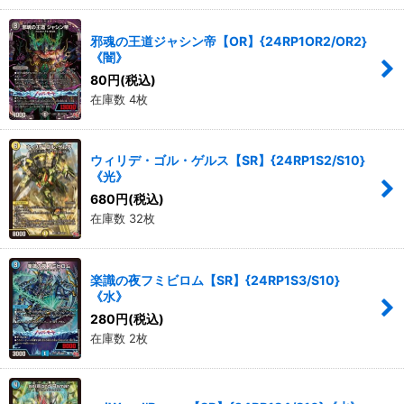
邪魂の王道ジャシン帝【OR】{24RP1OR2/OR2}
《闇》
80
円
(税込)
在庫数 4枚
ウィリデ・ゴル・ゲルス【SR】{24RP1S2/S10}
《光》
680
円
(税込)
在庫数 32枚
楽識の夜フミビロム【SR】{24RP1S3/S10}
《水》
280
円
(税込)
在庫数 2枚