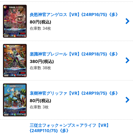
炎怒神官アンゲロス【VR】{24RP16/75}《多》
80
円
(税込)
在庫数 34枚
楽識神官プレジール【VR】{24RP18/75}《多》
380
円
(税込)
在庫数 38枚
哀樹神官グリッファ【VR】{24RP19/75}《多》
80
円
(税込)
在庫数 3枚
三従士フォック＝ンプス＝アライフ【VR】
{24RP110/75}《多》