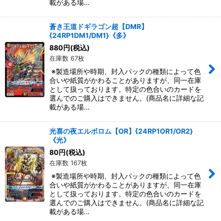
載がある場…
蒼き王道ドギラゴン超【DMR】
{24RP1DM1/DM1}《多》
880
円
(税込)
在庫数 67枚
※製造場所や時期、封入パックの種類によって色
合いや紙質がかわることがありますが、同一在庫
として扱っております。特定の色合いのカードを
選んでのご購入はできません。(商品名に詳細な記
載がある場…
光喜の夜エルボロム【OR】{24RP1OR1/OR2}
《光》
80
円
(税込)
在庫数 167枚
※製造場所や時期、封入パックの種類によって色
合いや紙質がかわることがありますが、同一在庫
として扱っております。特定の色合いのカードを
選んでのご購入はできません。(商品名に詳細な記
載がある場…