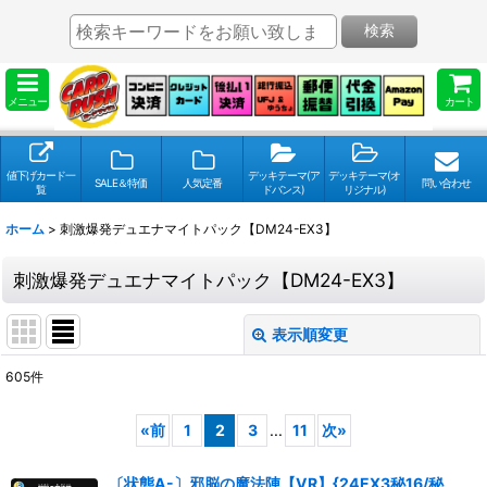
検索
メニュー
カート
値下げカード一
デッキテーマ(ア
デッキテーマ(オ
SALE＆特価
人気定番
問い合わせ
覧
ドバンス)
リジナル)
ホーム
>
刺激爆発デュエナマイトパック【DM24-EX3】
刺激爆発デュエナマイトパック【DM24-EX3】
表示順変更
閉じる
605
件
表示数
:
«
前
1
2
3
...
11
次
»
並び順
:
〔状態A-〕邪脳の魔法陣【VR】{24EX3秘16/秘