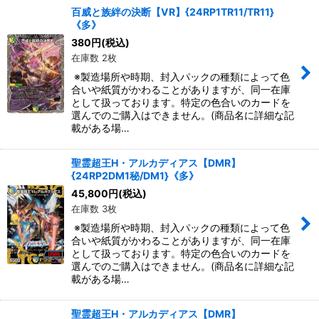
百威と族絆の決断【VR】{24RP1TR11/TR11}
《多》
380
円
(税込)
在庫数 2枚
※製造場所や時期、封入パックの種類によって色
合いや紙質がかわることがありますが、同一在庫
として扱っております。特定の色合いのカードを
選んでのご購入はできません。(商品名に詳細な記
載がある場…
聖霊超王H・アルカディアス【DMR】
{24RP2DM1秘/DM1}《多》
45,800
円
(税込)
在庫数 3枚
※製造場所や時期、封入パックの種類によって色
合いや紙質がかわることがありますが、同一在庫
として扱っております。特定の色合いのカードを
選んでのご購入はできません。(商品名に詳細な記
載がある場…
聖霊超王H・アルカディアス【DMR】