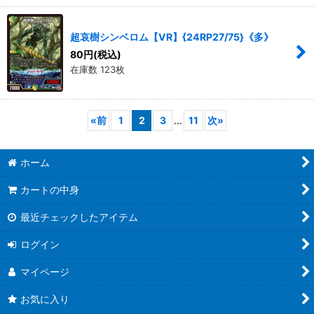
超哀樹シンベロム【VR】{24RP27/75}《多》
80
円
(税込)
在庫数 123枚
«
前
1
2
3
...
11
次
»
ホーム
カートの中身
最近チェックしたアイテム
ログイン
マイページ
お気に入り