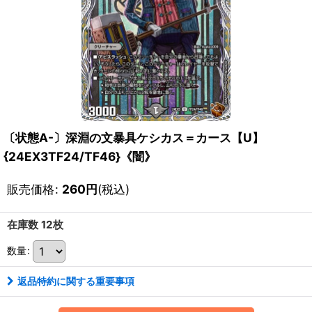
〔状態A-〕深淵の文暴具ケシカス＝カース【U】
{24EX3TF24/TF46}《闇》
販売価格
:
260
円
(税込)
在庫数 12枚
数量
:
返品特約に関する重要事項