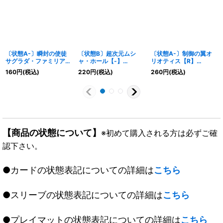
〔状態A-〕瞬封の使徒
〔状態B〕超次元ムシ
〔状態A-〕制御の翼オ
サグラダ・ファミリア
ャ・ホール【-】
リオティス【R】
【U】{DMX22-
{DMC655/15}《火》
{DMX2615/54}《光》
160
円
(税込)
220
円
(税込)
260
円
(税込)
a25/59}《光》
【商品の状態について】
※初めて購入される方は必ずご確
認下さい。
●カードの状態表記についての詳細は
こちら
●スリーブの状態表記についての詳細は
こちら
●プレイマットの状態表記についての詳細は
こちら