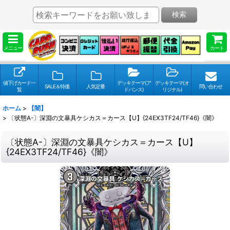
検索
メニュー
カート
値下げカード一
デッキテーマ(ア
デッキテーマ(オ
SALE＆特価
人気定番
問い合わせ
覧
ドバンス)
リジナル)
ホーム
>
【闇】
>
〔状態A-〕深淵の文暴具ケシカス＝カース【U】{24EX3TF24/TF46}《闇》
〔状態A-〕深淵の文暴具ケシカス＝カース【U】
{24EX3TF24/TF46}《闇》