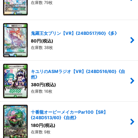
在庫数 79枚
鬼羅王女プリン【VR】{24BD517/60}《多》
80
円
(税込)
在庫数 38枚
キユリのASMラジオ【VR】{24BD516/60}《自
然》
380
円
(税込)
在庫数 16枚
十番龍オービーメイカーPar100【SR】
{24BD513/60}《自然》
180
円
(税込)
在庫数 9枚