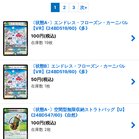
1
2
3
次
»
並び順
:
〔状態A-〕エンドレス・フローズン・カーニバル
【VR】{24BD519/60}《多》
絞り込む
100
円
(税込)
在庫数 19枚
〔状態B〕エンドレス・フローズン・カーニバル
【VR】{24BD519/60}《多》
50
円
(税込)
在庫数 1枚
〔状態A-〕空間型無限収納ストラトバッグ【U】
{24BD547/60}《自然》
100
円
(税込)
在庫数 2枚