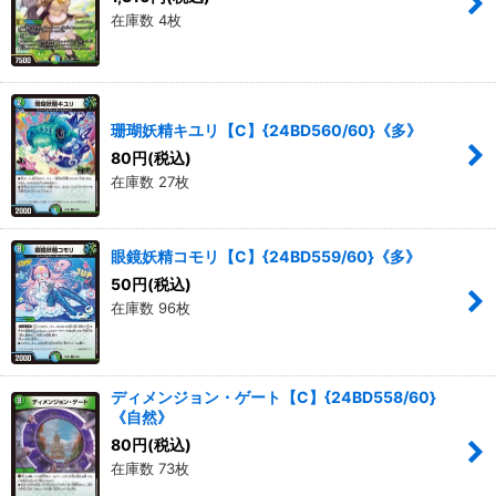
在庫数 4枚
珊瑚妖精キユリ【C】{24BD560/60}《多》
80
円
(税込)
在庫数 27枚
眼鏡妖精コモリ【C】{24BD559/60}《多》
50
円
(税込)
在庫数 96枚
ディメンジョン・ゲート【C】{24BD558/60}
《自然》
80
円
(税込)
在庫数 73枚