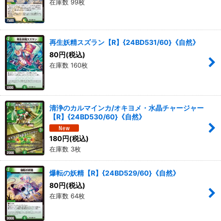
在庫数 99枚
再生妖精スズラン【R】{24BD531/60}《自然》
80
円
(税込)
在庫数 160枚
清浄のカルマインカ/オキヨメ・水晶チャージャー
【R】{24BD530/60}《自然》
180
円
(税込)
在庫数 3枚
爆転の妖精【R】{24BD529/60}《自然》
80
円
(税込)
在庫数 64枚