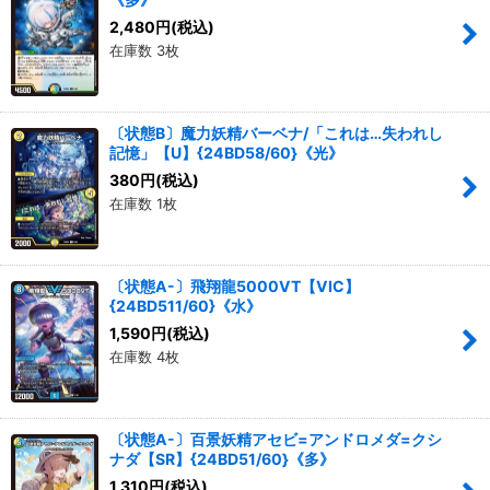
2,480
円
(税込)
在庫数 3枚
〔状態B〕魔力妖精バーベナ/「これは…失われし
記憶」【U】{24BD58/60}《光》
380
円
(税込)
在庫数 1枚
〔状態A-〕飛翔龍5000VT【VIC】
{24BD511/60}《水》
1,590
円
(税込)
在庫数 4枚
〔状態A-〕百景妖精アセビ=アンドロメダ=クシ
ナダ【SR】{24BD51/60}《多》
1,310
円
(税込)