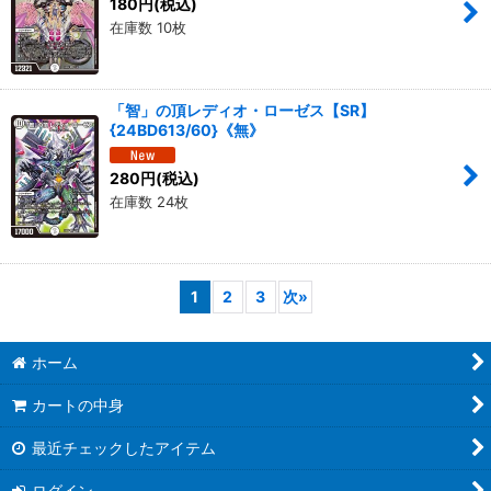
180
円
(税込)
在庫数 10枚
「智」の頂レディオ・ローゼス【SR】
{24BD613/60}《無》
280
円
(税込)
在庫数 24枚
1
2
3
次
»
ホーム
カートの中身
最近チェックしたアイテム
ログイン