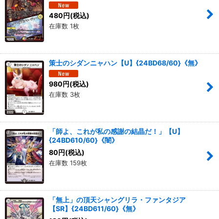
480
円
(税込)
在庫数 1枚
策士のシダンニャハン【U】{24BD68/60}《無》
980
円
(税込)
在庫数 3枚
「師よ、これが私の感謝の結晶だ！」【U】
{24BD610/60}《闇》
80
円
(税込)
在庫数 159枚
「無上」の頂天シャングリラ・ファンタジア
【SR】{24BD611/60}《無》