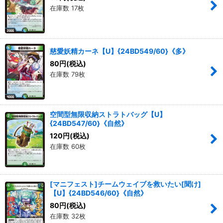
在庫数 17枚
慈愛妖精カーネ【U】{24BD549/60}《多》
80
円
(税込)
在庫数 79枚
空間型無限収納ストラトバッグ【U】
{24BD547/60}《自然》
120
円
(税込)
在庫数 60枚
[マニフェスト]チームウェイブを救いたい[聞け]
【U】{24BD546/60}《自然》
80
円
(税込)
在庫数 32枚