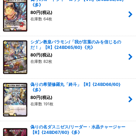
《多》
80
円
(税込)
在庫数 64枚
シダン教皇バラモン/「我が言葉のみを信じるの
だ！」【R】{24BD65/60}《光》
80
円
(税込)
在庫数 82枚
偽りの希望修羅丸「終斗」【R】{24BD66/60}
《多》
80
円
(税込)
在庫数 191枚
偽りの名ダスニゼス/リーダー・水晶チャージャー
【R】{24BD67/60}《多》