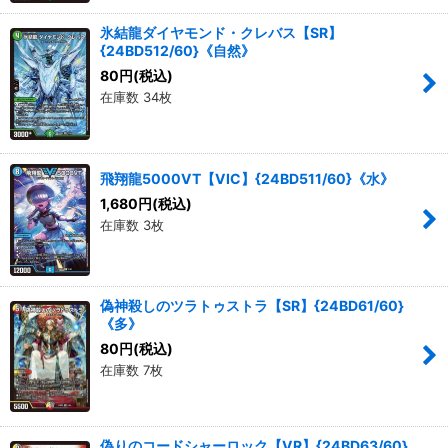
氷結龍ダイヤモンド・クレバス【SR】
{24BD512/60}《自然》
80
円
(税込)
在庫数 34枚
飛翔龍5000VT【VIC】{24BD511/60}《水》
1,680
円
(税込)
在庫数 3枚
偽神殺しのツラトゥストラ【SR】{24BD61/60}
《多》
80
円
(税込)
在庫数 7枚
偽りのコードシャーロック【VR】{24BD63/60}