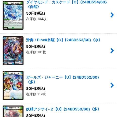
ダイヤモンド・カスケード【C】{24BD554/60}
《自然》
50
円
(税込)
在庫数 104枚
滑奏！Eine&氷駆【C】{24BD553/60}《水》
50
円
(税込)
在庫数 101枚
ガールズ・ジャーニー【U】{24BD552/60}
《多》
80
円
(税込)
在庫数 117枚
妖精アジサイ-２【U】{24BD550/60}《多》
80
円
(税込)