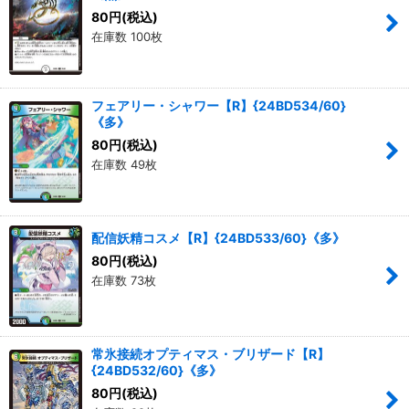
80
円
(税込)
在庫数 100枚
フェアリー・シャワー【R】{24BD534/60}
《多》
80
円
(税込)
在庫数 49枚
配信妖精コスメ【R】{24BD533/60}《多》
80
円
(税込)
在庫数 73枚
常氷接続オプティマス・ブリザード【R】
{24BD532/60}《多》
80
円
(税込)