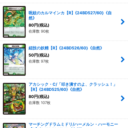
呪紋のカルマインカ【R】{24BD527/60}《自
然》
80
円
(税込)
在庫数 90枚
紐技の妖精【R】{24BD526/60}《自然》
50
円
(税込)
在庫数 97枚
アカシック・C/「叩き潰すのよ、クラッシュ！」
【R】{24BD525/60}《自然》
80
円
(税込)
在庫数 107枚
マーチングドラムミドリ/ハーメルン・ハーモニー