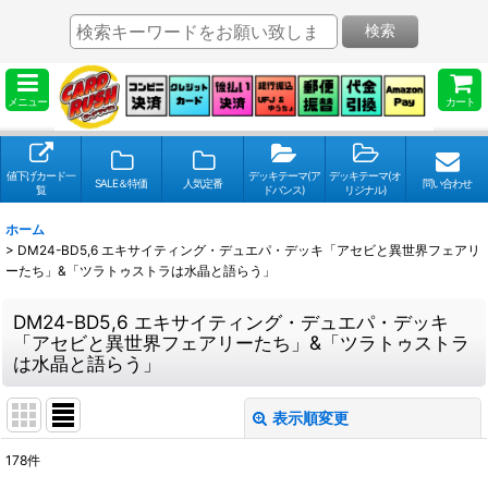
検索
メニュー
カート
値下げカード一
デッキテーマ(ア
デッキテーマ(オ
SALE＆特価
人気定番
問い合わせ
覧
ドバンス)
リジナル)
ホーム
>
DM24-BD5,6 エキサイティング・デュエパ・デッキ「アセビと異世界フェアリ
ーたち」&「ツラトゥストラは水晶と語らう」
DM24-BD5,6 エキサイティング・デュエパ・デッキ
「アセビと異世界フェアリーたち」&「ツラトゥストラ
は水晶と語らう」
表示順変更
閉じる
178
件
表示数
: