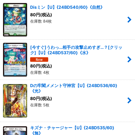
Disミン【U】{24BD540/60}《自然》
80
円
(税込)
在庫数 84枚
[今すぐ]うわっ…相手の攻撃止めすぎ…？[クリッ
ク]【U】{24BD537/60}《水》
80
円
(税込)
在庫数 4枚
Dの牢閣メメント守神宮【U】{24BD536/60}
《光》
80
円
(税込)
在庫数 5枚
キズナ・チャージャー【U】{24BD535/60}
《無》