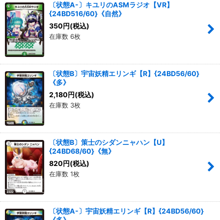
〔状態A-〕キユリのASMラジオ【VR】
{24BD516/60}《自然》
350
円
(税込)
在庫数 6枚
〔状態B〕宇宙妖精エリンギ【R】{24BD56/60}
《多》
2,180
円
(税込)
在庫数 3枚
〔状態B〕策士のシダンニャハン【U】
{24BD68/60}《無》
820
円
(税込)
在庫数 1枚
〔状態A-〕宇宙妖精エリンギ【R】{24BD56/60}
《多》