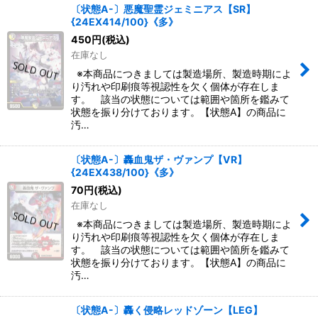
〔状態A-〕悪魔聖霊ジェミニアス【SR】
{24EX414/100}《多》
450
円
(税込)
在庫なし
※本商品につきましては製造場所、製造時期によ
り汚れや印刷痕等視認性を欠く個体が存在しま
す。 該当の状態については範囲や箇所を鑑みて
状態を振り分けております。【状態A】の商品に
汚…
〔状態A-〕轟血鬼ザ・ヴァンプ【VR】
{24EX438/100}《多》
70
円
(税込)
在庫なし
※本商品につきましては製造場所、製造時期によ
り汚れや印刷痕等視認性を欠く個体が存在しま
す。 該当の状態については範囲や箇所を鑑みて
状態を振り分けております。【状態A】の商品に
汚…
〔状態A-〕轟く侵略レッドゾーン【LEG】