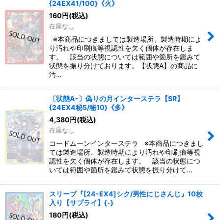
{24EX41/100}《火》
160
円
(税込)
在庫なし
※本商品につきましては製造場所、製造時期によ
り汚れや印刷痕等視認性を欠く個体が存在しま
す。 該当の状態については範囲や箇所を鑑みて
状態を振り分けております。【状態A】の商品に
汚…
〔状態A-〕偽りの月インターステラ【SR】
{24EX4秘5/秘10}《多》
4,380
円
(税込)
在庫なし
コードムーンインターステラ ※本商品につきまし
ては製造場所、製造時期により汚れや印刷痕等視
認性を欠く個体が存在します。 該当の状態につ
いては範囲や箇所を鑑みて状態を振り分けて…
スリーブ『[24-EX4]シク/男性にじさんじ』10枚
入り【サプライ】{-}
180
円
(税込)