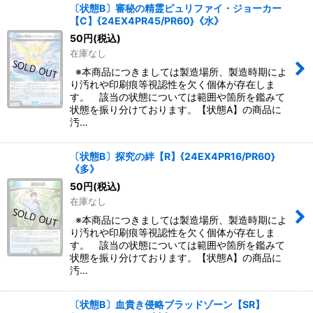
〔状態B〕審秘の精霊ピュリファイ・ジョーカー
【C】{24EX4PR45/PR60}《水》
50
円
(税込)
在庫なし
※本商品につきましては製造場所、製造時期によ
り汚れや印刷痕等視認性を欠く個体が存在しま
す。 該当の状態については範囲や箇所を鑑みて
状態を振り分けております。【状態A】の商品に
汚…
〔状態B〕探究の絆【R】{24EX4PR16/PR60}
《多》
50
円
(税込)
在庫なし
※本商品につきましては製造場所、製造時期によ
り汚れや印刷痕等視認性を欠く個体が存在しま
す。 該当の状態については範囲や箇所を鑑みて
状態を振り分けております。【状態A】の商品に
汚…
〔状態B〕血貴き侵略ブラッドゾーン【SR】