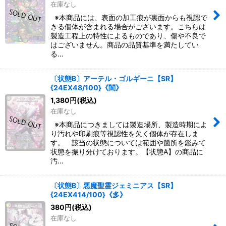
在庫なし
※本商品には、表面の加工痕が裏面からも視認で
きる個体が含まれる場合がございます。こちらは
製造工程上の特性によるものであり、傷や不良で
はございません。商品の品質基準を満たしてい
る…
〔状態B〕アーテル・ゴルギーニ【SR】
{24EX48/100}《闇》
1,380
円
(税込)
在庫なし
※本商品につきましては製造場所、製造時期によ
り汚れや印刷痕等視認性を欠く個体が存在しま
す。 該当の状態については範囲や箇所を鑑みて
状態を振り分けております。【状態A】の商品に
汚…
〔状態B〕悪魔聖霊ジェミニアス【SR】
{24EX414/100}《多》
380
円
(税込)
在庫なし