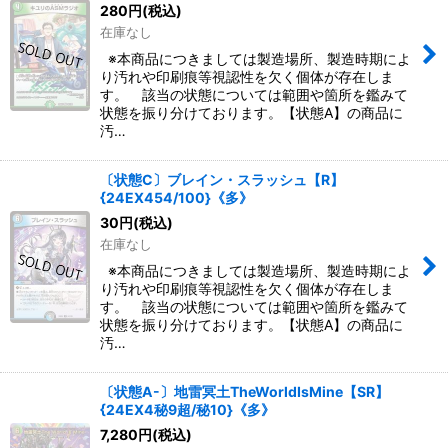
280
円
(税込)
在庫なし
※本商品につきましては製造場所、製造時期によ
り汚れや印刷痕等視認性を欠く個体が存在しま
す。 該当の状態については範囲や箇所を鑑みて
状態を振り分けております。【状態A】の商品に
汚…
〔状態C〕ブレイン・スラッシュ【R】
{24EX454/100}《多》
30
円
(税込)
在庫なし
※本商品につきましては製造場所、製造時期によ
り汚れや印刷痕等視認性を欠く個体が存在しま
す。 該当の状態については範囲や箇所を鑑みて
状態を振り分けております。【状態A】の商品に
汚…
〔状態A-〕地雷冥土TheWorldIsMine【SR】
{24EX4秘9超/秘10}《多》
7,280
円
(税込)