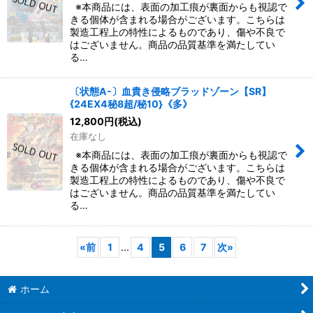
※本商品には、表面の加工痕が裏面からも視認で
きる個体が含まれる場合がございます。こちらは
製造工程上の特性によるものであり、傷や不良で
はございません。商品の品質基準を満たしてい
る…
〔状態A-〕血貴き侵略ブラッドゾーン【SR】
{24EX4秘8超/秘10}《多》
12,800
円
(税込)
在庫なし
※本商品には、表面の加工痕が裏面からも視認で
きる個体が含まれる場合がございます。こちらは
製造工程上の特性によるものであり、傷や不良で
はございません。商品の品質基準を満たしてい
る…
«
前
1
...
4
5
6
7
次
»
ホーム