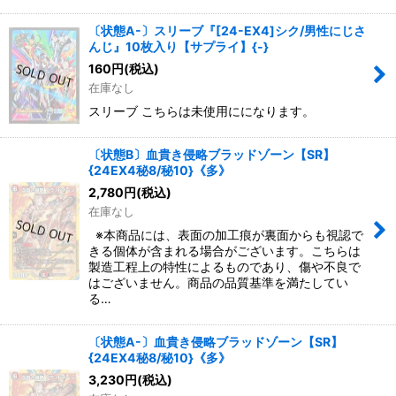
〔状態A-〕スリーブ『[24-EX4]シク/男性にじさ
んじ』10枚入り【サプライ】{-}
160
円
(税込)
在庫なし
スリーブ こちらは未使用にになります。
〔状態B〕血貴き侵略ブラッドゾーン【SR】
{24EX4秘8/秘10}《多》
2,780
円
(税込)
在庫なし
※本商品には、表面の加工痕が裏面からも視認で
きる個体が含まれる場合がございます。こちらは
製造工程上の特性によるものであり、傷や不良で
はございません。商品の品質基準を満たしてい
る…
〔状態A-〕血貴き侵略ブラッドゾーン【SR】
{24EX4秘8/秘10}《多》
3,230
円
(税込)