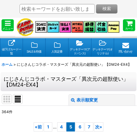
検索
メニュー
カート
値下げカード一
デッキテーマ(ア
デッキテーマ(オ
SALE＆特価
人気定番
問い合わせ
覧
ドバンス)
リジナル)
ホーム
>
にじさんじコラボ・マスターズ「異次元の超獣使い」【DM24-EX4】
にじさんじコラボ・マスターズ「異次元の超獣使い」
【DM24-EX4】
表示順変更
閉じる
364
件
表示数
:
«
前
1
...
4
5
6
7
次
»
並び順
: