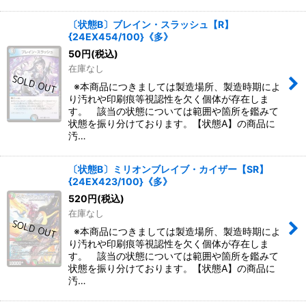
〔状態B〕ブレイン・スラッシュ【R】
{24EX454/100}《多》
50
円
(税込)
在庫なし
※本商品につきましては製造場所、製造時期によ
り汚れや印刷痕等視認性を欠く個体が存在しま
す。 該当の状態については範囲や箇所を鑑みて
状態を振り分けております。【状態A】の商品に
汚…
〔状態B〕ミリオンブレイブ・カイザー【SR】
{24EX423/100}《多》
520
円
(税込)
在庫なし
※本商品につきましては製造場所、製造時期によ
り汚れや印刷痕等視認性を欠く個体が存在しま
す。 該当の状態については範囲や箇所を鑑みて
状態を振り分けております。【状態A】の商品に
汚…