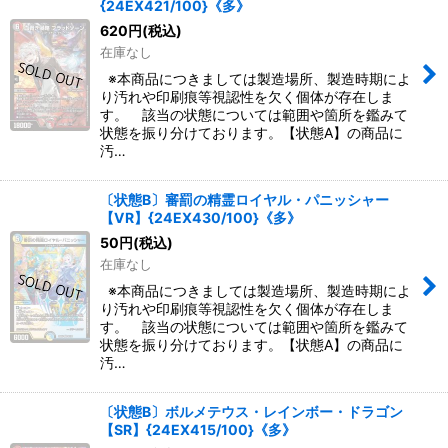
{24EX421/100}《多》
620
円
(税込)
在庫なし
※本商品につきましては製造場所、製造時期によ
り汚れや印刷痕等視認性を欠く個体が存在しま
す。 該当の状態については範囲や箇所を鑑みて
状態を振り分けております。【状態A】の商品に
汚…
〔状態B〕審罰の精霊ロイヤル・パニッシャー
【VR】{24EX430/100}《多》
50
円
(税込)
在庫なし
※本商品につきましては製造場所、製造時期によ
り汚れや印刷痕等視認性を欠く個体が存在しま
す。 該当の状態については範囲や箇所を鑑みて
状態を振り分けております。【状態A】の商品に
汚…
〔状態B〕ボルメテウス・レインボー・ドラゴン
【SR】{24EX415/100}《多》