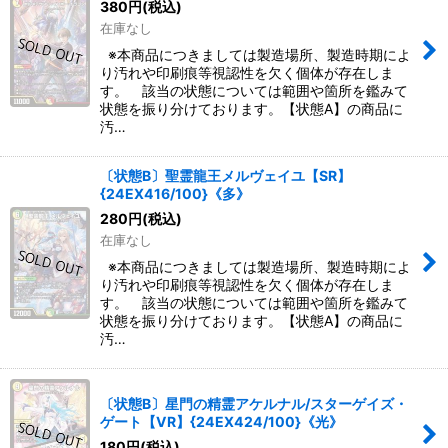
380
円
(税込)
在庫なし
※本商品につきましては製造場所、製造時期によ
り汚れや印刷痕等視認性を欠く個体が存在しま
す。 該当の状態については範囲や箇所を鑑みて
状態を振り分けております。【状態A】の商品に
汚…
〔状態B〕聖霊龍王メルヴェイユ【SR】
{24EX416/100}《多》
280
円
(税込)
在庫なし
※本商品につきましては製造場所、製造時期によ
り汚れや印刷痕等視認性を欠く個体が存在しま
す。 該当の状態については範囲や箇所を鑑みて
状態を振り分けております。【状態A】の商品に
汚…
〔状態B〕星門の精霊アケルナル/スターゲイズ・
ゲート【VR】{24EX424/100}《光》
180
円
(税込)