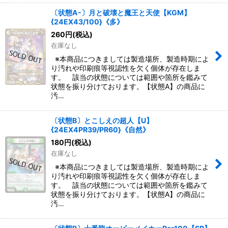
〔状態A-〕月と破壊と魔王と天使【KGM】
{24EX43/100}《多》
260
円
(税込)
在庫なし
※本商品につきましては製造場所、製造時期によ
り汚れや印刷痕等視認性を欠く個体が存在しま
す。 該当の状態については範囲や箇所を鑑みて
状態を振り分けております。【状態A】の商品に
汚…
〔状態B〕とこしえの超人【U】
{24EX4PR39/PR60}《自然》
180
円
(税込)
在庫なし
※本商品につきましては製造場所、製造時期によ
り汚れや印刷痕等視認性を欠く個体が存在しま
す。 該当の状態については範囲や箇所を鑑みて
状態を振り分けております。【状態A】の商品に
汚…