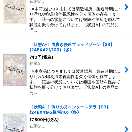
在庫なし
※本商品につきましては製造場所、製造時期によ
り汚れや印刷痕等視認性を欠く個体が存在しま
す。 該当の状態については範囲や箇所を鑑みて
状態を振り分けております。【状態A】の商品に
汚…
〔状態A-〕血貴き侵略ブラッドゾーン【SR】
{24EX421/100}《多》
740
円
(税込)
在庫なし
※本商品につきましては製造場所、製造時期によ
り汚れや印刷痕等視認性を欠く個体が存在しま
す。 該当の状態については範囲や箇所を鑑みて
状態を振り分けております。【状態A】の商品に
汚…
〔状態A-〕偽りの月インターステラ【SR】
{24EX4秘5超/秘10}《多》
17,800
円
(税込)
在庫なし