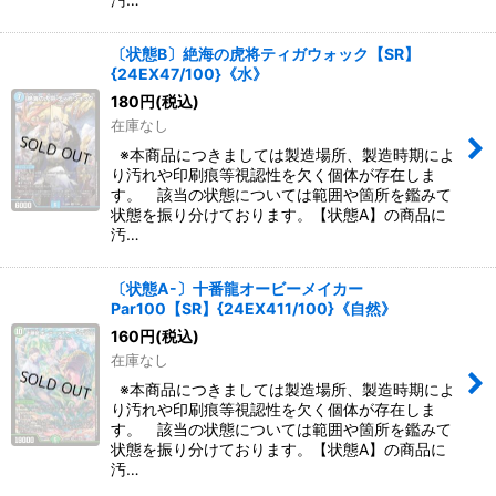
〔状態B〕絶海の虎将ティガウォック【SR】
{24EX47/100}《水》
180
円
(税込)
在庫なし
※本商品につきましては製造場所、製造時期によ
り汚れや印刷痕等視認性を欠く個体が存在しま
す。 該当の状態については範囲や箇所を鑑みて
状態を振り分けております。【状態A】の商品に
汚…
〔状態A-〕十番龍オービーメイカー
Par100【SR】{24EX411/100}《自然》
160
円
(税込)
在庫なし
※本商品につきましては製造場所、製造時期によ
り汚れや印刷痕等視認性を欠く個体が存在しま
す。 該当の状態については範囲や箇所を鑑みて
状態を振り分けております。【状態A】の商品に
汚…