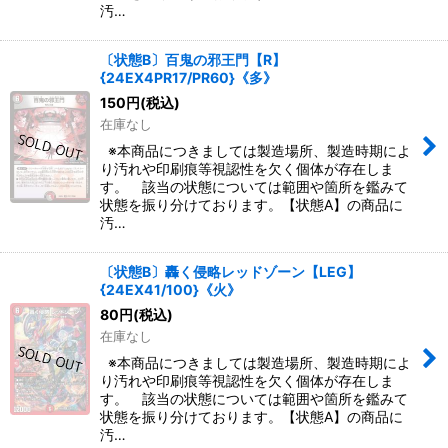
汚…
〔状態B〕百鬼の邪王門【R】
{24EX4PR17/PR60}《多》
150
円
(税込)
在庫なし
※本商品につきましては製造場所、製造時期によ
り汚れや印刷痕等視認性を欠く個体が存在しま
す。 該当の状態については範囲や箇所を鑑みて
状態を振り分けております。【状態A】の商品に
汚…
〔状態B〕轟く侵略レッドゾーン【LEG】
{24EX41/100}《火》
80
円
(税込)
在庫なし
※本商品につきましては製造場所、製造時期によ
り汚れや印刷痕等視認性を欠く個体が存在しま
す。 該当の状態については範囲や箇所を鑑みて
状態を振り分けております。【状態A】の商品に
汚…