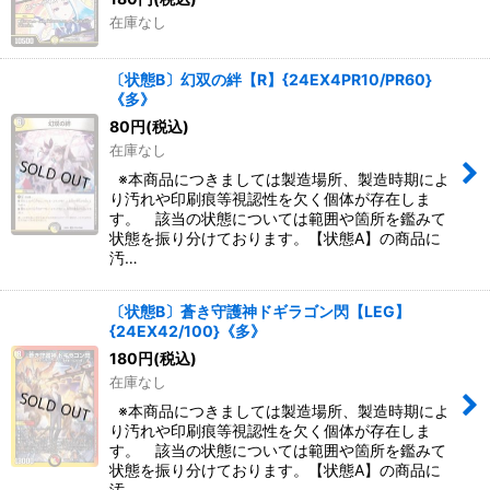
在庫なし
〔状態B〕幻双の絆【R】{24EX4PR10/PR60}
《多》
80
円
(税込)
在庫なし
※本商品につきましては製造場所、製造時期によ
り汚れや印刷痕等視認性を欠く個体が存在しま
す。 該当の状態については範囲や箇所を鑑みて
状態を振り分けております。【状態A】の商品に
汚…
〔状態B〕蒼き守護神ドギラゴン閃【LEG】
{24EX42/100}《多》
180
円
(税込)
在庫なし
※本商品につきましては製造場所、製造時期によ
り汚れや印刷痕等視認性を欠く個体が存在しま
す。 該当の状態については範囲や箇所を鑑みて
状態を振り分けております。【状態A】の商品に
汚…