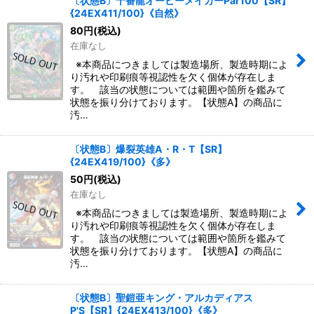
〔状態B〕十番龍オービーメイカーPar100【SR】
{24EX411/100}《自然》
80
円
(税込)
在庫なし
※本商品につきましては製造場所、製造時期によ
り汚れや印刷痕等視認性を欠く個体が存在しま
す。 該当の状態については範囲や箇所を鑑みて
状態を振り分けております。【状態A】の商品に
汚…
〔状態B〕爆裂英雄A・R・T【SR】
{24EX419/100}《多》
50
円
(税込)
在庫なし
※本商品につきましては製造場所、製造時期によ
り汚れや印刷痕等視認性を欠く個体が存在しま
す。 該当の状態については範囲や箇所を鑑みて
状態を振り分けております。【状態A】の商品に
汚…
〔状態B〕聖鎧亜キング・アルカディアス
P'S【SR】{24EX413/100}《多》