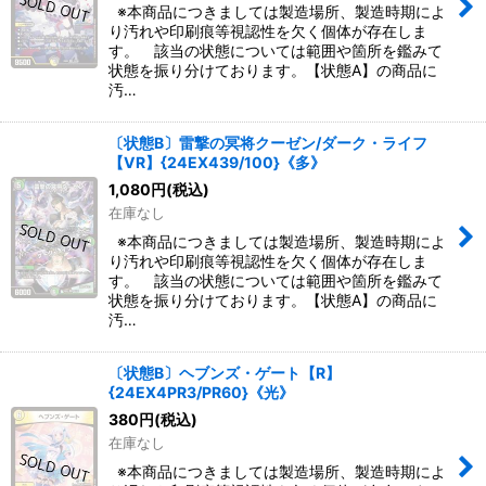
※本商品につきましては製造場所、製造時期によ
り汚れや印刷痕等視認性を欠く個体が存在しま
す。 該当の状態については範囲や箇所を鑑みて
状態を振り分けております。【状態A】の商品に
汚…
〔状態B〕雷撃の冥将クーゼン/ダーク・ライフ
【VR】{24EX439/100}《多》
1,080
円
(税込)
在庫なし
※本商品につきましては製造場所、製造時期によ
り汚れや印刷痕等視認性を欠く個体が存在しま
す。 該当の状態については範囲や箇所を鑑みて
状態を振り分けております。【状態A】の商品に
汚…
〔状態B〕ヘブンズ・ゲート【R】
{24EX4PR3/PR60}《光》
380
円
(税込)
在庫なし
※本商品につきましては製造場所、製造時期によ