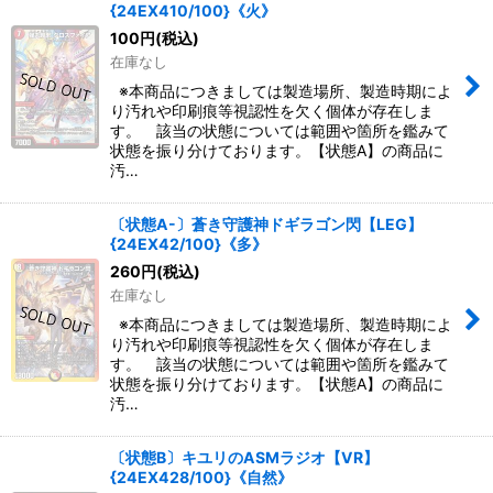
{24EX410/100}《火》
100
円
(税込)
在庫なし
※本商品につきましては製造場所、製造時期によ
り汚れや印刷痕等視認性を欠く個体が存在しま
す。 該当の状態については範囲や箇所を鑑みて
状態を振り分けております。【状態A】の商品に
汚…
〔状態A-〕蒼き守護神ドギラゴン閃【LEG】
{24EX42/100}《多》
260
円
(税込)
在庫なし
※本商品につきましては製造場所、製造時期によ
り汚れや印刷痕等視認性を欠く個体が存在しま
す。 該当の状態については範囲や箇所を鑑みて
状態を振り分けております。【状態A】の商品に
汚…
〔状態B〕キユリのASMラジオ【VR】
{24EX428/100}《自然》