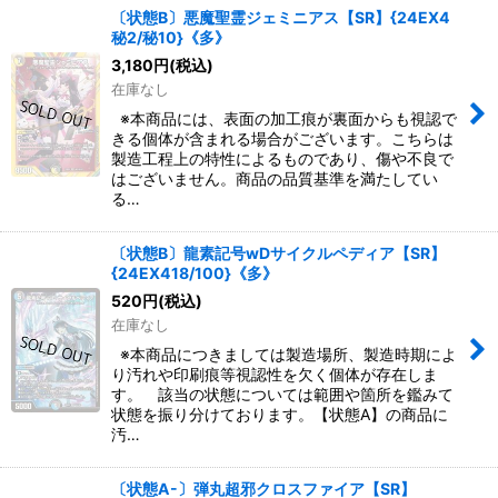
〔状態B〕悪魔聖霊ジェミニアス【SR】{24EX4
秘2/秘10}《多》
絞り込む
3,180
円
(税込)
在庫なし
※本商品には、表面の加工痕が裏面からも視認で
きる個体が含まれる場合がございます。こちらは
製造工程上の特性によるものであり、傷や不良で
はございません。商品の品質基準を満たしてい
る…
〔状態B〕龍素記号wDサイクルペディア【SR】
{24EX418/100}《多》
520
円
(税込)
在庫なし
※本商品につきましては製造場所、製造時期によ
り汚れや印刷痕等視認性を欠く個体が存在しま
す。 該当の状態については範囲や箇所を鑑みて
状態を振り分けております。【状態A】の商品に
汚…
〔状態A-〕弾丸超邪クロスファイア【SR】