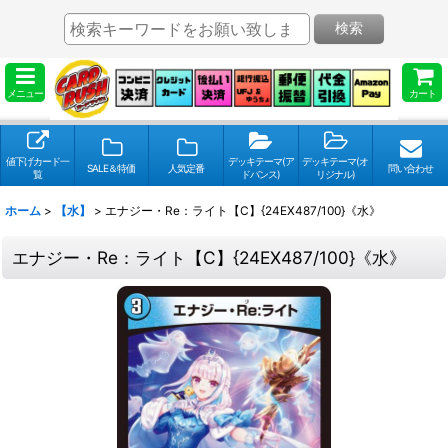
検索
メニュー
カート
値下げカード一
デッキテーマ(ア
デッキテーマ(オ
SALE＆特価
人気定番
問い合わせ
覧
ドバンス)
リジナル)
ホーム
>
【水】
>
エナジー・Re：ライト【C】{24EX487/100}《水》
エナジー・Re：ライト【C】{24EX487/100}《水》