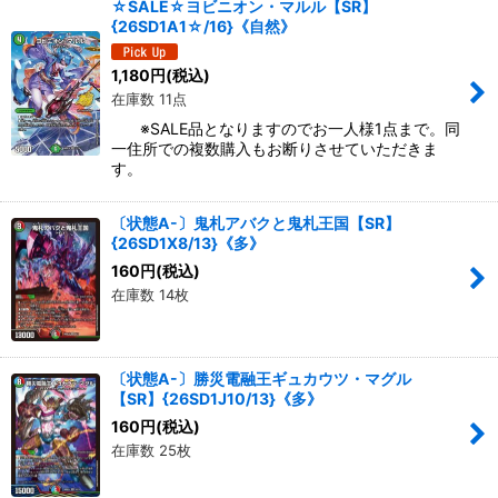
☆SALE☆ヨビニオン・マルル【SR】
{26SD1A1☆/16}《自然》
1,180
円
(税込)
在庫数 11点
※SALE品となりますのでお一人様1点まで。同
一住所での複数購入もお断りさせていただきま
す。
〔状態A-〕鬼札アバクと鬼札王国【SR】
{26SD1X8/13}《多》
160
円
(税込)
在庫数 14枚
〔状態A-〕勝災電融王ギュカウツ・マグル
【SR】{26SD1J10/13}《多》
160
円
(税込)
在庫数 25枚