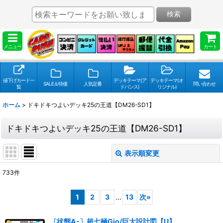
検索
メニュー
カート
値下げカード一
デッキテーマ(ア
デッキテーマ(オ
SALE＆特価
人気定番
問い合わせ
覧
ドバンス)
リジナル)
ホーム
>
ドキドキつよいデッキ25の王道【DM26-SD1】
ドキドキつよいデッキ25の王道【DM26-SD1】
表示順変更
閉じる
733
件
表示数
:
1
2
3
...
13
次
»
並び順
:
〔状態A-〕超七極Gio/巨大設計図【U】