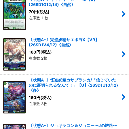
{26SD1Q12/14}《自然》
70
円
(税込)
在庫数 11枚
〔状態A-〕完璧妖精サエポヨX【VR】
{26SD1V4/12}《自然》
160
円
(税込)
在庫数 2枚
〔状態A-〕怪盗妖精カサブランカ/「信じていた
のに裏切られるなんて！」【U】{26SD1U10/12}
《多》
160
円
(税込)
在庫数 3枚
〔状態A-〕ジョギラゴン＆ジョニー〜Jの旅路〜