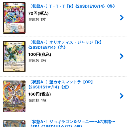
〔状態A-〕T・T・T【R】{26SD1E10/14}《多》
70
円
(税込)
在庫数 1枚
〔状態A-〕オリオティス・ジャッジ【R】
{26SD1E8/14}《光》
100
円
(税込)
在庫数 3枚
〔状態A-〕聖カオスマントラ【OR】
{26SD1S1☆/14}《光》
160
円
(税込)
在庫数 4枚
〔状態A-〕ジョギラゴン＆ジョニー〜Jの旅路〜
【SR】{26SD1N1☆/12}《無》