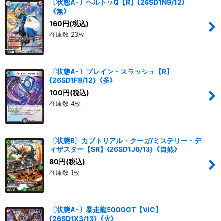
〔状態A-〕ヘルトッQ【R】{26SD1N9/12}
《無》
160
円
(税込)
在庫数 23枚
〔状態A-〕ブレイン・スラッシュ【R】
{26SD1F8/12}《多》
100
円
(税込)
在庫数 4枚
〔状態B〕カブトリアル・クーガ/ミステリー・デ
ィザスター【SR】{26SD1J6/13}《自然》
80
円
(税込)
在庫数 1枚
〔状態A-〕暴走龍5000GT【VIC】
{26SD1X3/13}《火》