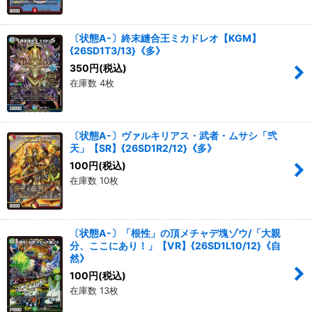
〔状態A-〕終末縫合王ミカドレオ【KGM】
{26SD1T3/13}《多》
350
円
(税込)
在庫数 4枚
〔状態A-〕ヴァルキリアス・武者・ムサシ「弐
天」【SR】{26SD1R2/12}《多》
100
円
(税込)
在庫数 10枚
〔状態A-〕「根性」の頂メチャデ塊ゾウ/「大親
分、ここにあり！」【VR】{26SD1L10/12}《自
然》
100
円
(税込)
在庫数 13枚