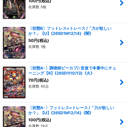
100
円
(税込)
在庫数 5枚
〔状態B〕フットレス=トレース /「力が欲しい
か？」【U】{26SD1M12/14}《闇》
50
円
(税込)
在庫数 1枚
〔状態A-〕調律師ピーカプ/♪音速で本番中にチュ
ーニング【R】{26SD1I10/13}《火》
70
円
(税込)
在庫数 40点
〔状態A-〕フットレス=トレース /「力が欲しい
か？」【U】{26SD1M12/14}《闇》
100
円
(税込)
在庫数 19点