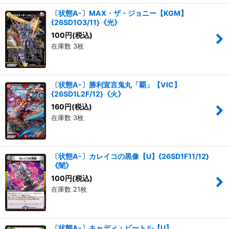
〔状態A-〕MAX・ザ・ジョニー【KGM】
{26SD1O3/11}《光》
100
円
(税込)
在庫数 3枚
〔状態A-〕勝利宣言鬼丸「覇」【VIC】
{26SD1L2F/12}《火》
160
円
(税込)
在庫数 3枚
〔状態A-〕カレイコの黒像【U】{26SD1F11/12}
《闇》
100
円
(税込)
在庫数 21枚
〔状態A-〕キャディ・ビートル【U】