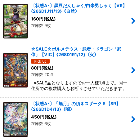
〔状態A-〕黒豆だんしゃく/白米男しゃく【VR】
{26SD1J11/13}《自然》
160
円
(税込)
在庫数 9枚
☆SALE☆ボルメテウス・武者・ドラゴン「武
偉」【VIC】{26SD1R1/12}《火》
80
円
(税込)
在庫数 20点
※SALE品となりますのでお一人様1点まで。同一
住所での複数購入もお断りさせていただきます。
〔状態A-〕「無月」の頂＄スザーク＄【SR】
{26SD1D4/13}《闇》
450
円
(税込)
在庫数 6枚