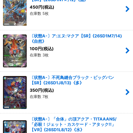
450
円
(税込)
在庫数 5枚
〔状態A-〕ア:エヌ:マクア【SR】{26SD1M7/14}
《自然》
100
円
(税込)
在庫数 3枚
〔状態A-〕不死鳥縫合ブラック・ビッグバン
【SR】{26SD1J8/13}《多》
350
円
(税込)
在庫数 7枚
〔状態A-〕「合体」の頂アクア・TITAAANS/
「必殺！ジェット・カスケード・アタック!!」
【VR】{26SD1L8/12}《水》