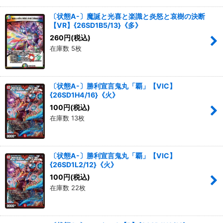
〔状態A-〕魔誕と光喜と楽識と炎怒と哀樹の決断
【VR】{26SD1B5/13}《多》
260
円
(税込)
在庫数 5枚
〔状態A-〕勝利宣言鬼丸「覇」【VIC】
{26SD1H4/16}《火》
100
円
(税込)
在庫数 13枚
〔状態A-〕勝利宣言鬼丸「覇」【VIC】
{26SD1L2/12}《火》
100
円
(税込)
在庫数 22枚