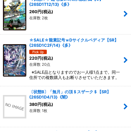
{26SD1T12/13}《多》
絞り込む
260
円
(税込)
在庫数 2枚
☆SALE☆龍素記号ｗDサイクルペディア【SR】
{26SD1C2F/14}《多》
220
円
(税込)
在庫数 20点
※SALE品となりますのでお一人様1点まで。同一
住所での複数購入もお断りさせていただきます。
〔状態B〕「無月」の頂＄スザーク＄【SR】
{26SD1D4/13}《闇》
380
円
(税込)
在庫数 1枚