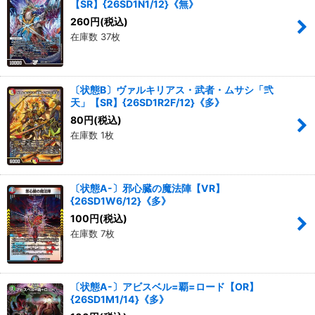
【SR】{26SD1N1/12}《無》
260
円
(税込)
在庫数 37枚
〔状態B〕ヴァルキリアス・武者・ムサシ「弐
天」【SR】{26SD1R2F/12}《多》
80
円
(税込)
在庫数 1枚
〔状態A-〕邪心臓の魔法陣【VR】
{26SD1W6/12}《多》
100
円
(税込)
在庫数 7枚
〔状態A-〕アビスベル=覇=ロード【OR】
{26SD1M1/14}《多》