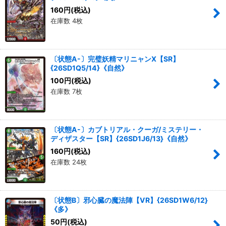
160
円
(税込)
在庫数 4枚
〔状態A-〕完璧妖精マリニャンX【SR】
{26SD1Q5/14}《自然》
100
円
(税込)
在庫数 7枚
〔状態A-〕カブトリアル・クーガ/ミステリー・
ディザスター【SR】{26SD1J6/13}《自然》
160
円
(税込)
在庫数 24枚
〔状態B〕邪心臓の魔法陣【VR】{26SD1W6/12}
《多》
50
円
(税込)