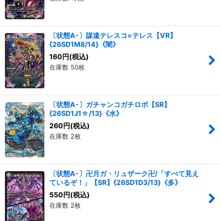
〔状態A-〕謀遠テレスコ=テレス【VR】
{26SD1M8/14}《闇》
160
円
(税込)
在庫数 50枚
〔状態A-〕ガチャンコガチロボ【SR】
{26SD1J1☆/13}《水》
260
円
(税込)
在庫数 2枚
〔状態A-〕卍月ガ・リュザーク卍/「すべて見え
ているぞ！」【SR】{26SD1D3/13}《多》
550
円
(税込)
在庫数 2枚