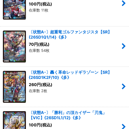
100
円
(税込)
在庫数 11枚
〔状態A-〕超重竜ゴルファンタジスタ【SR】
{26SD1Q1/14}《多》
70
円
(税込)
在庫数 54枚
〔状態A-〕轟く革命レッドギラゾーン【SR】
{26SD1K2F/10}《多》
260
円
(税込)
在庫数 2枚
〔状態A-〕「勝利」の頂カイザー「刃鬼」
【VIC】{26SD1L1/12}《多》
100
円
(税込)