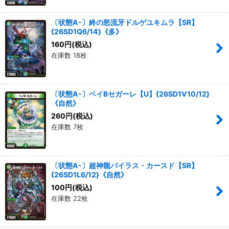
〔状態A-〕終の怒流牙ドルゲユキムラ【SR】
{26SD1Q6/14}《多》
160
円
(税込)
在庫数 18枚
〔状態A-〕ベイBセガーレ【U】{26SD1V10/12}
《自然》
260
円
(税込)
在庫数 7枚
〔状態A-〕超神龍バイラス・カースド【SR】
{26SD1L6/12}《自然》
100
円
(税込)
在庫数 22枚