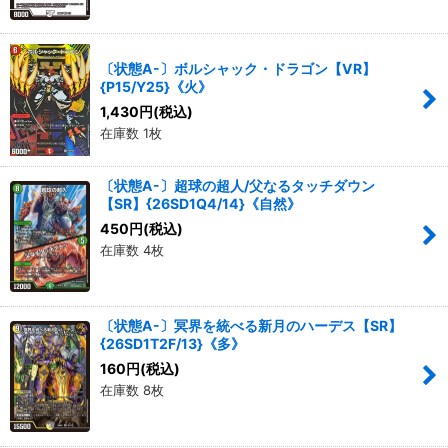
〔状態A-〕ボルシャック・ドラゴン【VR】
{P15/Y25}《火》
1,430
円
(税込)
在庫数 1枚
〔状態A-〕超球の超人/父なるタッチダウン
【SR】{26SD1Q4/14}《自然》
450
円
(税込)
在庫数 4枚
〔状態A-〕冥界を統べる新月のハーデス【SR】
{26SD1T2F/13}《多》
160
円
(税込)
在庫数 8枚