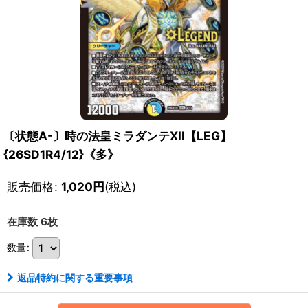
〔状態A-〕時の法皇ミラダンテXII【LEG】
{26SD1R4/12}《多》
販売価格
:
1,020
円
(税込)
在庫数 6枚
数量
:
返品特約に関する重要事項