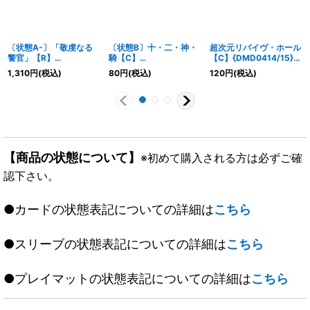
〔状態A-〕「敬虔なる
〔状態B〕十・二・神・
超次元リバイヴ・ホール
警官」【R】
騎【C】
【C】{DMD0414/15}
{23BD730/60}《水》
{RP21TF17/TF20}
《闇》
1,310
円
(税込)
80
円
(税込)
120
円
(税込)
《水》
【商品の状態について】
※初めて購入される方は必ずご確
認下さい。
●カードの状態表記についての詳細は
こちら
●スリーブの状態表記についての詳細は
こちら
●プレイマットの状態表記についての詳細は
こちら