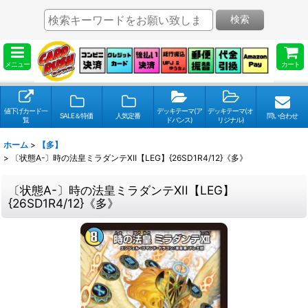
検索
メニュー
カート
値下げカード一
デッキテーマ(ア
デッキテーマ(オ
SALE＆特価
人気定番
問い合わせ
覧
ドバンス)
リジナル)
ホーム
>
【多】
>
〔状態A-〕時の法皇ミラダンテXII【LEG】{26SD1R4/12}《多》
〔状態A-〕時の法皇ミラダンテXII【LEG】
{26SD1R4/12}《多》