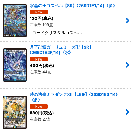
水晶の王ゴスペル【SR】{26SD1E1/14}《多》
120
円
(税込)
在庫数 109点
コードクリスタルゴスペル
月下卍壊ガ・リュミーズ卍【SR】
{26SD1E2F/14}《水》
480
円
(税込)
在庫数 44点
時の法皇ミラダンテXII【LEG】{26SD1E3/14}
《多》
880
円
(税込)
在庫数 27点