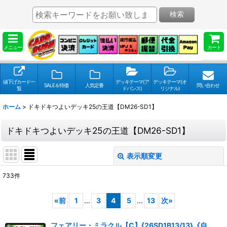
検索
メニュー
カート
値下げカード一
デッキテーマ(ア
デッキテーマ(オ
SALE＆特価
人気定番
問い合わせ
覧
ドバンス)
リジナル)
ホーム
>
ドキドキつよいデッキ25の王道【DM26-SD1】
ドキドキつよいデッキ25の王道【DM26-SD1】
表示順変更
閉じる
733
件
表示数
:
«
前
1
...
3
4
5
...
13
次
»
並び順
:
フェアリー・ミラクル【C】{26SD1B13/13}《自