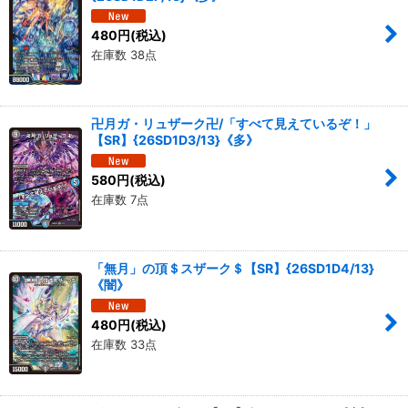
480
円
(税込)
在庫数 38点
卍月ガ・リュザーク卍/「すべて見えているぞ！」
【SR】{26SD1D3/13}《多》
580
円
(税込)
在庫数 7点
「無月」の頂＄スザーク＄【SR】{26SD1D4/13}
《闇》
480
円
(税込)
在庫数 33点