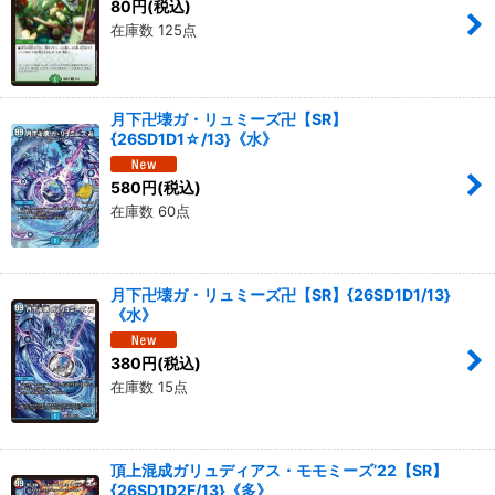
80
円
(税込)
在庫数 125点
月下卍壊ガ・リュミーズ卍【SR】
{26SD1D1☆/13}《水》
580
円
(税込)
在庫数 60点
月下卍壊ガ・リュミーズ卍【SR】{26SD1D1/13}
《水》
380
円
(税込)
在庫数 15点
頂上混成ガリュディアス・モモミーズ’22【SR】
{26SD1D2F/13}《多》