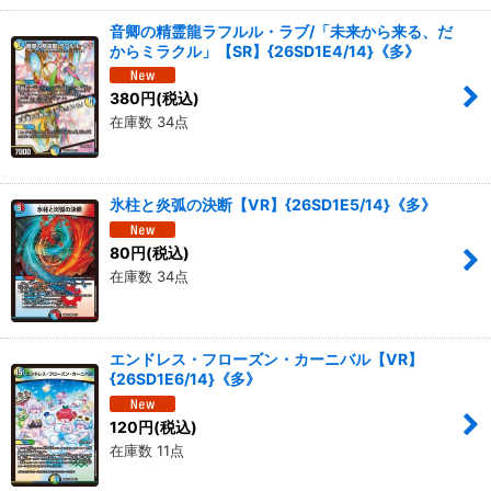
音卿の精霊龍ラフルル・ラブ/「未来から来る、だ
からミラクル」【SR】{26SD1E4/14}《多》
380
円
(税込)
在庫数 34点
氷柱と炎弧の決断【VR】{26SD1E5/14}《多》
80
円
(税込)
在庫数 34点
エンドレス・フローズン・カーニバル【VR】
{26SD1E6/14}《多》
120
円
(税込)
在庫数 11点