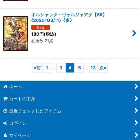
ボルシャック・ヴォルジャアク【SR】
{26SD1G3/11}《多》
180
円
(税込)
在庫数 21点
«
前
1
...
3
4
5
...
13
次
»
ホーム
カートの中身
最近チェックしたアイテム
ログイン
マイページ