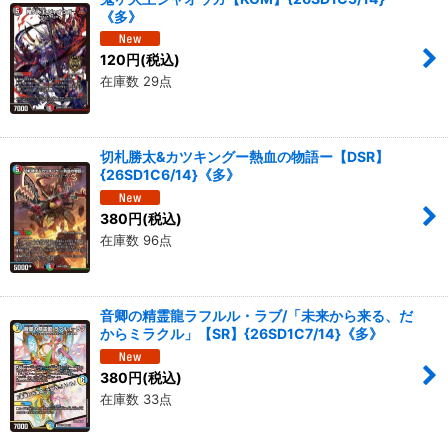
《多》
120
円
(税込)
在庫数 29点
切札勝太&カツキングー熱血の物語ー【DSR】
{26SD1C6/14}《多》
380
円
(税込)
在庫数 96点
音卿の精霊龍ラフルル・ラブ/「未来から来る、だ
からミラクル」【SR】{26SD1C7/14}《多》
380
円
(税込)
在庫数 33点