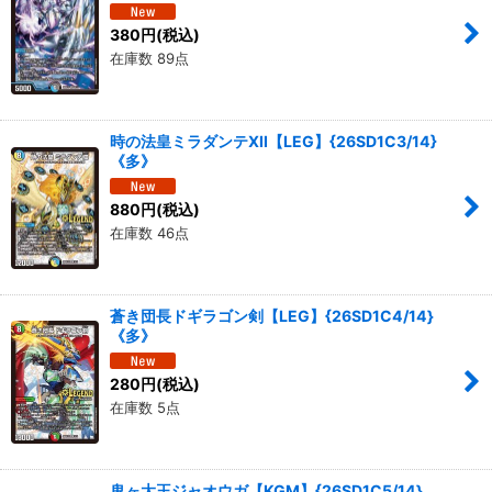
380
円
(税込)
在庫数 89点
時の法皇ミラダンテXII【LEG】{26SD1C3/14}
《多》
880
円
(税込)
在庫数 46点
蒼き団長ドギラゴン剣【LEG】{26SD1C4/14}
《多》
280
円
(税込)
在庫数 5点
鬼ヶ大王ジャオウガ【KGM】{26SD1C5/14}