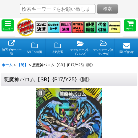
検索
メニュー
カート
値下げカード一
デッキテーマ(ア
デッキテーマ(オ
SALE＆特価
人気定番
問い合わせ
覧
ドバンス)
リジナル)
ホーム
>
【闇】
>
悪魔神バロム【SR】{P17/Y25}《闇》
悪魔神バロム【SR】{P17/Y25}《闇》