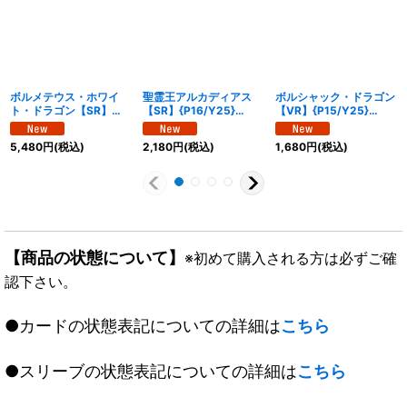
ボルメテウス・ホワイ
聖霊王アルカディアス
ボルシャック・ドラゴン
ト・ドラゴン【SR】
【SR】{P16/Y25}
【VR】{P15/Y25}
{P18/Y25}《火》
《光》
《火》
5,480
円
(税込)
2,180
円
(税込)
1,680
円
(税込)
【商品の状態について】
※初めて購入される方は必ずご確
認下さい。
●カードの状態表記についての詳細は
こちら
●スリーブの状態表記についての詳細は
こちら