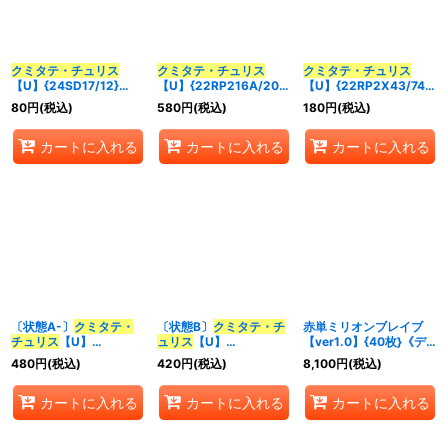
並び順
:
クミタテ・チュリス
クミタテ・チュリス
クミタテ・チュリス
【U】{24SD17/12}
【U】{22RP216A/20}
【U】{22RP2X43/74}
カテゴリ
:
《火》
《火》
《火》
80
円
(税込)
580
円
(税込)
180
円
(税込)
特集
:
カートに入れる
カートに入れる
カートに入れる
絞り込む
〔状態A-〕
クミタテ・
〔状態B〕
クミタテ・チ
赤単ミリオンブレイブ
チュリス
【U】
ュリス
【U】
【ver1.0】{40枚}《デ
{22RP216A/20}《火》
{22RP216A/20}《火》
ッキ販売》
480
円
(税込)
420
円
(税込)
8,100
円
(税込)
カートに入れる
カートに入れる
カートに入れる