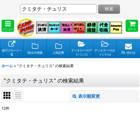
検索
メニュー
カート
値下げカード一
デッキテーマ(ア
デッキテーマ(オ
SALE＆特価
人気定番
問い合わせ
覧
ドバンス)
リジナル)
ホーム
>
"クミタテ・チュリス"
の
検索結果
"クミタテ・チュリス"
の
検索結果
表示順変更
閉じる
12
件
検索キーワードをお願い致します
:
表示数
: